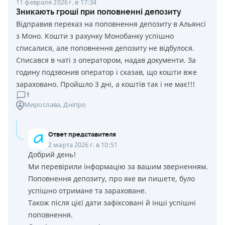
11 февраля 2026 г. в 17:34
Зникають гроші при поповненні депозиту
Відправив переказ на поповнення депозиту в Альянсі
з Моно. Кошти з рахунку Монобанку успішно
списалися, але поповнення депозиту не відбулося.
Списався в чаті з оператором, надав документи. За
годину подзвонив оператор і сказав, що кошти вже
зараховано. Пройшло 3 дні, а коштів так і не має!!!
1
Мирослава
, Дніпро
Ответ представителя
2 марта 2026 г. в 10:51
Добрий день!
Ми перевірили інформацію за вашим зверненням.
Поповнення депозиту, про яке ви пишете, було
успішно отримане та зараховане.
Також після цієї дати зафіксовані й інші успішні
поповнення.