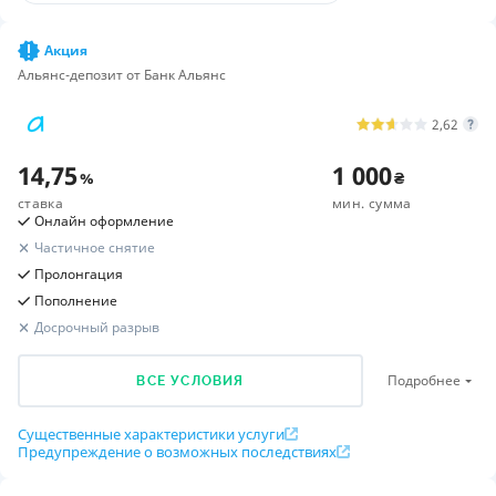
ПроКредит Банка
Срок
Ставка
Сумма
Пополнени
Оформите депозит в гривнах на сумму от 10 000 грн
Акция
сроком от 3 месяцев. Сделайте это до конца следующего
Альянс-депозит от Банк Альянс
1098 дней
14
%
500
-
50 000 000
₴
Нет
месяца после открытия счета. Получите 500 грн. (после
налогов) на ваш счет.
2,62
1098 дней
13.5
%
500
-
50 000 000
₴
Нет
14,75
500 гривен за нового депозитного клиента в ПроКредит
1 000
%
₴
2 года
14
%
500
-
50 000 000
₴
Нет
Банке
ставка
мин. сумма
По вашей рекомендации, новый клиент откроет счет и
Онлайн оформление
2 года
13.5
%
500
-
50 000 000
₴
Нет
срочный депозит, вы в следующем месяце получите 500
Частичное снятие
грн. на счет за каждого клиента. Максимально 1500 грн./
Пролонгация
1.5 года
14
%
500
-
50 000 000
₴
Нет
мес. и 5000 грн. за весь срок Акции.
Пополнение
Показать еще
Досрочный разрыв
Расчет вашей прибыли
Вся информация о депозите
11 935
₴
Подробнее
Итоговый доход
Подробнее
ВСЕ УСЛОВИЯ
Сумма вклада
100 000
₴
Существенные характеристики услуги
Срок вклада
1 год
Предупреждение о возможных последствиях
Удержаны налоги
3 565
₴