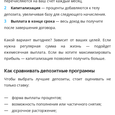
перечисляются на ваш счет каждый месяц.
Капитализация
— проценты добавляются к телу
депозита, увеличивая базу для следующего начисления.
Выплата в конце срока
— весь доход вы получите
после завершения договора.
Какой вариант выгоднее? Зависит от ваших целей. Если
нужна регулярная сумма на жизнь — подойдет
ежемесячная выплата. Если вы хотите максимизировать
прибыль — капитализация позволяет получить больше.
Как сравнивать депозитные программы
Чтобы выбрать лучшие депозиты, стоит оценивать не
только ставку:
форма выплаты процентов;
возможность пополнения или частичного снятия;
досрочное расторжение;