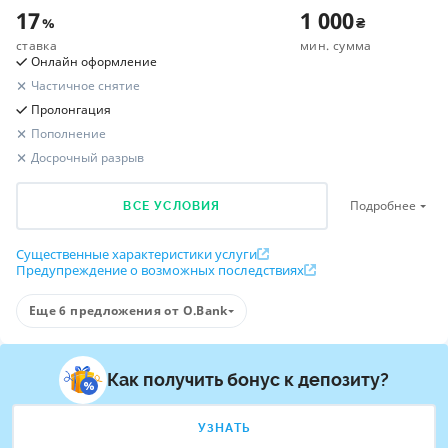
17
1 000
Доход до уплаты налогов
8 523,29
₴
%
₴
2 года
(від 724
ставка
мин. сумма
Условия
15
%
+
0.35
%
от вклада
50 000
-
50 000 000
₴
Онлайн оформление
до 914
Сумма вклада
дней)
Частичное снятие
1 000-100 000 ₴
Пролонгация
Срок вклада
1.5 года
Пополнение
6 месяцев
(від 543
Досрочный разрыв
14.5
%
+
0.35
%
от вклада
50 000
-
50 000 000
₴
Группа вкладчиков
до 730
для физических лиц
дней)
Подробнее
Пополнение
ВСЕ УСЛОВИЯ
Нет
1 год
Выплата процентов
(від 365
Существенные характеристики услуги
14.5
%
+
0.7
%
от вклада
50 000
-
50 000 000
₴
Предупреждение о возможных последствиях
В конце срока
до 396
дней)
Необходимые документы
Еще 6 предложения от O.Bank
Паспорт, ИНН
Расчет вашей прибыли
11
Процентные ставки
3 299,93
₴
Итоговый доход
месяцев
14
%
+
1
%
годовых от вклада
50 000
-
50 000 000
₴
(від 335
Срок
Ставка
Сумма
Пополнени
Как получить бонус к депозиту?
Сумма вклада
100 000
₴
до 364
Срок вклада
3 месяца
дней)
6 месяцев
17
%
1 000
-
100 000
₴
Нет
УЗНАТЬ
Удержаны налоги
985
₴