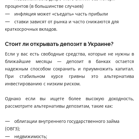
процентов (в большинстве случаев)
инфляция может «съедать» часть прибыли
ставки зависят от рынка и часто снижаются для
краткосрочных вкладов.
Стоит ли открывать депозит в Украине?
Если у вас есть свободные средства, которые не нужны в
ближайшие месяцы — депозит в банках остается
надежным способом сохранить и приумножить капитал.
При стабильном курсе гривны это альтернатива
инвестированию с низким риском.
Однако если вы ищете более высокую доходность,
рассмотрите альтернативы депозитам, такие как:
облигации внутреннего государственного займа
(ОВГЗ);
недвижимость;