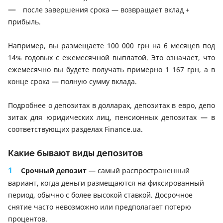
после завершения срока — возвращает вклад +
прибыль.
Например, вы размещаете 100 000 грн на 6 месяцев под
14% годовых с ежемесячной выплатой. Это означает, что
ежемесячно вы будете получать примерно 1 167 грн, а в
конце срока — полную сумму вклада.
Подробнее о
депозитах в долларах
,
депозитах в евро
,
депо
зитах для юридических лиц
,
пенсионных депозитах
— в
соответствующих разделах Finance.ua.
Какие бывают виды депозитов
Срочный депозит
— самый распространенный
вариант, когда деньги размещаются на фиксированный
период, обычно с более высокой ставкой. Досрочное
снятие часто невозможно или предполагает потерю
процентов.