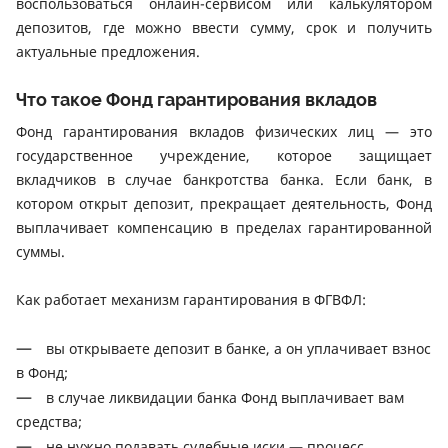
воспользоваться онлайн-сервисом или калькулятором
депозитов, где можно ввести сумму, срок и получить
актуальные предложения.
Что такое Фонд гарантирования вкладов
Фонд гарантирования вкладов физических лиц — это
государственное учреждение, которое защищает
вкладчиков в случае банкротства банка. Если банк, в
котором открыт депозит, прекращает деятельность, Фонд
выплачивает компенсацию в пределах гарантированной
суммы.
Как работает механизм гарантирования в ФГВФЛ:
вы открываете депозит в банке, а он уплачивает взнос
в Фонд;
в случае ликвидации банка Фонд выплачивает вам
средства;
не нужно подавать судебные иски — процесс