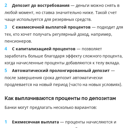
Депозит до востребования
— деньги можно снять в
любой момент, но ставка значительно ниже. Такой счет
чаще используется для резервных средств.
С ежемесячной выплатой процентов
— подходит для
тех, кто хочет получать регулярный доход, например,
пенсионеров.
С капитализацией процентов
— позволяет
заработать больше благодаря эффекту сложного процента,
когда начисленные проценты добавляются к телу вклада.
Автоматический пролонгированный депозит
—
после завершения срока депозит автоматически
продлевается на новый период (часто на новых условиях).
Как выплачиваются проценты по депозитам
Банки могут предлагать несколько вариантов:
Ежемесячная выплата
— проценты начисляются и