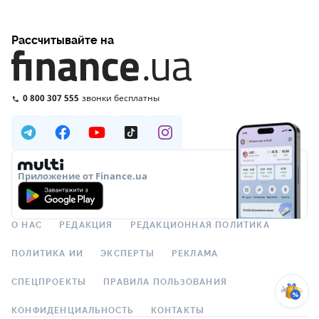
Рассчитывайте на
0 800 307 555
звонки бесплатны
Приложение от Finance.ua
О НАС
РЕДАКЦИЯ
РЕДАКЦИОННАЯ ПОЛИТИКА
ПОЛИТИКА ИИ
ЭКСПЕРТЫ
РЕКЛАМА
СПЕЦПРОЕКТЫ
ПРАВИЛА ПОЛЬЗОВАНИЯ
КОНФИДЕНЦИАЛЬНОСТЬ
КОНТАКТЫ