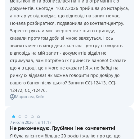
мены копію та розписалася на ній в отриманні єю
документів. Сьогодні 10.07.2026 прийшла до нотаріуса,
а нотаріус відповідає, що відповіді на запит немає.
Почала розбиратися, подзвонила до контакт-центру.
Зарееєстрували моє звернення з цього приводу,
сказали протягом доби зі мною звяжуться. і ось
звонять мені в кінці дня з контакт центру і говорять
відповідь на мій запит - документів відділ не
отримував, вам потрібно їх принести заново! Сказати
що я в щоці, це нічого не сказати! Я ж не бабці на
ринку їх віддала! Як можна говорити про довіру до
вашого банку після цього? Запити ССJ-12413, CCJ-
12472, CCJ-12476.
Маринам
, Київ
7 июля 2026 г. в 11:17
Не рекомендую. Грубіяни і не компетентні
Я була клієнтом більше 20 років і жалію про це, що