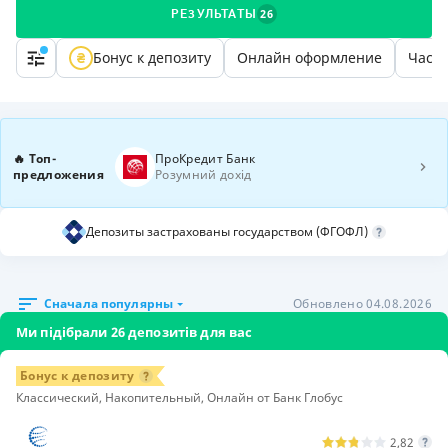
26
РЕЗУЛЬТАТЫ
Бонус к депозиту
Онлайн оформление
Части
🔥 Топ-
ПроКредит Банк
предложения
Розумний дохід
Депозиты застрахованы государством (ФГОФЛ)
Сначала популярны
Обновлено 04.08.2026
Ми підібрали 26 депозитів для вас
Бонус к депозиту
Классический, Накопительный, Онлайн от Банк Глобус
2,82