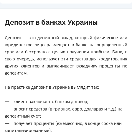
Депозит в банках Украины
Депозит — это денежный вклад, который физическое или
юридическое лицо размещает в банке на определенный
срок или бессрочно с целью получения прибыли. Банк, в
свою очередь, использует эти средства для кредитования
других клиентов и выплачивает вкладчику проценты по
депозитам.
На практике депозит в Украине выглядит так:
клиент заключает с банком договор;
вносит средства (в гривнах, евро, долларах и т.д.) на
депозитный счет;
получает проценты (ежемесячно, в конце срока или
капитализированные);