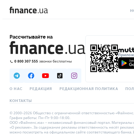
Н
ВС
Рассчитывайте на
ВА
ЛИ
Приложе
0 800 307 555
звонки бесплатны
АВ
НО
СП
О НАС
РЕДАКЦИЯ
РЕДАКЦИОННАЯ ПОЛИТИКА
ПОЛ
ПО
КОНТАКТЫ
ТЕ
© 2000–2026 Общество с ограниченной ответственностью «Файненс.юа»
График работы: Пн–Пт 9:00–18:00.
РЕ
ООО «Файненс.юа» – независимый финансовый портал. Материалы с п
«О рекламе». За содержание рекламы ответственность несёт реклам
можно посмотреть на официальном сайте соответствующего банка. Ис