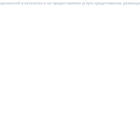
едложений в каталогах и не предоставляем услуги кредитования, размещ
ЕЖЕМЕСЯЧНЫЙ ОБЗОР
ПУТЕВОД
КЕШБЭКА
СТРАХО
ПУТЕВОДИТЕЛИ ПО
ВСЕ СТР
БАНКОВСКИМ КАРТАМ
СТРАХОВ
ОТЗЫВЫ 
КОМПАН
ДОСТАВК
КОНТАКТ