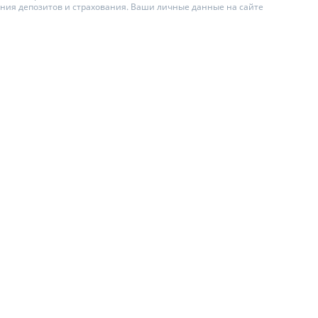
ения депозитов и страхования. Ваши личные данные на сайте
ИТЕЛИ ПО
ВАНИЮ
АХОВЫЕ ПОЛИСЫ
ЫЕ КОМПАНИИ
О СТРАХОВЫХ
ИЯХ
А И ОПЛАТА
Ы