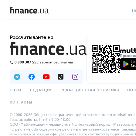
Н
ВС
Рассчитывайте на
ВА
ЛИ
Приложе
0 800 307 555
звонки бесплатны
АВ
НО
СП
О НАС
РЕДАКЦИЯ
РЕДАКЦИОННАЯ ПОЛИТИКА
ПОЛ
ПО
КОНТАКТЫ
ТЕ
© 2000–2026 Общество с ограниченной ответственностью «Файненс.юа»
График работы: Пн–Пт 9:00–18:00.
РЕ
ООО «Файненс.юа» – независимый финансовый портал. Материалы с п
«О рекламе». За содержание рекламы ответственность несёт реклам
можно посмотреть на официальном сайте соответствующего банка. Ис