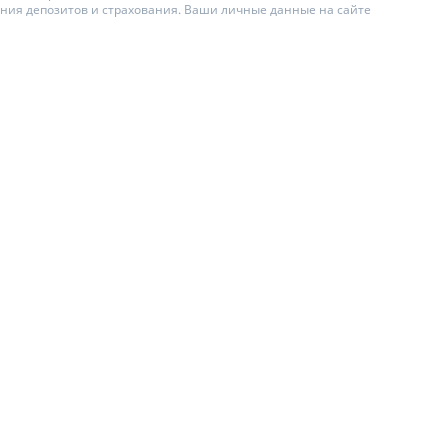
ения депозитов и страхования. Ваши личные данные на сайте
ИТЕЛИ ПО
ВАНИЮ
АХОВЫЕ ПОЛИСЫ
ЫЕ КОМПАНИИ
О СТРАХОВЫХ
ИЯХ
А И ОПЛАТА
Ы