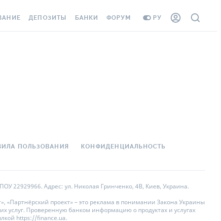
ВАНИЕ
ДЕПОЗИТЫ
БАНКИ
ФОРУМ
РУ
ВСЕ ДЕПОЗИТЫ
ВСЕ БАНКИ
АНИЕ ЖИЛЬЯ ОТ
ДЕПОЗИТЫ В USD
ОТЗЫВЫ О БАНКАХ
 ШАХЕДОВ
ДЕПОЗИТЫ В EUR
МИКРОФИНАНСОВЫЕ
ХОВКА ЗАГРАНИЦУ
ОРГАНИЗАЦИИ
БОНУС К ДЕПОЗИТАМ
ОТЗЫВЫ ОБ МФО
УСЛОВИЯ АКЦИИ
 КАРТА
ВОПРОСЫ И ОТВЕТЫ
ВИЛА ПОЛЬЗОВАНИЯ
КОНФИДЕНЦИАЛЬНОСТЬ
ННАЯ ВИНЬЕТКА
ДЕПОЗИТНЫЙ КАЛЬКУЛЯТОР
 СОТРУДНИКОВ
ПУТЕВОДИТЕЛИ ПО
ОУ 22929966. Адрес: ул. Николая Гринченко, 4В, Киев, Украина.
SISTANCE
СБЕРЕЖЕНИЯМ
», «Партнёрский проект» – это реклама в понимании Закона Украины
их услуг. Проверенную банком информацию о продуктах и услугах
АНИЕ ОТ
ой https://finance.ua.
НЫХ СЛУЧАЕВ