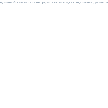
едложений в каталогах и не предоставляем услуги кредитования, размещ
ЕЖЕМЕСЯЧНЫЙ ОБЗОР
ПУТЕВОД
КЕШБЭКА
СТРАХО
ПУТЕВОДИТЕЛИ ПО
ВСЕ СТР
БАНКОВСКИМ КАРТАМ
СТРАХОВ
ОТЗЫВЫ 
КОМПАН
ДОСТАВК
КОНТАКТ