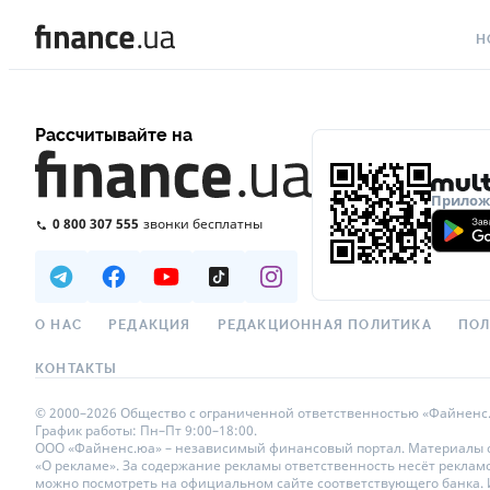
Н
ВС
Рассчитывайте на
ВА
ЛИ
Приложе
0 800 307 555
звонки бесплатны
АВ
НО
СП
О НАС
РЕДАКЦИЯ
РЕДАКЦИОННАЯ ПОЛИТИКА
ПОЛ
ПО
КОНТАКТЫ
ТЕ
© 2000–2026 Общество с ограниченной ответственностью «Файненс.юа»
График работы: Пн–Пт 9:00–18:00.
РЕ
ООО «Файненс.юа» – независимый финансовый портал. Материалы с п
«О рекламе». За содержание рекламы ответственность несёт реклам
можно посмотреть на официальном сайте соответствующего банка. Ис