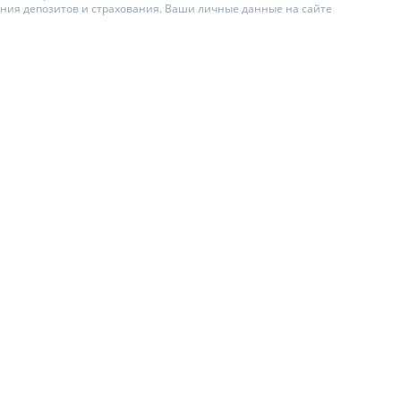
ения депозитов и страхования. Ваши личные данные на сайте
ИТЕЛИ ПО
ВАНИЮ
АХОВЫЕ ПОЛИСЫ
ЫЕ КОМПАНИИ
О СТРАХОВЫХ
ИЯХ
А И ОПЛАТА
Ы