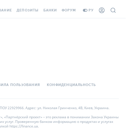
ВАНИЕ
ДЕПОЗИТЫ
БАНКИ
ФОРУМ
РУ
ВСЕ ДЕПОЗИТЫ
ВСЕ БАНКИ
АНИЕ ЖИЛЬЯ ОТ
ДЕПОЗИТЫ В USD
ОТЗЫВЫ О БАНКАХ
 ШАХЕДОВ
ДЕПОЗИТЫ В EUR
МИКРОФИНАНСОВЫЕ
ХОВКА ЗАГРАНИЦУ
ОРГАНИЗАЦИИ
БОНУС К ДЕПОЗИТАМ
ОТЗЫВЫ ОБ МФО
УСЛОВИЯ АКЦИИ
 КАРТА
ВОПРОСЫ И ОТВЕТЫ
ВИЛА ПОЛЬЗОВАНИЯ
КОНФИДЕНЦИАЛЬНОСТЬ
ННАЯ ВИНЬЕТКА
ДЕПОЗИТНЫЙ КАЛЬКУЛЯТОР
 СОТРУДНИКОВ
ПУТЕВОДИТЕЛИ ПО
ОУ 22929966. Адрес: ул. Николая Гринченко, 4В, Киев, Украина.
SISTANCE
СБЕРЕЖЕНИЯМ
», «Партнёрский проект» – это реклама в понимании Закона Украины
их услуг. Проверенную банком информацию о продуктах и услугах
АНИЕ ОТ
ой https://finance.ua.
НЫХ СЛУЧАЕВ