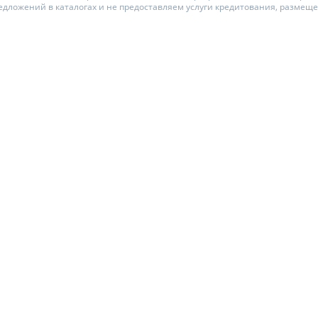
едложений в каталогах и не предоставляем услуги кредитования, размещ
ЕЖЕМЕСЯЧНЫЙ ОБЗОР
ПУТЕВОД
КЕШБЭКА
СТРАХО
ПУТЕВОДИТЕЛИ ПО
ВСЕ СТР
БАНКОВСКИМ КАРТАМ
СТРАХОВ
ОТЗЫВЫ 
КОМПАН
ДОСТАВК
КОНТАКТ