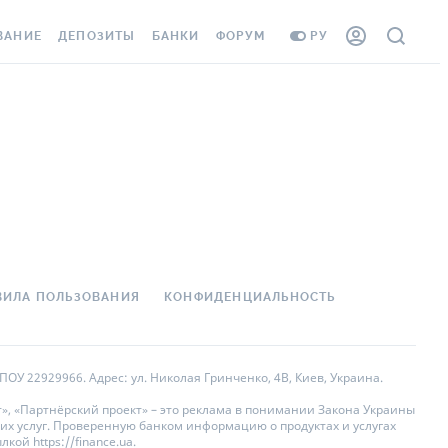
ВАНИЕ
ДЕПОЗИТЫ
БАНКИ
ФОРУМ
РУ
ВСЕ ДЕПОЗИТЫ
ВСЕ БАНКИ
АНИЕ ЖИЛЬЯ ОТ
ДЕПОЗИТЫ В USD
ОТЗЫВЫ О БАНКАХ
 ШАХЕДОВ
ДЕПОЗИТЫ В EUR
МИКРОФИНАНСОВЫЕ
ХОВКА ЗАГРАНИЦУ
ОРГАНИЗАЦИИ
БОНУС К ДЕПОЗИТАМ
ОТЗЫВЫ ОБ МФО
УСЛОВИЯ АКЦИИ
 КАРТА
ВОПРОСЫ И ОТВЕТЫ
ВИЛА ПОЛЬЗОВАНИЯ
КОНФИДЕНЦИАЛЬНОСТЬ
ННАЯ ВИНЬЕТКА
ДЕПОЗИТНЫЙ КАЛЬКУЛЯТОР
 СОТРУДНИКОВ
ПУТЕВОДИТЕЛИ ПО
ОУ 22929966. Адрес: ул. Николая Гринченко, 4В, Киев, Украина.
SISTANCE
СБЕРЕЖЕНИЯМ
», «Партнёрский проект» – это реклама в понимании Закона Украины
их услуг. Проверенную банком информацию о продуктах и услугах
АНИЕ ОТ
ой https://finance.ua.
НЫХ СЛУЧАЕВ