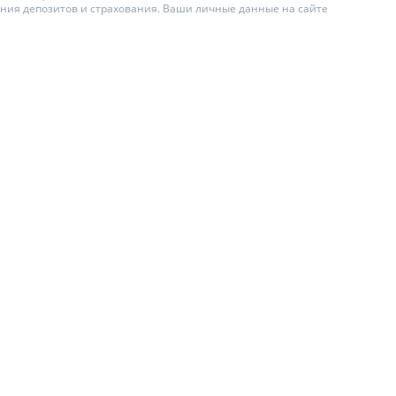
ения депозитов и страхования. Ваши личные данные на сайте
ИТЕЛИ ПО
ВАНИЮ
АХОВЫЕ ПОЛИСЫ
ЫЕ КОМПАНИИ
О СТРАХОВЫХ
ИЯХ
А И ОПЛАТА
Ы