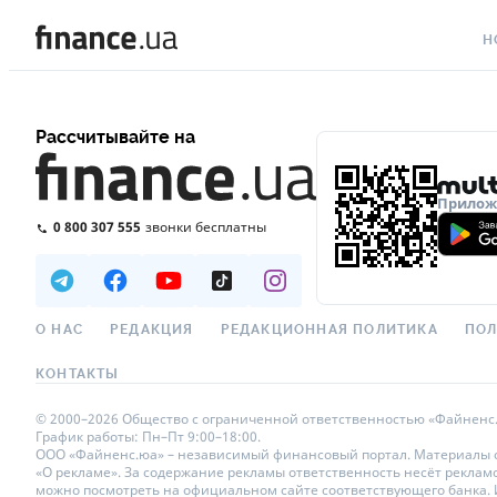
Н
ВС
Рассчитывайте на
ВА
ЛИ
Приложе
0 800 307 555
звонки бесплатны
АВ
НО
СП
О НАС
РЕДАКЦИЯ
РЕДАКЦИОННАЯ ПОЛИТИКА
ПОЛ
ПО
КОНТАКТЫ
ТЕ
© 2000–2026 Общество с ограниченной ответственностью «Файненс.юа»
График работы: Пн–Пт 9:00–18:00.
РЕ
ООО «Файненс.юа» – независимый финансовый портал. Материалы с п
«О рекламе». За содержание рекламы ответственность несёт реклам
можно посмотреть на официальном сайте соответствующего банка. Ис