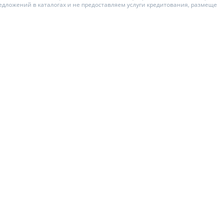
едложений в каталогах и не предоставляем услуги кредитования, размещ
ЕЖЕМЕСЯЧНЫЙ ОБЗОР
ПУТЕВОД
КЕШБЭКА
СТРАХО
ПУТЕВОДИТЕЛИ ПО
ВСЕ СТР
БАНКОВСКИМ КАРТАМ
СТРАХОВ
ОТЗЫВЫ 
КОМПАН
ДОСТАВК
КОНТАКТ