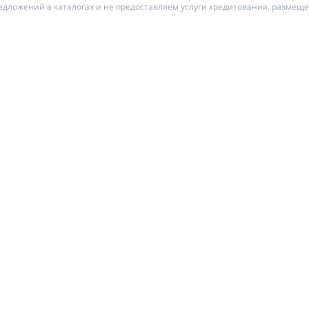
едложений в каталогах и не предоставляем услуги кредитования, размещ
ЕЖЕМЕСЯЧНЫЙ ОБЗОР
ПУТЕВОД
КЕШБЭКА
СТРАХО
ПУТЕВОДИТЕЛИ ПО
ВСЕ СТР
БАНКОВСКИМ КАРТАМ
СТРАХОВ
ОТЗЫВЫ 
КОМПАН
ДОСТАВК
КОНТАКТ