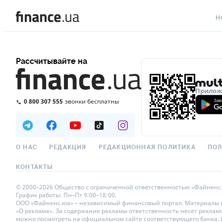
Н
ВС
Рассчитывайте на
ВА
ЛИ
Приложе
0 800 307 555
звонки бесплатны
АВ
НО
СП
О НАС
РЕДАКЦИЯ
РЕДАКЦИОННАЯ ПОЛИТИКА
ПОЛ
ПО
КОНТАКТЫ
ТЕ
© 2000–2026 Общество с ограниченной ответственностью «Файненс.юа»
График работы: Пн–Пт 9:00–18:00.
РЕ
ООО «Файненс.юа» – независимый финансовый портал. Материалы с п
«О рекламе». За содержание рекламы ответственность несёт реклам
можно посмотреть на официальном сайте соответствующего банка. Ис