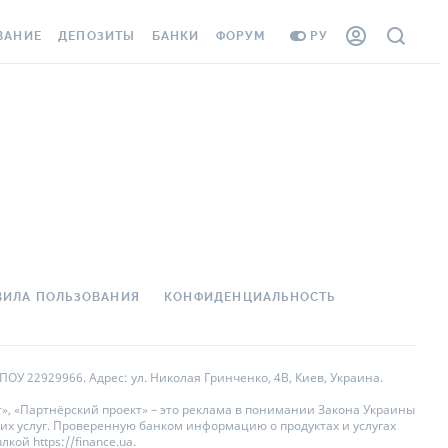
ВАНИЕ
ДЕПОЗИТЫ
БАНКИ
ФОРУМ
РУ
ВСЕ ДЕПОЗИТЫ
ВСЕ БАНКИ
АНИЕ ЖИЛЬЯ ОТ
ДЕПОЗИТЫ В USD
ОТЗЫВЫ О БАНКАХ
 ШАХЕДОВ
ДЕПОЗИТЫ В EUR
МИКРОФИНАНСОВЫЕ
ХОВКА ЗАГРАНИЦУ
ОРГАНИЗАЦИИ
БОНУС К ДЕПОЗИТАМ
ОТЗЫВЫ ОБ МФО
УСЛОВИЯ АКЦИИ
 КАРТА
ВОПРОСЫ И ОТВЕТЫ
ВИЛА ПОЛЬЗОВАНИЯ
КОНФИДЕНЦИАЛЬНОСТЬ
ННАЯ ВИНЬЕТКА
ДЕПОЗИТНЫЙ КАЛЬКУЛЯТОР
 СОТРУДНИКОВ
ПУТЕВОДИТЕЛИ ПО
ОУ 22929966. Адрес: ул. Николая Гринченко, 4В, Киев, Украина.
SISTANCE
СБЕРЕЖЕНИЯМ
», «Партнёрский проект» – это реклама в понимании Закона Украины
их услуг. Проверенную банком информацию о продуктах и услугах
АНИЕ ОТ
ой https://finance.ua.
НЫХ СЛУЧАЕВ