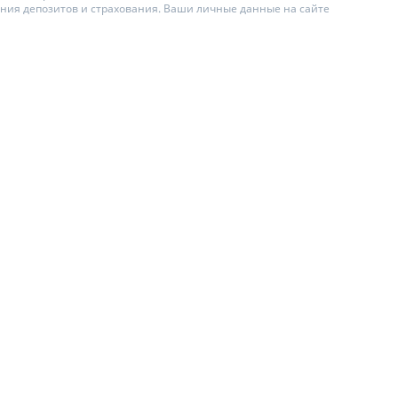
ения депозитов и страхования. Ваши личные данные на сайте
ИТЕЛИ ПО
ВАНИЮ
АХОВЫЕ ПОЛИСЫ
ЫЕ КОМПАНИИ
О СТРАХОВЫХ
ИЯХ
А И ОПЛАТА
Ы