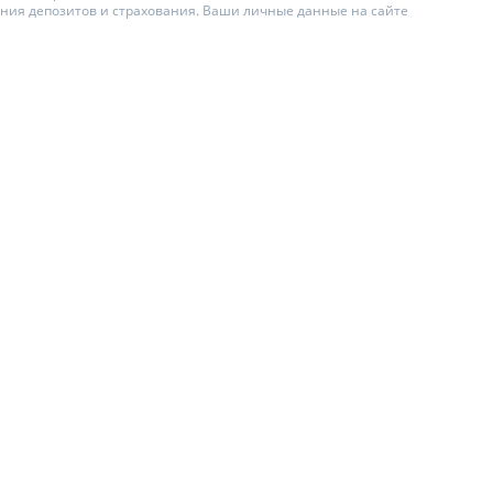
ения депозитов и страхования. Ваши личные данные на сайте
ИТЕЛИ ПО
ВАНИЮ
АХОВЫЕ ПОЛИСЫ
ЫЕ КОМПАНИИ
О СТРАХОВЫХ
ИЯХ
А И ОПЛАТА
Ы