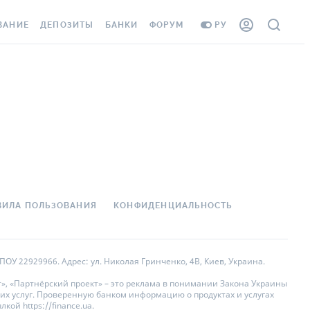
ВАНИЕ
ДЕПОЗИТЫ
БАНКИ
ФОРУМ
РУ
ВСЕ ДЕПОЗИТЫ
ВСЕ БАНКИ
АНИЕ ЖИЛЬЯ ОТ
ДЕПОЗИТЫ В USD
ОТЗЫВЫ О БАНКАХ
 ШАХЕДОВ
ДЕПОЗИТЫ В EUR
МИКРОФИНАНСОВЫЕ
ХОВКА ЗАГРАНИЦУ
ОРГАНИЗАЦИИ
БОНУС К ДЕПОЗИТАМ
ОТЗЫВЫ ОБ МФО
УСЛОВИЯ АКЦИИ
 КАРТА
ВОПРОСЫ И ОТВЕТЫ
ВИЛА ПОЛЬЗОВАНИЯ
КОНФИДЕНЦИАЛЬНОСТЬ
ННАЯ ВИНЬЕТКА
ДЕПОЗИТНЫЙ КАЛЬКУЛЯТОР
 СОТРУДНИКОВ
ПУТЕВОДИТЕЛИ ПО
ОУ 22929966. Адрес: ул. Николая Гринченко, 4В, Киев, Украина.
SISTANCE
СБЕРЕЖЕНИЯМ
», «Партнёрский проект» – это реклама в понимании Закона Украины
их услуг. Проверенную банком информацию о продуктах и услугах
АНИЕ ОТ
ой https://finance.ua.
НЫХ СЛУЧАЕВ