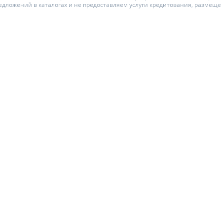
едложений в каталогах и не предоставляем услуги кредитования, размещ
ЕЖЕМЕСЯЧНЫЙ ОБЗОР
ПУТЕВОД
КЕШБЭКА
СТРАХО
ПУТЕВОДИТЕЛИ ПО
ВСЕ СТР
БАНКОВСКИМ КАРТАМ
СТРАХОВ
ОТЗЫВЫ 
КОМПАН
ДОСТАВК
КОНТАКТ