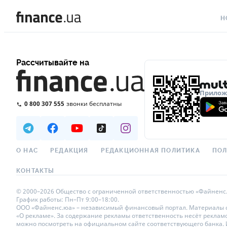
Н
ВС
Рассчитывайте на
ВА
ЛИ
Приложе
0 800 307 555
звонки бесплатны
АВ
НО
СП
О НАС
РЕДАКЦИЯ
РЕДАКЦИОННАЯ ПОЛИТИКА
ПОЛ
ПО
КОНТАКТЫ
ТЕ
© 2000–2026 Общество с ограниченной ответственностью «Файненс.юа»
График работы: Пн–Пт 9:00–18:00.
РЕ
ООО «Файненс.юа» – независимый финансовый портал. Материалы с п
«О рекламе». За содержание рекламы ответственность несёт реклам
можно посмотреть на официальном сайте соответствующего банка. Ис