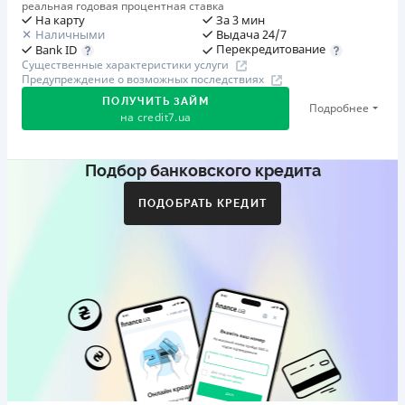
реальная годовая процентная ставка
На карту
За 3 мин
Наличными
Выдача 24/7
Перекредитование
Bank ID
Существенные характеристики услуги
Предупреждение о возможных последствиях
ПОЛУЧИТЬ ЗАЙМ
Подробнее
на
credit7.ua
Подбор банковского кредита
Акция: «Кешбэк за друга»
Клиент делится реферальной ссылкой с другом. Когда
ПОДОБРАТЬ КРЕДИТ
друг регистрируется и получает первый кредит (от
1000 грн), клиент автоматически получает 400 грн
кешбэка. Акция действует до 10.12.2026
🥉 Бронза FinAwards 2026
Бронзовый призер FinAwards 2026 «Лучшая программа
лояльности»
Первый займ
от 0,01%/день до 30 000 ₴