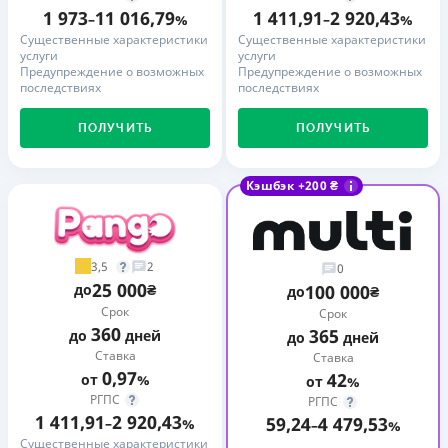
1 973
11 016,79
1 411,91
2 920,43
–
%
–
%
Существенные характеристики
Существенные характеристики
услуги
услуги
Предупреждение о возможных
Предупреждение о возможных
последствиях
последствиях
ПОЛУЧИТЬ
ПОЛУЧИТЬ
Кэшбэк +200 ₴
3,5
2
0
25 000
до
₴
100 000
до
₴
Срок
Срок
360
365
до
дней
до
дней
Ставка
Ставка
0,97
42
от
%
от
%
РГПС
РГПС
1 411,91
2 920,43
59,24
4 479,53
–
%
–
%
Существенные характеристики