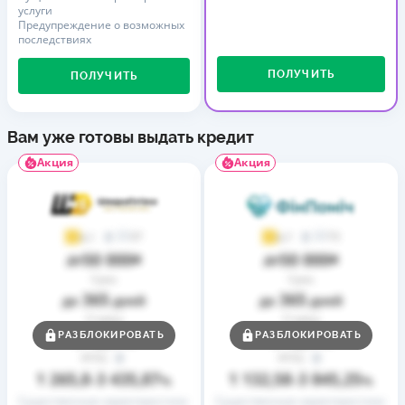
услуги
Предупреждение о возможных
последствиях
ПОЛУЧИТЬ
ПОЛУЧИТЬ
Вам уже готовы выдать кредит
Акция
Акция
37
73
4,1
4,7
50 000
50 000
до
₴
до
₴
Срок
Срок
365
365
до
дней
до
дней
Ставка
Ставка
0,01
0,01
РАЗБЛОКИРОВАТЬ
РАЗБЛОКИРОВАТЬ
от
%
от
%
РГПС
РГПС
1 265,8
3 435,87
1 132,58
3 845,25
–
%
–
%
Существенные характеристики
Существенные характеристики