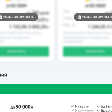
50 000
50 000
до
₴
до
₴
Срок
365
до
дней
до
РАЗБЛОКИРОВАТЬ
РАЗБЛОКИРОВАТ
Ставка
0,01
от
%
РГПС
1 132,58
3 845,25
1 244,55
3 
–
%
–
ные характеристики услуги
Существенные характеристики у
дение о возможных
Предупреждение о возможных
иях
последствиях
ПОЛУЧИТЬ
ПОЛУЧИТЬ
ний
50 000
На карту
За 3 м
до
₴
Наличными
Выдача