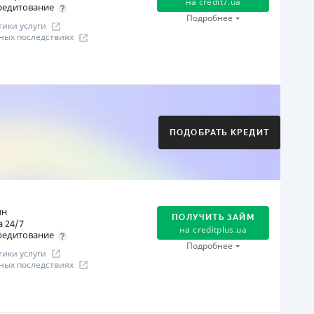
на
credit7.ua
редитование
Подробнее
ики услуги
ных последствиях
огашение
Оплата на расчетный счёт
Онлайн (через сайт или интернет-банкинг)
Через терминалы Приватбанка
ПОДОБРАТЬ КРЕДИТ
Через терминалы самообслуживания
ицензия НБУ
ицензия переоформлена 21.03.2024 г.
ся информация о кредите
ин
ПОЛУЧИТЬ ЗАЙМ
 24/7
на
creditplus.ua
редитование
Подробнее
ики услуги
ных последствиях
огашение