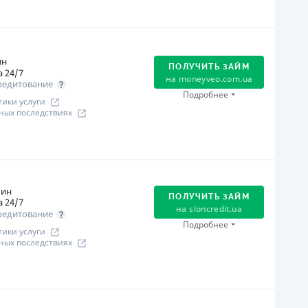
ся информация о кредите
огашение
Оплата на расчетный счёт
Онлайн (через сайт или интернет-банкинг)
ин
ПОЛУЧИТЬ ЗАЙМ
Через терминалы Приватбанка
 24/7
на
moneyveo.com.ua
редитование
Через терминалы самообслуживания
Подробнее
ики услуги
ицензия НБУ
ных последствиях
ицензия переоформлена 21.03.2024 г.
ся информация о кредите
огашение
Оплата на расчетный счёт
Онлайн (через сайт или интернет-банкинг)
мин
ПОЛУЧИТЬ ЗАЙМ
 24/7
Через терминалы Приватбанка
на
sloncredit.ua
редитование
Через отделения банков-партнеров
Подробнее
ики услуги
Через терминалы самообслуживания
ных последствиях
ьготный период
 дня
огашение
ицензия НБУ
Оплата на расчетный счёт
ицензия переоформлена 08.03.2024 г.