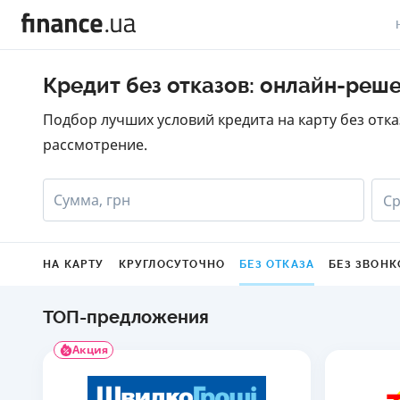
В
Кредит без отказов: онлайн-реш
В
Подбор лучших условий кредита на карту без отк
рассмотрение.
Л
А
Сумма, грн
Ср
Н
С
НА КАРТУ
КРУГЛОСУТОЧНО
БЕЗ ОТКАЗА
БЕЗ ЗВОНК
П
ТОП-предложения
Т
Акция
Р