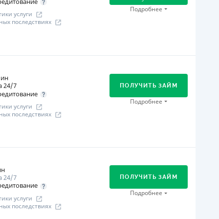
редитование
Через терминалы самообслуживания
Подробнее
ики услуги
Через отделения банков-партнеров
ных последствиях
ицензия НБУ
ицензия переоформлена 08.03.2024 г.
огашение
ся информация о кредите
Онлайн (через сайт или интернет-банкинг)
Через отделения банков-партнеров
мин
 24/7
Через терминалы самообслуживания
ПОЛУЧИТЬ ЗАЙМ
редитование
В кассах и терминалах отделений
Подробнее
ики услуги
Через терминалы Приватбанка
ных последствиях
ицензия НБУ
ицензия переоформлена 12.03.2024
огашение
ся информация о кредите
В кассах и терминалах отделений
Оплата на расчетный счёт
ин
 24/7
Онлайн (через сайт или интернет-банкинг)
ПОЛУЧИТЬ ЗАЙМ
редитование
ицензия НБУ
Подробнее
ики услуги
ицензия переоформлена 07.03.2024 г.
ных последствиях