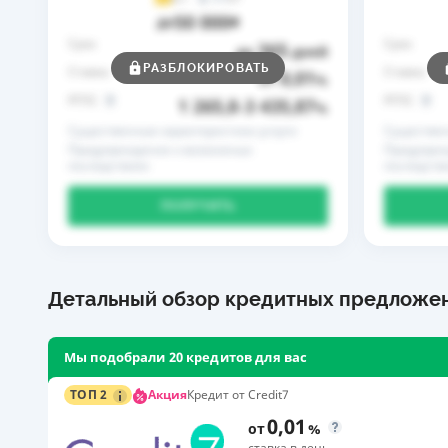
50 000
до
₴
Срок
Срок
365
до
дней
РАЗБЛОКИРОВАТЬ
Ставка
Ставка
0,01
от
%
РГПС
РГПС
1 265,8
3 435,87
–
%
Существенные характеристики услуги
Существен
Предупреждение о возможных
Предупреж
последствиях
последств
ПОЛУЧИТЬ
Детальный обзор кредитных предложе
Мы подобрали 20 кредитов для вас
Акция
ТОП 2
Кредит от Credit7
0,01
от
%
ставка в день