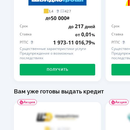
3,4
427
50 000
до
₴
217
Срок
Срок
до
дней
0,01
Ставка
Ставка
от
%
1 973
11 016,79
РГПС
РГПС
–
%
Существенные характеристики услуги
Существен
Предупреждение о возможных
Предупреж
последствиях
последств
ПОЛУЧИТЬ
Вам уже готовы выдать кредит
Акция
Акция
37
4,1