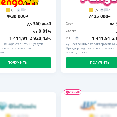
ЕЖЕМЕСЯЧНЫЙ ОБЗОР
ПУТЕВО
3,3
3,5
13
2
КЕШБЭКА
СТРАХО
30 000
25 000
до
₴
до
₴
360
Срок
до
дней
до
ПУТЕВОДИТЕЛИ ПО
ВСЕ СТ
БАНКОВСКИМ КАРТАМ
0,01
Ставка
от
%
СТРАХО
1 411,91
2 920,43
1 411,91
2 
РГПС
–
%
–
ные характеристики услуги
Существенные характеристики у
ОТЗЫВЫ
дение о возможных
Предупреждение о возможных
КОМПАН
иях
последствиях
ДОСТАВ
ПОЛУЧИТЬ
ПОЛУЧИТЬ
КОНТАК
Акция
73
9
4,7
3,7