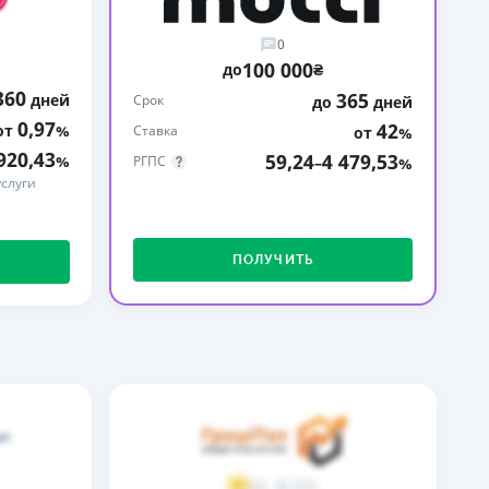
ДИТЕЛИ ПО
0
ВАНИЮ
100 000
до
₴
360
365
дней
РАХОВЫЕ ПОЛИСЫ
Срок
до
дней
0,97
42
от
%
Ставка
от
%
ВЫЕ КОМПАНИИ
920,43
59,24
4 479,53
%
РГПС
–
%
слуги
 О СТРАХОВЫХ
ИЯХ
КА И ОПЛАТА
ПОЛУЧИТЬ
ТЫ
2
3,9