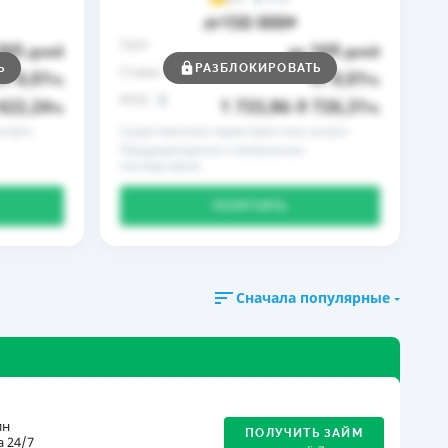
150 000
до
₴
Срок
365
169
дней
до
дней
Ь
РАЗБЛОКИРОВАТЬ
Ставка
0,01
0,01
от
%
от
%
РГПС
422,24
1 733,86
9 726,31
%
–
%
слуги
Существенные характеристики услуги
Предупреждение о возможных
последствиях
ПОЛУЧИТЬ
Сначала популярные
ин
ПОЛУЧИТЬ ЗАЙМ
 24/7