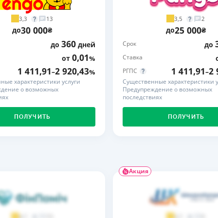
ЕЖЕМЕСЯЧНЫЙ ОБЗОР
ПУТЕВО
3,3
3,5
13
2
КЕШБЭКА
СТРАХО
30 000
25 000
до
₴
до
₴
360
Срок
до
дней
до
ПУТЕВОДИТЕЛИ ПО
ВСЕ СТ
БАНКОВСКИМ КАРТАМ
0,01
Ставка
от
%
СТРАХО
1 411,91
2 920,43
1 411,91
2 
РГПС
–
%
–
ные характеристики услуги
Существенные характеристики у
ОТЗЫВЫ
дение о возможных
Предупреждение о возможных
КОМПАН
иях
последствиях
ДОСТАВ
ПОЛУЧИТЬ
ПОЛУЧИТЬ
КОНТАК
Акция
73
9
4,7
3,7