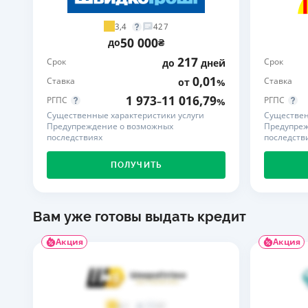
3,4
427
50 000
до
₴
217
Срок
Срок
до
дней
0,01
Ставка
Ставка
от
%
1 973
11 016,79
РГПС
РГПС
–
%
Существенные характеристики услуги
Существен
Предупреждение о возможных
Предупреж
последствиях
последств
ПОЛУЧИТЬ
Вам уже готовы выдать кредит
Акция
Акция
37
4,1