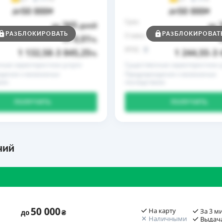
50 000
50 000
до
₴
до
₴
Срок
365
до
дней
до
РАЗБЛОКИРОВАТЬ
РАЗБЛОКИРОВАТ
Ставка
0,01
от
%
РГПС
1 132,58
3 845,25
1 244,55
3 
–
%
–
ные характеристики услуги
Существенные характеристики у
дение о возможных
Предупреждение о возможных
иях
последствиях
ПОЛУЧИТЬ
ПОЛУЧИТЬ
ний
50 000
На карту
За 3 м
до
₴
Наличными
Выдача