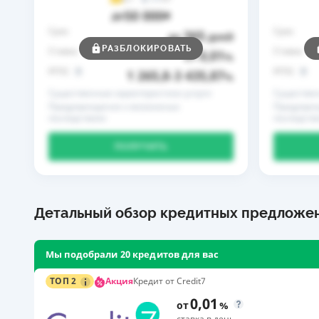
50 000
до
₴
Срок
Срок
365
до
дней
РАЗБЛОКИРОВАТЬ
Ставка
Ставка
0,01
от
%
РГПС
РГПС
1 265,8
3 435,87
–
%
Существенные характеристики услуги
Существен
Предупреждение о возможных
Предупреж
последствиях
последств
ПОЛУЧИТЬ
Детальный обзор кредитных предложе
Мы подобрали 20 кредитов для вас
Акция
ТОП 2
Кредит от Credit7
0,01
от
%
ставка в день