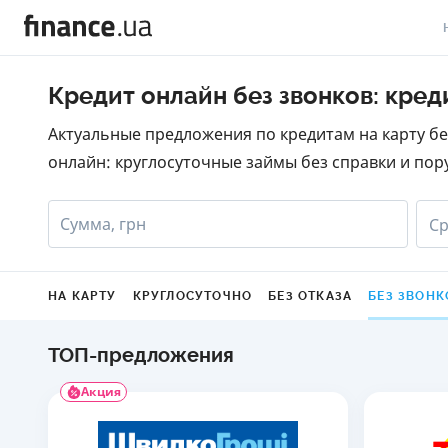
В
Кредит онлайн без звонков: кред
В
Актуальные предложения по кредитам на карту бе
онлайн: круглосуточные займы без справки и пор
Л
А
Сумма, грн
Ср
Н
С
НА КАРТУ
КРУГЛОСУТОЧНО
БЕЗ ОТКАЗА
БЕЗ ЗВОНК
П
ТОП-предложения
Т
Акция
Р