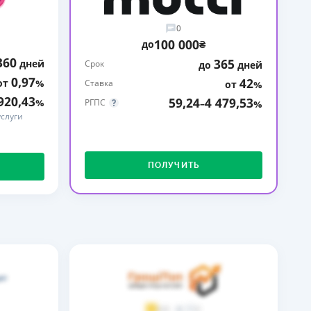
ДИТЕЛИ ПО
0
ВАНИЮ
100 000
до
₴
360
365
дней
РАХОВЫЕ ПОЛИСЫ
Срок
до
дней
0,97
42
от
%
Ставка
от
%
ВЫЕ КОМПАНИИ
920,43
59,24
4 479,53
%
РГПС
–
%
слуги
 О СТРАХОВЫХ
ИЯХ
КА И ОПЛАТА
ПОЛУЧИТЬ
ТЫ
2
3,9