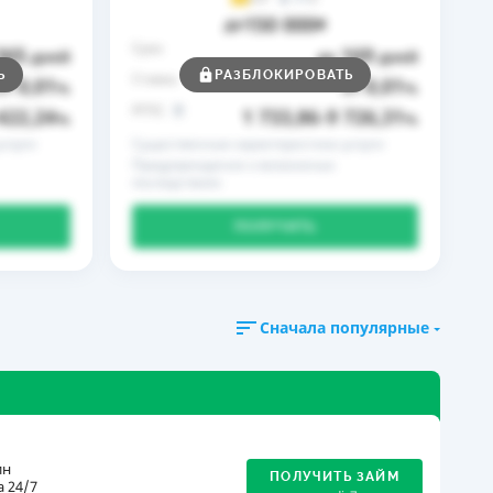
150 000
до
₴
Срок
365
169
дней
до
дней
Ь
РАЗБЛОКИРОВАТЬ
Ставка
0,01
0,01
от
%
от
%
РГПС
422,24
1 733,86
9 726,31
%
–
%
слуги
Существенные характеристики услуги
Предупреждение о возможных
последствиях
ПОЛУЧИТЬ
Сначала популярные
ин
ПОЛУЧИТЬ ЗАЙМ
 24/7