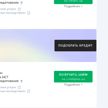
на
credit7.ua
редитование
Подробнее
ики услуги
ных последствиях
огашение
Оплата на расчетный счёт
Онлайн (через сайт или интернет-банкинг)
Через терминалы Приватбанка
ПОДОБРАТЬ КРЕДИТ
Через терминалы самообслуживания
ицензия НБУ
ицензия переоформлена 21.03.2024 г.
ся информация о кредите
ин
ПОЛУЧИТЬ ЗАЙМ
 24/7
на
creditplus.ua
редитование
Подробнее
ики услуги
ных последствиях
огашение