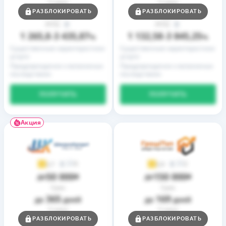
Ставка
Ставка
0,01
0,01
РАЗБЛОКИРОВАТЬ
РАЗБЛОКИРОВАТЬ
от
%
от
%
РГПС
РГПС
1 265,8
3 435,87
1 132,58
3 845,25
–
%
–
%
Существенные характеристики
Существенные характеристики
услуги
услуги
Предупреждение о возможных
Предупреждение о возможных
последствиях
последствиях
ПОЛУЧИТЬ
ПОЛУЧИТЬ
Акция
9
2
3,7
3,9
50 000
150 000
до
₴
до
₴
Срок
Срок
365
169
до
дней
до
дней
Ставка
Ставка
0,01
0,01
РАЗБЛОКИРОВАТЬ
РАЗБЛОКИРОВАТЬ
от
%
от
%