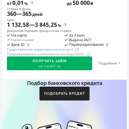
0,01
50 000
от
%
до
₴
ставка в день
360
—
365
дней
срок
1 132,58
—
3 845,25
%
реальная годовая процентная ставка
На карту
За 3 мин
Наличными
Выдача 24/7
Перекредитование
Bank ID
Существенные характеристики услуги
Предупреждение о возможных последствиях
ПОЛУЧИТЬ ЗАЙМ
Подробнее
на
credit7.ua
Подбор банковского кредита
Акция: «Кешбэк за друга»
Клиент делится реферальной ссылкой с другом. Когда
ПОДОБРАТЬ КРЕДИТ
друг регистрируется и получает первый кредит (от
1000 грн), клиент автоматически получает 400 грн
кешбэка. Акция действует до 10.12.2026
🥉 Бронза FinAwards 2026