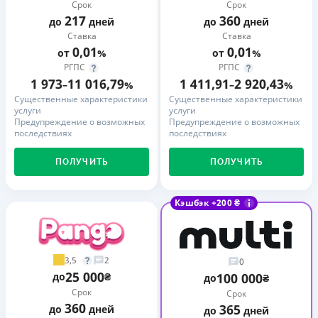
Срок
Срок
217
360
до
дней
до
дней
Ставка
Ставка
0,01
0,01
от
%
от
%
РГПС
РГПС
1 973
11 016,79
1 411,91
2 920,43
–
%
–
%
Существенные характеристики
Существенные характеристики
услуги
услуги
Предупреждение о возможных
Предупреждение о возможных
последствиях
последствиях
ПОЛУЧИТЬ
ПОЛУЧИТЬ
Кэшбэк +200 ₴
3,5
2
0
25 000
до
₴
100 000
до
₴
Срок
Срок
360
365
до
дней
до
дней