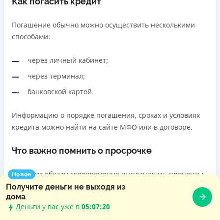
Как погасить кредит
Погашение обычно можно осуществить несколькими
способами:
через личный кабинет;
через терминал;
банковской картой.
Информацию о порядке погашения, сроках и условиях
кредита можно найти на сайте МФО или в договоре.
Что важно помнить о просрочке
Заемщик обязан своевременно выплачивать проценты
Новое
и погашать кредит в соответствии с условиями
Получите деньги не выходя из
дома
договора. В случае просрочки это может повлечь за
Деньги у вас уже в
05:07:22
собой ряд последствий: