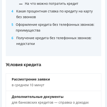
Через терминалы самообслуживания
На что можно потратить кредит
Через терминалы Приватбанка
Преимущества
4
Какая процентная ставка по кредиту на карту
Лицензия НБУ
Акция: ставка 0,01% на первый платеж при
без звонков
Лицензия переоформлена 27.03.2024 г.
использовании промокода;
5
Оформление кредита без телефонных звонков:
Быстрый онлайн кредит на банковскую карту без
Вся информация о кредите
преимущества
залога и поручителей;
Процесс полностью автоматизирован и занимает до 5
6
Получение кредита без телефонных звонков:
минут;
Подробнее
ПОЛУЧИТЬ ЗАЙМ
недостатки
Выдача средств происходит круглосуточно по всей
территории Украины;
Верификация BankID.
Условия кредита
Недостатки
Нет программы лояльности для постоянных клиентов
Рассмотрение заявки
Нет кредита для юрлиц (ФОП)
в среднем 10 минут
Нет круглосуточной поддержки
по телефону, в Viber,
Telegram, Facebook
Дополнительные документы
Погашение
для банковских кредитов — справка о доходах
Оплата на расчетный счёт