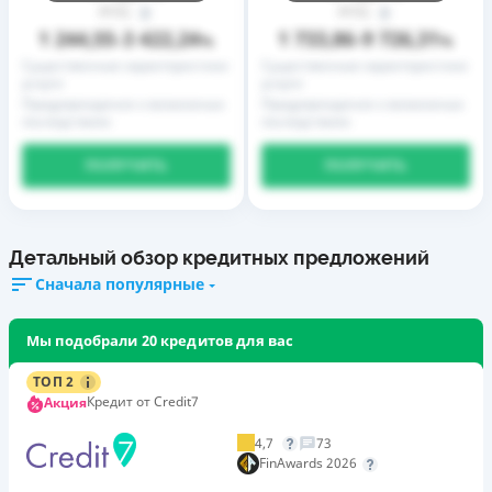
РГПС
РГПС
1 244,55
3 422,24
1 733,86
9 726,31
–
%
–
%
Существенные характеристики
Существенные характеристики
услуги
услуги
Предупреждение о возможных
Предупреждение о возможных
последствиях
последствиях
ПОЛУЧИТЬ
ПОЛУЧИТЬ
Детальный обзор кредитных предложений
Сначала популярные
Мы подобрали 20 кредитов для вас
ТОП 2
Кредит от Credit7
Акция
4,7
73
FinAwards 2026