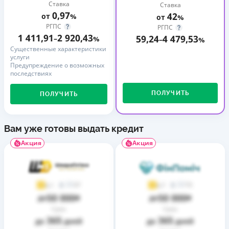
Ставка
Ставка
0,97
42
от
%
от
%
РГПС
РГПС
1 411,91
2 920,43
59,24
4 479,53
–
%
–
%
Существенные характеристики
услуги
Предупреждение о возможных
последствиях
ПОЛУЧИТЬ
ПОЛУЧИТЬ
Вам уже готовы выдать кредит
Акция
Акция
37
73
4,1
4,7
50 000
50 000
до
₴
до
₴
Срок
Срок
365
365
до
дней
до
дней