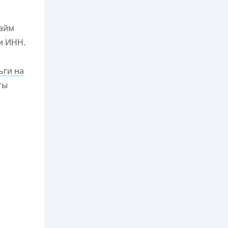
займ
и ИНН.
ьги на
ты