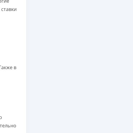
огие
 ставки
 Также в
о
ательно