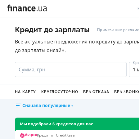
В
Кредит до зарплаты
Примечание рекламо
В
Все актуальные предложения по кредиту до зарпл
до зарплаты онлайн.
Л
А
Ср
Сумма, грн
1 
Н
С
НА КАРТУ
КРУГЛОСУТОЧНО
БЕЗ ОТКАЗА
БЕЗ ЗВОНК
П
Сначала популярные
Т
Мы подобрали 6 кредитов для вас
Р
Акция
Кредит от CreditKasa