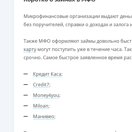
Микрофинансовые организации выдают деньг
без поручителей, справки о доходах и залога
Также МФО оформляют займы довольно быстро
карту
могут поступить уже в течение часа. Та
срочно. Самое быстрое заявленное время рас
Кредит Каса
;
Credit7
;
Money4you
;
Miloan
;
Манивео
;