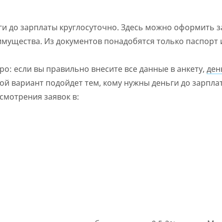
Нет круглосуточной поддержки
по телефону, в Viber,
Telegram, Facebook
и до зарплаты круглосуточно. Здесь можно оформить 
 имущества. Из документов понадобятся только паспорт 
: если вы правильно внесите все данные в анкету,
ден
кой вариант подойдет тем, кому нужны деньги до зарпла
смотрения заявок в: