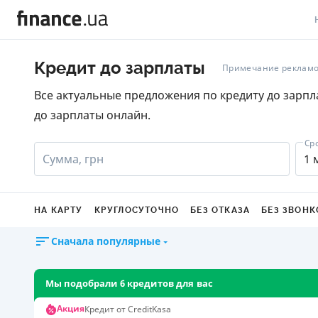
В
Кредит до зарплаты
Примечание рекламо
В
Все актуальные предложения по кредиту до зарпл
до зарплаты онлайн.
Л
А
Ср
Сумма, грн
1 
Н
С
НА КАРТУ
КРУГЛОСУТОЧНО
БЕЗ ОТКАЗА
БЕЗ ЗВОНК
П
Сначала популярные
Т
Мы подобрали 6 кредитов для вас
Р
Акция
Кредит от CreditKasa