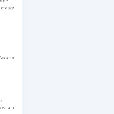
огие
 ставки
 Также в
о
ательно