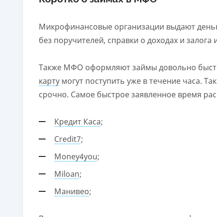
Микрофинансовые организации выдают деньг
без поручителей, справки о доходах и залога
Также МФО оформляют займы довольно быстро
карту
могут поступить уже в течение часа. Та
срочно. Самое быстрое заявленное время рас
Кредит Каса
;
Credit7
;
Money4you
;
Miloan
;
Манивео
;