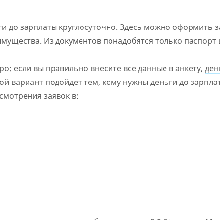
Нет круглосуточной поддержки
по телефону, в Viber,
Telegram, Facebook
и до зарплаты круглосуточно. Здесь можно оформить 
 имущества. Из документов понадобятся только паспорт 
: если вы правильно внесите все данные в анкету,
ден
кой вариант подойдет тем, кому нужны деньги до зарпла
смотрения заявок в: