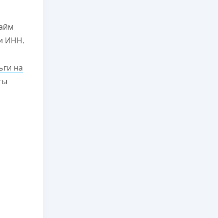
займ
и ИНН.
ьги на
ты