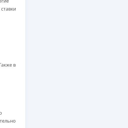
огие
 ставки
 Также в
о
ательно