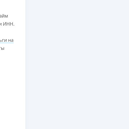
займ
и ИНН.
ьги на
ты