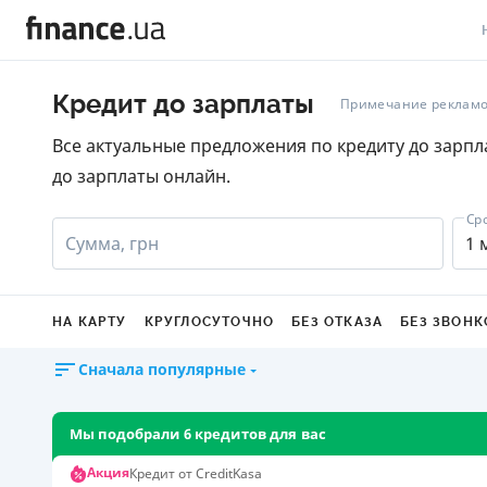
В
Кредит до зарплаты
Примечание рекламо
В
Все актуальные предложения по кредиту до зарпл
до зарплаты онлайн.
Л
А
Ср
Сумма, грн
1 
Н
С
НА КАРТУ
КРУГЛОСУТОЧНО
БЕЗ ОТКАЗА
БЕЗ ЗВОНК
П
Сначала популярные
Т
Мы подобрали 6 кредитов для вас
Р
Акция
Кредит от CreditKasa