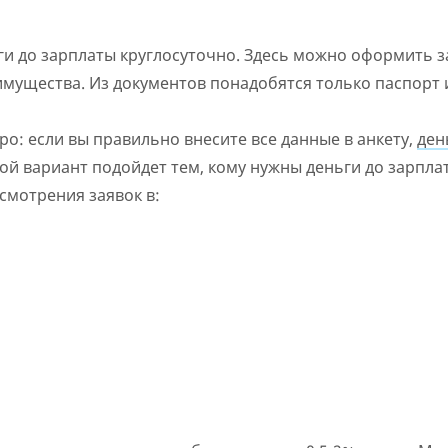
Нет круглосуточной поддержки
по телефону, в Viber,
Telegram, Facebook
и до зарплаты круглосуточно. Здесь можно оформить 
 имущества. Из документов понадобятся только паспорт 
: если вы правильно внесите все данные в анкету,
ден
кой вариант подойдет тем, кому нужны деньги до зарпла
смотрения заявок в: