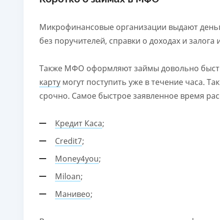
Микрофинансовые организации выдают деньг
без поручителей, справки о доходах и залога
Также МФО оформляют займы довольно быстро
карту
могут поступить уже в течение часа. Та
срочно. Самое быстрое заявленное время рас
Кредит Каса
;
Credit7
;
Money4you
;
Miloan
;
Манивео
;