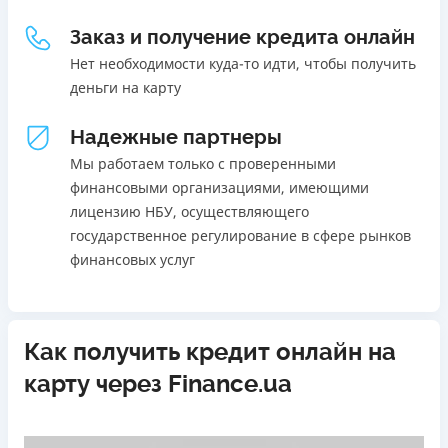
Погашение
18 - 70 лет
Заказ и получение кредита онлайн
В кассах и терминалах отделений
Ежемесячная комиссия
Онлайн (через сайт или интернет-банкинг)
Нет необходимости куда-то идти, чтобы получить
от 0%
Через терминалы самообслуживания
деньги на карту
Через терминалы Приватбанка
Преимущества
Надежные партнеры
Лицензия НБУ
Акция: ставка 0,01% на первый платеж при
Лицензия переоформлена 27.03.2024 г.
использовании промокода;
Мы работаем только с проверенными
Быстрый онлайн кредит на банковскую карту без
финансовыми организациями, имеющими
Вся информация о кредите
залога и поручителей;
лицензию НБУ, осуществляющего
Процесс полностью автоматизирован и занимает до 5
государственное регулирование в сфере рынков
минут;
финансовых услуг
Подробнее
ПОЛУЧИТЬ ЗАЙМ
Выдача средств происходит круглосуточно по всей
территории Украины;
Верификация BankID.
Как получить кредит онлайн на
Недостатки
карту через Finance.ua
Нет программы лояльности для постоянных клиентов
Нет кредита для юрлиц (ФОП)
Нет круглосуточной поддержки
по телефону, в Viber,