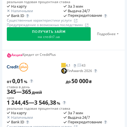
реальная годовая процентная ставка
На карту
За 3 мин
Наличными
Выдача 24/7
Перекредитование
Bank ID
Существенные характеристики услуги
Предупреждение о возможных последствиях
ПОЛУЧИТЬ ЗАЙМ
Подробнее
на
credit7.ua
Акция: «Кешбэк за друга»
Кредит от CreditPlus
Акция
Клиент делится реферальной ссылкой с другом. Когда
4,1
43
друг регистрируется и получает первый кредит (от
FinAwards 2026
1000 грн), клиент автоматически получает 400 грн
0,01
50 000
кешбэка. Акция действует до 10.12.2026
от
%
до
₴
ставка в день
345
—
365
дней
🥉 Бронза FinAwards 2026
срок
Бронзовый призер FinAwards 2026 «Лучшая программа
1 244,45
—
3 546,38
%
лояльности»
реальная годовая процентная ставка
На карту
За 7 мин
Первый займ
Наличными
Выдача 24/7
от 0,01%/день до 30 000 ₴
Перекредитование
Bank ID
Существенные характеристики услуги