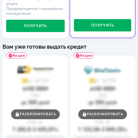
услуги
Предупреждение о возможных
последствиях
ПОЛУЧИТЬ
ПОЛУЧИТЬ
Вам уже готовы выдать кредит
Акция
Акция
37
73
4,1
4,7
50 000
50 000
до
₴
до
₴
Срок
Срок
365
365
до
дней
до
дней
Ставка
Ставка
0,01
0,01
РАЗБЛОКИРОВАТЬ
РАЗБЛОКИРОВАТЬ
от
%
от
%
РГПС
РГПС
1 265,8
3 435,87
1 132,58
3 845,25
–
%
–
%
Существенные характеристики
Существенные характеристики