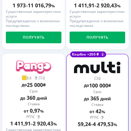
1 973
11 016,79
1 411,91
2 920,43
–
%
–
%
Существенные характеристики
Существенные характеристики
услуги
услуги
Предупреждение о возможных
Предупреждение о возможных
последствиях
последствиях
ПОЛУЧИТЬ
ПОЛУЧИТЬ
Кэшбэк +200 ₴
3,5
2
0
25 000
до
₴
100 000
до
₴
Срок
Срок
360
365
до
дней
до
дней
Ставка
Ставка
0,97
42
от
%
от
%
РГПС
РГПС
1 411,91
2 920,43
59,24
4 479,53
–
%
–
%
Существенные характеристики