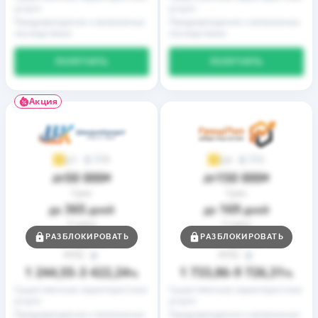
услуги
услуги
Предупреждение о возможных
Предупреждение о возможных
последствиях
последствиях
ПОЛУЧИТЬ
ПОЛУЧИТЬ
Акция
9
2
3,7
3,9
50 000
150 000
до
₴
до
₴
Срок
Срок
365
169
до
дней
до
дней
Ставка
Ставка
0,01
0,01
РАЗБЛОКИРОВАТЬ
РАЗБЛОКИРОВАТЬ
от
%
от
%
РГПС
РГПС
1 244,55
3 422,24
1 733,86
9 726,31
–
%
–
%
Существенные характеристики
Существенные характеристики
услуги
услуги
Предупреждение о возможных
Предупреждение о возможных