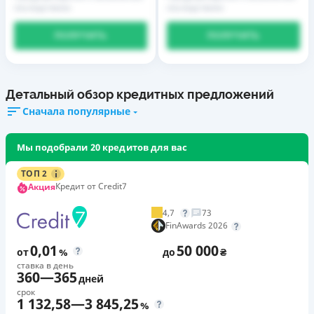
последствиях
последствиях
ПОЛУЧИТЬ
ПОЛУЧИТЬ
Детальный обзор кредитных предложений
Сначала популярные
Мы подобрали 20 кредитов для вас
ТОП 2
Кредит от Credit7
Акция
4,7
73
FinAwards 2026
0,01
50 000
от
%
до
₴
ставка в день
360
—
365
дней
срок
1 132,58
—
3 845,25
%