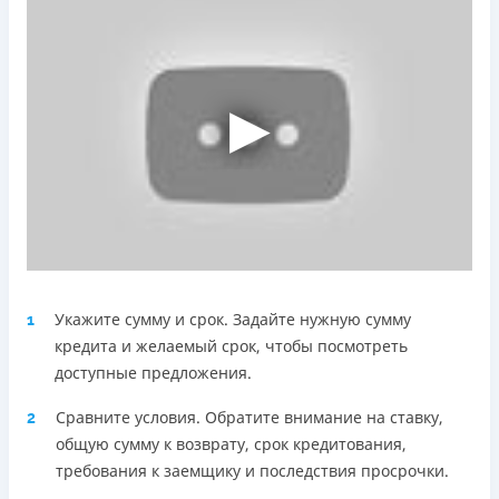
Telegram, Facebook
Погашение
Оплата на расчетный счёт
Онлайн (через сайт или интернет-банкинг)
Через терминалы Приватбанка
Через терминалы самообслуживания
Лицензия НБУ
Лицензия переоформлена 18.03.2024 г.
Вся информация о кредите
Укажите сумму и срок. Задайте нужную сумму
1
Подробнее
ПОЛУЧИТЬ ЗАЙМ
кредита и желаемый срок, чтобы посмотреть
доступные предложения.
Сравните условия. Обратите внимание на ставку,
2
общую сумму к возврату, срок кредитования,
требования к заемщику и последствия просрочки.