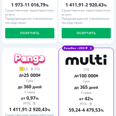
1 973
11 016,79
1 411,91
2 920,43
–
%
–
%
Существенные характеристики
Существенные характеристики
услуги
услуги
Предупреждение о возможных
Предупреждение о возможных
последствиях
последствиях
ПОЛУЧИТЬ
ПОЛУЧИТЬ
Кэшбэк +200 ₴
3,5
2
0
25 000
до
₴
100 000
до
₴
Срок
Срок
360
365
до
дней
до
дней
Ставка
Ставка
0,97
42
от
%
от
%
РГПС
РГПС
1 411,91
2 920,43
59,24
4 479,53
–
%
–
%
Существенные характеристики