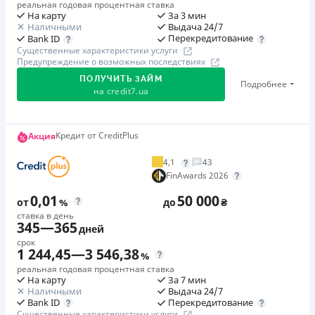
реальная годовая процентная ставка
На карту
За 3 мин
Наличными
Выдача 24/7
Перекредитование
Bank ID
Существенные характеристики услуги
Предупреждение о возможных последствиях
ПОЛУЧИТЬ ЗАЙМ
Подробнее
на
credit7.ua
Акция: «Кешбэк за друга»
Кредит от CreditPlus
Акция
Клиент делится реферальной ссылкой с другом. Когда
4,1
43
друг регистрируется и получает первый кредит (от
FinAwards 2026
1000 грн), клиент автоматически получает 400 грн
0,01
50 000
кешбэка. Акция действует до 10.12.2026
от
%
до
₴
ставка в день
345
—
365
дней
🥉 Бронза FinAwards 2026
срок
Бронзовый призер FinAwards 2026 «Лучшая программа
1 244,45
—
3 546,38
%
лояльности»
реальная годовая процентная ставка
На карту
За 7 мин
Первый займ
Наличными
Выдача 24/7
от 0,01%/день до 30 000 ₴
Перекредитование
Bank ID
Существенные характеристики услуги