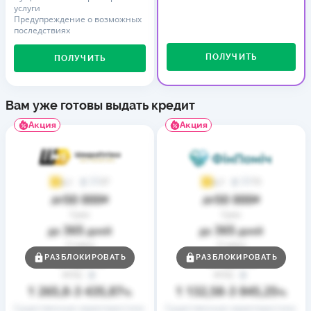
услуги
Предупреждение о возможных
последствиях
ПОЛУЧИТЬ
ПОЛУЧИТЬ
Вам уже готовы выдать кредит
Акция
Акция
37
73
4,1
4,7
50 000
50 000
до
₴
до
₴
Срок
Срок
365
365
до
дней
до
дней
Ставка
Ставка
0,01
0,01
РАЗБЛОКИРОВАТЬ
РАЗБЛОКИРОВАТЬ
от
%
от
%
РГПС
РГПС
1 265,8
3 435,87
1 132,58
3 845,25
–
%
–
%
Существенные характеристики
Существенные характеристики