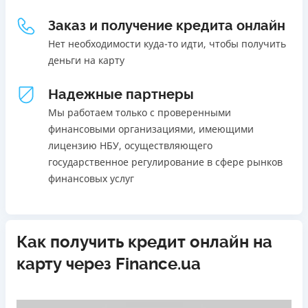
Погашение
18 - 70 лет
Заказ и получение кредита онлайн
В кассах и терминалах отделений
Ежемесячная комиссия
Онлайн (через сайт или интернет-банкинг)
Нет необходимости куда-то идти, чтобы получить
от 0%
Через терминалы самообслуживания
деньги на карту
Через терминалы Приватбанка
Преимущества
Надежные партнеры
Лицензия НБУ
Акция: ставка 0,01% на первый платеж при
Лицензия переоформлена 27.03.2024 г.
использовании промокода;
Мы работаем только с проверенными
Быстрый онлайн кредит на банковскую карту без
финансовыми организациями, имеющими
Вся информация о кредите
залога и поручителей;
лицензию НБУ, осуществляющего
Процесс полностью автоматизирован и занимает до 5
государственное регулирование в сфере рынков
минут;
финансовых услуг
Подробнее
ПОЛУЧИТЬ ЗАЙМ
Выдача средств происходит круглосуточно по всей
территории Украины;
Верификация BankID.
Как получить кредит онлайн на
Недостатки
карту через Finance.ua
Нет программы лояльности для постоянных клиентов
Нет кредита для юрлиц (ФОП)
Нет круглосуточной поддержки
по телефону, в Viber,