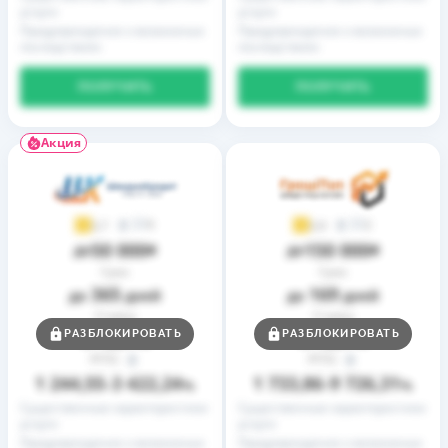
услуги
услуги
Предупреждение о возможных
Предупреждение о возможных
последствиях
последствиях
ПОЛУЧИТЬ
ПОЛУЧИТЬ
Акция
9
2
3,7
3,9
50 000
150 000
до
₴
до
₴
Срок
Срок
365
169
до
дней
до
дней
Ставка
Ставка
0,01
0,01
РАЗБЛОКИРОВАТЬ
РАЗБЛОКИРОВАТЬ
от
%
от
%
РГПС
РГПС
1 244,55
3 422,24
1 733,86
9 726,31
–
%
–
%
Существенные характеристики
Существенные характеристики
услуги
услуги
Предупреждение о возможных
Предупреждение о возможных