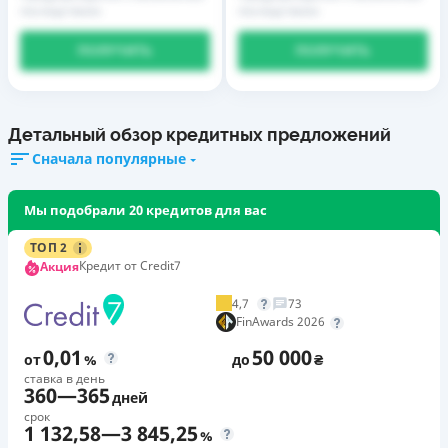
последствиях
последствиях
ПОЛУЧИТЬ
ПОЛУЧИТЬ
Детальный обзор кредитных предложений
Сначала популярные
Мы подобрали 20 кредитов для вас
ТОП 2
Кредит от Credit7
Акция
4,7
73
FinAwards 2026
0,01
50 000
от
%
до
₴
ставка в день
360
—
365
дней
срок
1 132,58
—
3 845,25
%