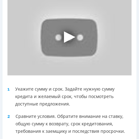
Telegram, Facebook
Погашение
Оплата на расчетный счёт
Онлайн (через сайт или интернет-банкинг)
Через терминалы Приватбанка
Через терминалы самообслуживания
Лицензия НБУ
Лицензия переоформлена 18.03.2024 г.
Вся информация о кредите
Укажите сумму и срок. Задайте нужную сумму
1
Подробнее
ПОЛУЧИТЬ ЗАЙМ
кредита и желаемый срок, чтобы посмотреть
доступные предложения.
Сравните условия. Обратите внимание на ставку,
2
общую сумму к возврату, срок кредитования,
требования к заемщику и последствия просрочки.