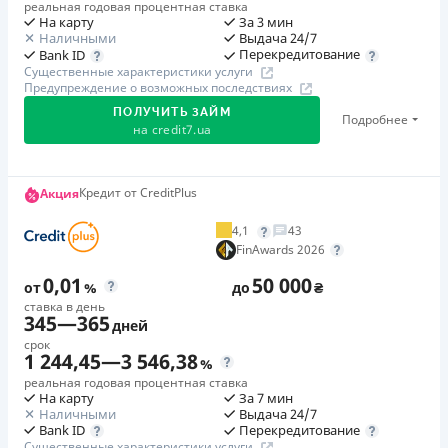
реальная годовая процентная ставка
На карту
За 3 мин
Наличными
Выдача 24/7
Перекредитование
Bank ID
Существенные характеристики услуги
Предупреждение о возможных последствиях
ПОЛУЧИТЬ ЗАЙМ
Подробнее
на
credit7.ua
Акция: «Кешбэк за друга»
Кредит от CreditPlus
Акция
Клиент делится реферальной ссылкой с другом. Когда
4,1
43
друг регистрируется и получает первый кредит (от
FinAwards 2026
1000 грн), клиент автоматически получает 400 грн
0,01
50 000
кешбэка. Акция действует до 10.12.2026
от
%
до
₴
ставка в день
345
—
365
дней
🥉 Бронза FinAwards 2026
срок
Бронзовый призер FinAwards 2026 «Лучшая программа
1 244,45
—
3 546,38
%
лояльности»
реальная годовая процентная ставка
На карту
За 7 мин
Первый займ
Наличными
Выдача 24/7
от 0,01%/день до 30 000 ₴
Перекредитование
Bank ID
Существенные характеристики услуги