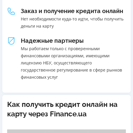
Погашение
18 - 70 лет
Заказ и получение кредита онлайн
В кассах и терминалах отделений
Ежемесячная комиссия
Онлайн (через сайт или интернет-банкинг)
Нет необходимости куда-то идти, чтобы получить
от 0%
Через терминалы самообслуживания
деньги на карту
Через терминалы Приватбанка
Преимущества
Надежные партнеры
Лицензия НБУ
Акция: ставка 0,01% на первый платеж при
Лицензия переоформлена 27.03.2024 г.
использовании промокода;
Мы работаем только с проверенными
Быстрый онлайн кредит на банковскую карту без
финансовыми организациями, имеющими
Вся информация о кредите
залога и поручителей;
лицензию НБУ, осуществляющего
Процесс полностью автоматизирован и занимает до 5
государственное регулирование в сфере рынков
минут;
финансовых услуг
Подробнее
ПОЛУЧИТЬ ЗАЙМ
Выдача средств происходит круглосуточно по всей
территории Украины;
Верификация BankID.
Как получить кредит онлайн на
Недостатки
карту через Finance.ua
Нет программы лояльности для постоянных клиентов
Нет кредита для юрлиц (ФОП)
Нет круглосуточной поддержки
по телефону, в Viber,