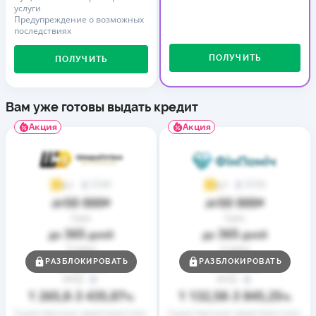
услуги
Предупреждение о возможных
последствиях
ПОЛУЧИТЬ
ПОЛУЧИТЬ
Вам уже готовы выдать кредит
Акция
Акция
37
73
4,1
4,7
50 000
50 000
до
₴
до
₴
Срок
Срок
365
365
до
дней
до
дней
Ставка
Ставка
0,01
0,01
РАЗБЛОКИРОВАТЬ
РАЗБЛОКИРОВАТЬ
от
%
от
%
РГПС
РГПС
1 265,8
3 435,87
1 132,58
3 845,25
–
%
–
%
Существенные характеристики
Существенные характеристики