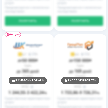
услуги
услуги
Предупреждение о возможных
Предупреждение о возможных
последствиях
последствиях
ПОЛУЧИТЬ
ПОЛУЧИТЬ
Акция
9
2
3,7
3,9
50 000
150 000
до
₴
до
₴
Срок
Срок
365
169
до
дней
до
дней
Ставка
Ставка
0,01
0,01
РАЗБЛОКИРОВАТЬ
РАЗБЛОКИРОВАТЬ
от
%
от
%
РГПС
РГПС
1 244,55
3 422,24
1 733,86
9 726,31
–
%
–
%
Существенные характеристики
Существенные характеристики
услуги
услуги
Предупреждение о возможных
Предупреждение о возможных