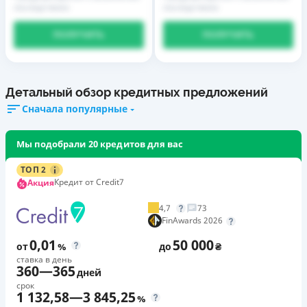
последствиях
последствиях
ПОЛУЧИТЬ
ПОЛУЧИТЬ
Детальный обзор кредитных предложений
Сначала популярные
Мы подобрали 20 кредитов для вас
ТОП 2
Кредит от Credit7
Акция
4,7
73
FinAwards 2026
0,01
50 000
от
%
до
₴
ставка в день
360
—
365
дней
срок
1 132,58
—
3 845,25
%