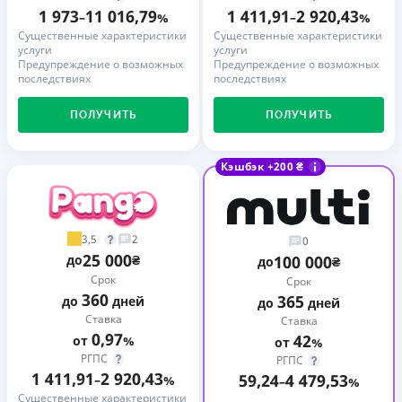
1 973
11 016,79
1 411,91
2 920,43
–
%
–
%
Существенные характеристики
Существенные характеристики
услуги
услуги
Предупреждение о возможных
Предупреждение о возможных
последствиях
последствиях
ПОЛУЧИТЬ
ПОЛУЧИТЬ
Кэшбэк +200 ₴
3,5
2
0
25 000
до
₴
100 000
до
₴
Срок
Срок
360
365
до
дней
до
дней
Ставка
Ставка
0,97
42
от
%
от
%
РГПС
РГПС
1 411,91
2 920,43
59,24
4 479,53
–
%
–
%
Существенные характеристики