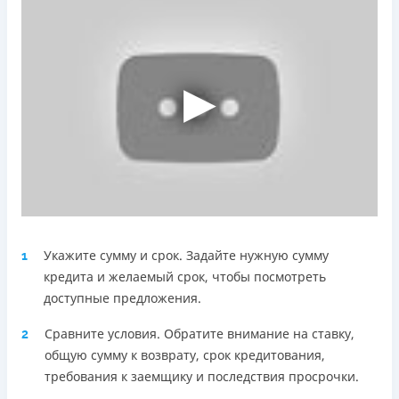
Telegram, Facebook
Погашение
Оплата на расчетный счёт
Онлайн (через сайт или интернет-банкинг)
Через терминалы Приватбанка
Через терминалы самообслуживания
Лицензия НБУ
Лицензия переоформлена 18.03.2024 г.
Вся информация о кредите
Укажите сумму и срок. Задайте нужную сумму
1
Подробнее
ПОЛУЧИТЬ ЗАЙМ
кредита и желаемый срок, чтобы посмотреть
доступные предложения.
Сравните условия. Обратите внимание на ставку,
2
общую сумму к возврату, срок кредитования,
требования к заемщику и последствия просрочки.