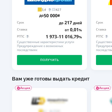
3,4
427
50 000
до
₴
217
Срок
Срок
до
дней
0,01
Ставка
Ставка
от
%
1 973
11 016,79
РГПС
РГПС
–
%
Существенные характеристики услуги
Существен
Предупреждение о возможных
Предупреж
последствиях
последств
ПОЛУЧИТЬ
Вам уже готовы выдать кредит
Акция
Акция
37
4,1