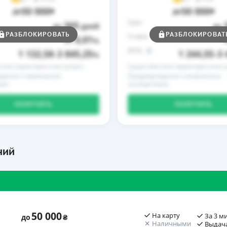
50 000
50 000
до
₴
до
₴
Срок
365
до
дней
до
РАЗБЛОКИРОВАТЬ
РАЗБЛОКИРОВАТ
Ставка
0,01
от
%
РГПС
1 132,58
3 845,25
1 244,55
3 
–
%
–
ные характеристики услуги
Существенные характеристики у
дение о возможных
Предупреждение о возможных
иях
последствиях
ПОЛУЧИТЬ
ПОЛУЧИТЬ
ний
50 000
На карту
За 3 м
до
₴
Наличными
Выдача