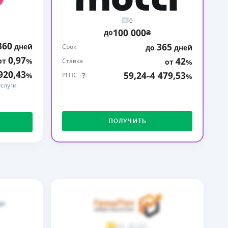
ДИТЕЛИ ПО
0
ВАНИЮ
100 000
до
₴
360
365
дней
РАХОВЫЕ ПОЛИСЫ
Срок
до
дней
0,97
42
от
%
Ставка
от
%
ВЫЕ КОМПАНИИ
920,43
59,24
4 479,53
%
РГПС
–
%
слуги
 О СТРАХОВЫХ
ИЯХ
КА И ОПЛАТА
ПОЛУЧИТЬ
ТЫ
2
3,9