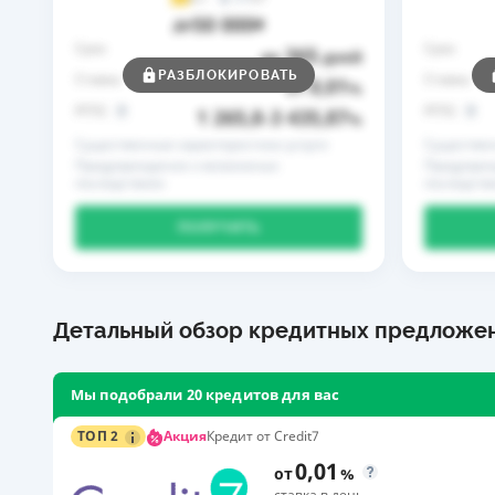
50 000
до
₴
Срок
Срок
365
до
дней
РАЗБЛОКИРОВАТЬ
Ставка
Ставка
0,01
от
%
РГПС
РГПС
1 265,8
3 435,87
–
%
Существенные характеристики услуги
Существен
Предупреждение о возможных
Предупреж
последствиях
последств
ПОЛУЧИТЬ
Детальный обзор кредитных предложе
Мы подобрали 20 кредитов для вас
Акция
ТОП 2
Кредит от Credit7
0,01
от
%
ставка в день