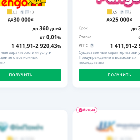
ЕЖЕМЕСЯЧНЫЙ ОБЗОР
ПУТЕВО
3,3
3,5
13
2
КЕШБЭКА
СТРАХО
30 000
25 000
до
₴
до
₴
360
Срок
до
дней
до
ПУТЕВОДИТЕЛИ ПО
ВСЕ СТ
БАНКОВСКИМ КАРТАМ
0,01
Ставка
от
%
СТРАХО
1 411,91
2 920,43
1 411,91
2 
РГПС
–
%
–
ные характеристики услуги
Существенные характеристики у
ОТЗЫВЫ
дение о возможных
Предупреждение о возможных
КОМПАН
иях
последствиях
ДОСТАВ
ПОЛУЧИТЬ
ПОЛУЧИТЬ
КОНТАК
Акция
73
9
4,7
3,7