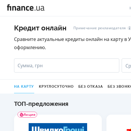
В
Кредит онлайн
Примечание рекламодателя
В
Сравните актуальные кредиты онлайн на карту в У
оформлению.
Л
А
Сумма, грн
Ср
Н
С
НА КАРТУ
КРУГЛОСУТОЧНО
БЕЗ ОТКАЗА
БЕЗ ЗВОНК
П
ТОП-предложения
Т
Акция
Р