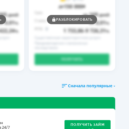
150 000
до
₴
Срок
365
169
дней
до
дней
Ь
РАЗБЛОКИРОВАТЬ
Ставка
0,01
0,01
от
%
от
%
РГПС
422,24
1 733,86
9 726,31
%
–
%
слуги
Существенные характеристики услуги
Предупреждение о возможных
последствиях
ПОЛУЧИТЬ
Сначала популярные
ин
ПОЛУЧИТЬ ЗАЙМ
 24/7