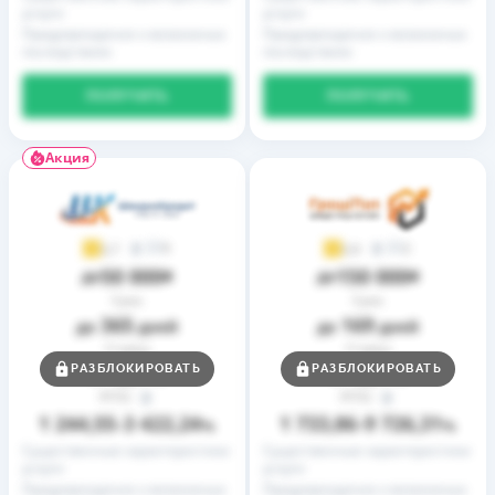
услуги
услуги
Предупреждение о возможных
Предупреждение о возможных
последствиях
последствиях
ПОЛУЧИТЬ
ПОЛУЧИТЬ
Акция
9
2
3,7
3,9
50 000
150 000
до
₴
до
₴
Срок
Срок
365
169
до
дней
до
дней
Ставка
Ставка
0,01
0,01
РАЗБЛОКИРОВАТЬ
РАЗБЛОКИРОВАТЬ
от
%
от
%
РГПС
РГПС
1 244,55
3 422,24
1 733,86
9 726,31
–
%
–
%
Существенные характеристики
Существенные характеристики
услуги
услуги
Предупреждение о возможных
Предупреждение о возможных