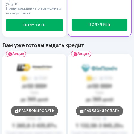
услуги
Предупреждение о возможных
последствиях
ПОЛУЧИТЬ
ПОЛУЧИТЬ
Вам уже готовы выдать кредит
Акция
Акция
37
73
4,1
4,7
50 000
50 000
до
₴
до
₴
Срок
Срок
365
365
до
дней
до
дней
Ставка
Ставка
0,01
0,01
РАЗБЛОКИРОВАТЬ
РАЗБЛОКИРОВАТЬ
от
%
от
%
РГПС
РГПС
1 265,8
3 435,87
1 132,58
3 845,25
–
%
–
%
Существенные характеристики
Существенные характеристики