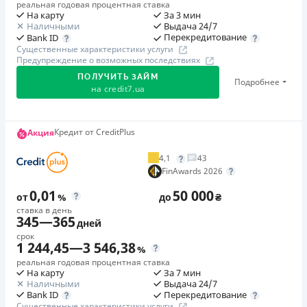
реальная годовая процентная ставка
На карту
За 3 мин
Наличными
Выдача 24/7
Перекредитование
Bank ID
Существенные характеристики услуги
Предупреждение о возможных последствиях
ПОЛУЧИТЬ ЗАЙМ
Подробнее
на
credit7.ua
Акция: «Кешбэк за друга»
Кредит от CreditPlus
Акция
Клиент делится реферальной ссылкой с другом. Когда
4,1
43
друг регистрируется и получает первый кредит (от
FinAwards 2026
1000 грн), клиент автоматически получает 400 грн
0,01
50 000
кешбэка. Акция действует до 10.12.2026
от
%
до
₴
ставка в день
345
—
365
дней
🥉 Бронза FinAwards 2026
срок
Бронзовый призер FinAwards 2026 «Лучшая программа
1 244,45
—
3 546,38
%
лояльности»
реальная годовая процентная ставка
На карту
За 7 мин
Первый займ
Наличными
Выдача 24/7
от 0,01%/день до 30 000 ₴
Перекредитование
Bank ID
Существенные характеристики услуги