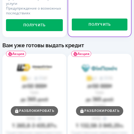
услуги
Предупреждение о возможных
последствиях
ПОЛУЧИТЬ
ПОЛУЧИТЬ
Вам уже готовы выдать кредит
Акция
Акция
37
73
4,1
4,7
50 000
50 000
до
₴
до
₴
Срок
Срок
365
365
до
дней
до
дней
Ставка
Ставка
0,01
0,01
РАЗБЛОКИРОВАТЬ
РАЗБЛОКИРОВАТЬ
от
%
от
%
РГПС
РГПС
1 265,8
3 435,87
1 132,58
3 845,25
–
%
–
%
Существенные характеристики
Существенные характеристики