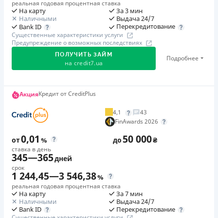
реальная годовая процентная ставка
На карту
За 3 мин
Наличными
Выдача 24/7
Перекредитование
Bank ID
Существенные характеристики услуги
Предупреждение о возможных последствиях
ПОЛУЧИТЬ ЗАЙМ
Подробнее
на
credit7.ua
Акция: «Кешбэк за друга»
Кредит от CreditPlus
Акция
Клиент делится реферальной ссылкой с другом. Когда
4,1
43
друг регистрируется и получает первый кредит (от
FinAwards 2026
1000 грн), клиент автоматически получает 400 грн
0,01
50 000
кешбэка. Акция действует до 10.12.2026
от
%
до
₴
ставка в день
345
—
365
дней
🥉 Бронза FinAwards 2026
срок
Бронзовый призер FinAwards 2026 «Лучшая программа
1 244,45
—
3 546,38
%
лояльности»
реальная годовая процентная ставка
На карту
За 7 мин
Первый займ
Наличными
Выдача 24/7
от 0,01%/день до 30 000 ₴
Перекредитование
Bank ID
Существенные характеристики услуги