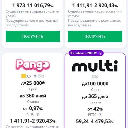
1 973
11 016,79
1 411,91
2 920,43
–
%
–
%
Существенные характеристики
Существенные характеристики
услуги
услуги
Предупреждение о возможных
Предупреждение о возможных
последствиях
последствиях
ПОЛУЧИТЬ
ПОЛУЧИТЬ
Кэшбэк +200 ₴
3,5
2
0
25 000
до
₴
100 000
до
₴
Срок
Срок
360
365
до
дней
до
дней
Ставка
Ставка
0,97
42
от
%
от
%
РГПС
РГПС
1 411,91
2 920,43
59,24
4 479,53
–
%
–
%
Существенные характеристики