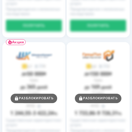
услуги
услуги
Предупреждение о возможных
Предупреждение о возможных
последствиях
последствиях
ПОЛУЧИТЬ
ПОЛУЧИТЬ
Акция
9
2
3,7
3,9
50 000
150 000
до
₴
до
₴
Срок
Срок
365
169
до
дней
до
дней
Ставка
Ставка
0,01
0,01
РАЗБЛОКИРОВАТЬ
РАЗБЛОКИРОВАТЬ
от
%
от
%
РГПС
РГПС
1 244,55
3 422,24
1 733,86
9 726,31
–
%
–
%
Существенные характеристики
Существенные характеристики
услуги
услуги
Предупреждение о возможных
Предупреждение о возможных