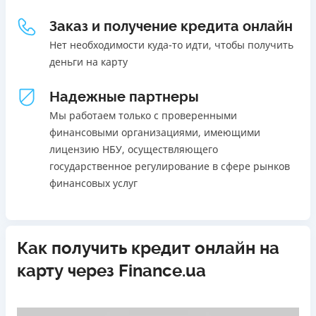
Погашение
18 - 70 лет
Заказ и получение кредита онлайн
В кассах и терминалах отделений
Ежемесячная комиссия
Онлайн (через сайт или интернет-банкинг)
Нет необходимости куда-то идти, чтобы получить
от 0%
Через терминалы самообслуживания
деньги на карту
Через терминалы Приватбанка
Преимущества
Надежные партнеры
Лицензия НБУ
Акция: ставка 0,01% на первый платеж при
Лицензия переоформлена 27.03.2024 г.
использовании промокода;
Мы работаем только с проверенными
Быстрый онлайн кредит на банковскую карту без
финансовыми организациями, имеющими
Вся информация о кредите
залога и поручителей;
лицензию НБУ, осуществляющего
Процесс полностью автоматизирован и занимает до 5
государственное регулирование в сфере рынков
минут;
финансовых услуг
Подробнее
ПОЛУЧИТЬ ЗАЙМ
Выдача средств происходит круглосуточно по всей
территории Украины;
Верификация BankID.
Как получить кредит онлайн на
Недостатки
карту через Finance.ua
Нет программы лояльности для постоянных клиентов
Нет кредита для юрлиц (ФОП)
Нет круглосуточной поддержки
по телефону, в Viber,