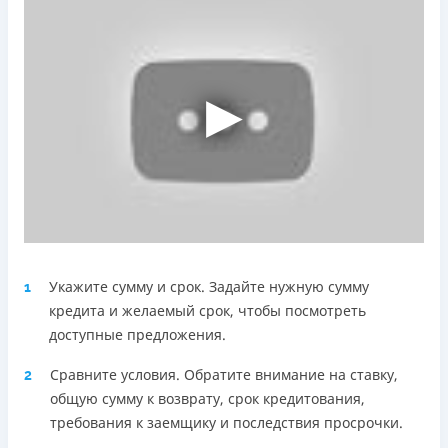
Telegram, Facebook
Погашение
Оплата на расчетный счёт
Онлайн (через сайт или интернет-банкинг)
Через терминалы Приватбанка
Через терминалы самообслуживания
Лицензия НБУ
Лицензия переоформлена 18.03.2024 г.
Вся информация о кредите
Укажите сумму и срок. Задайте нужную сумму
1
Подробнее
ПОЛУЧИТЬ ЗАЙМ
кредита и желаемый срок, чтобы посмотреть
доступные предложения.
Сравните условия. Обратите внимание на ставку,
2
общую сумму к возврату, срок кредитования,
требования к заемщику и последствия просрочки.