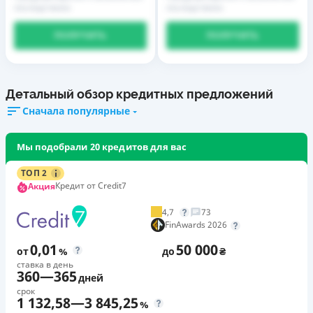
последствиях
последствиях
ПОЛУЧИТЬ
ПОЛУЧИТЬ
Детальный обзор кредитных предложений
Сначала популярные
Мы подобрали 20 кредитов для вас
ТОП 2
Кредит от Credit7
Акция
4,7
73
FinAwards 2026
0,01
50 000
от
%
до
₴
ставка в день
360
—
365
дней
срок
1 132,58
—
3 845,25
%