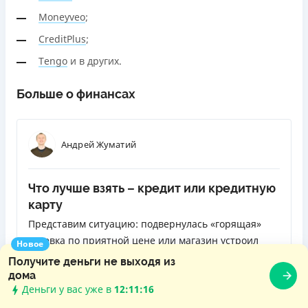
Moneyveo
;
CreditPlus
;
Tengo
и в других.
Больше о финансах
Андрей Жуматий
Что лучше взять – кредит или кредитную
карту
Представим ситуацию: подвернулась «горящая»
путевка по приятной цене или магазин устроил
Новое
распродажу отличных телевизоров, к которым вы
Получите деньги не выходя из
давно присматриваетесь, но у вас нет нужной
дома
Деньги у вас уже в
12:11:18
суммы. Одолжить у друзей или родственников не
ЧИТАТЬ ДАЛЬШЕ
получается. Как быть? Обратиться в банк за