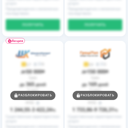
услуги
услуги
Предупреждение о возможных
Предупреждение о возможных
последствиях
последствиях
ПОЛУЧИТЬ
ПОЛУЧИТЬ
Акция
9
2
3,7
3,9
50 000
150 000
до
₴
до
₴
Срок
Срок
365
169
до
дней
до
дней
Ставка
Ставка
0,01
0,01
РАЗБЛОКИРОВАТЬ
РАЗБЛОКИРОВАТЬ
от
%
от
%
РГПС
РГПС
1 244,55
3 422,24
1 733,86
9 726,31
–
%
–
%
Существенные характеристики
Существенные характеристики
услуги
услуги
Предупреждение о возможных
Предупреждение о возможных