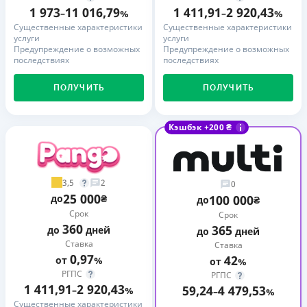
1 973
11 016,79
1 411,91
2 920,43
–
%
–
%
Существенные характеристики
Существенные характеристики
услуги
услуги
Предупреждение о возможных
Предупреждение о возможных
последствиях
последствиях
ПОЛУЧИТЬ
ПОЛУЧИТЬ
Кэшбэк +200 ₴
3,5
2
0
25 000
до
₴
100 000
до
₴
Срок
Срок
360
365
до
дней
до
дней
Ставка
Ставка
0,97
42
от
%
от
%
РГПС
РГПС
1 411,91
2 920,43
59,24
4 479,53
–
%
–
%
Существенные характеристики