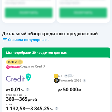
последствиях
последствиях
ПОЛУЧИТЬ
ПОЛУЧИТЬ
Детальный обзор кредитных предложений
Сначала популярные
Мы подобрали 20 кредитов для вас
ТОП 2
Кредит от Credit7
Акция
4,7
73
FinAwards 2026
0,01
50 000
от
%
до
₴
ставка в день
360
—
365
дней
срок
1 132,58
—
3 845,25
%