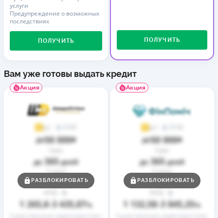
услуги
Предупреждение о возможных
последствиях
ПОЛУЧИТЬ
ПОЛУЧИТЬ
Вам уже готовы выдать кредит
Акция
Акция
37
73
4,1
4,7
50 000
50 000
до
₴
до
₴
Срок
Срок
365
365
до
дней
до
дней
Ставка
Ставка
0,01
0,01
РАЗБЛОКИРОВАТЬ
РАЗБЛОКИРОВАТЬ
от
%
от
%
РГПС
РГПС
1 265,8
3 435,87
1 132,58
3 845,25
–
%
–
%
Существенные характеристики
Существенные характеристики