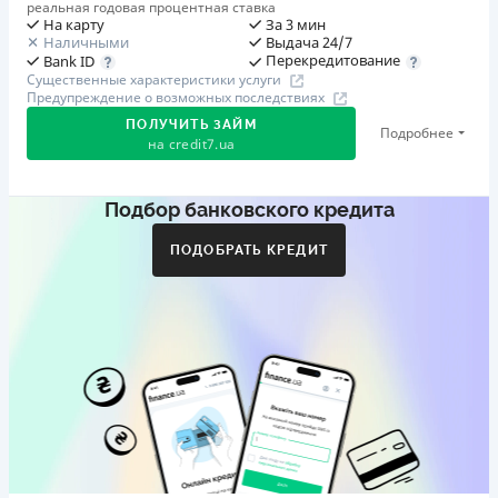
реальная годовая процентная ставка
На карту
За 3 мин
Наличными
Выдача 24/7
Перекредитование
Bank ID
Существенные характеристики услуги
Предупреждение о возможных последствиях
ПОЛУЧИТЬ ЗАЙМ
Подробнее
на
credit7.ua
Подбор банковского кредита
Акция: «Кешбэк за друга»
Клиент делится реферальной ссылкой с другом. Когда
ПОДОБРАТЬ КРЕДИТ
друг регистрируется и получает первый кредит (от
1000 грн), клиент автоматически получает 400 грн
кешбэка. Акция действует до 10.12.2026
🥉 Бронза FinAwards 2026
Бронзовый призер FinAwards 2026 «Лучшая программа
лояльности»
Первый займ
от 0,01%/день до 30 000 ₴