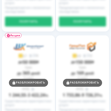
услуги
услуги
Предупреждение о возможных
Предупреждение о возможных
последствиях
последствиях
ПОЛУЧИТЬ
ПОЛУЧИТЬ
Акция
9
2
3,7
3,9
50 000
150 000
до
₴
до
₴
Срок
Срок
365
169
до
дней
до
дней
Ставка
Ставка
0,01
0,01
РАЗБЛОКИРОВАТЬ
РАЗБЛОКИРОВАТЬ
от
%
от
%
РГПС
РГПС
1 244,55
3 422,24
1 733,86
9 726,31
–
%
–
%
Существенные характеристики
Существенные характеристики
услуги
услуги
Предупреждение о возможных
Предупреждение о возможных