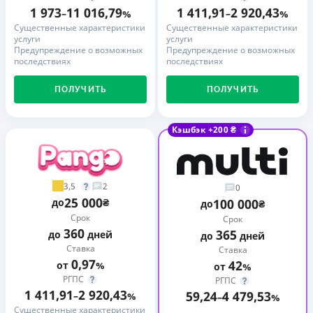
1 973
11 016,79
1 411,91
2 920,43
–
%
–
%
Существенные характеристики
Существенные характеристики
услуги
услуги
Предупреждение о возможных
Предупреждение о возможных
последствиях
последствиях
ПОЛУЧИТЬ
ПОЛУЧИТЬ
Кэшбэк +200 ₴
3,5
2
0
25 000
до
₴
100 000
до
₴
Срок
Срок
360
365
до
дней
до
дней
Ставка
Ставка
0,97
42
от
%
от
%
РГПС
РГПС
1 411,91
2 920,43
59,24
4 479,53
–
%
–
%
Существенные характеристики