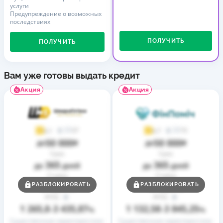
услуги
Предупреждение о возможных
последствиях
ПОЛУЧИТЬ
ПОЛУЧИТЬ
Вам уже готовы выдать кредит
Акция
Акция
37
73
4,1
4,7
50 000
50 000
до
₴
до
₴
Срок
Срок
365
365
до
дней
до
дней
Ставка
Ставка
0,01
0,01
РАЗБЛОКИРОВАТЬ
РАЗБЛОКИРОВАТЬ
от
%
от
%
РГПС
РГПС
1 265,8
3 435,87
1 132,58
3 845,25
–
%
–
%
Существенные характеристики
Существенные характеристики