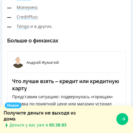
Moneyveo
;
CreditPlus
;
Tengo
и в других.
Больше о финансах
Андрей Жуматий
Что лучше взять – кредит или кредитную
карту
Представим ситуацию: подвернулась «горящая»
путевка по приятной цене или магазин устроил
Новое
распродажу отличных телевизоров, к которым вы
Получите деньги не выходя из
давно присматриваетесь, но у вас нет нужной
дома
Деньги у вас уже в
05:38:04
суммы. Одолжить у друзей или родственников не
ЧИТАТЬ ДАЛЬШЕ
получается. Как быть? Обратиться в банк за