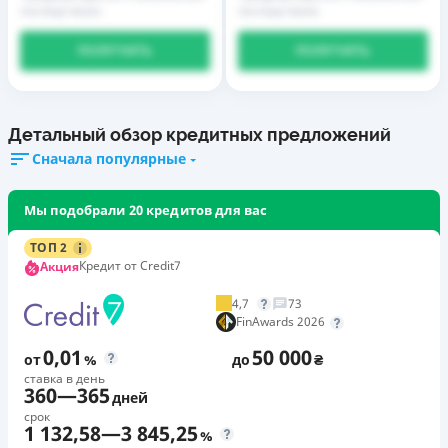
последствиях
последствиях
ПОЛУЧИТЬ
ПОЛУЧИТЬ
Детальный обзор кредитных предложений
Сначала популярные
Мы подобрали 20 кредитов для вас
ТОП 2
Кредит от Credit7
Акция
4,7
73
FinAwards 2026
0,01
50 000
от
%
до
₴
ставка в день
360
—
365
дней
срок
1 132,58
—
3 845,25
%