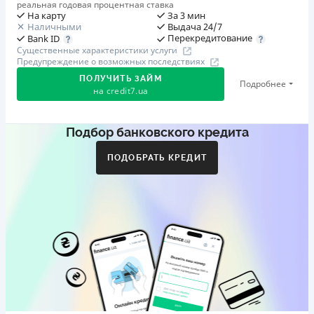
реальная годовая процентная ставка
На карту
За 3 мин
Наличными
Выдача 24/7
Перекредитование
Bank ID
Существенные характеристики услуги
Предупреждение о возможных последствиях
ПОЛУЧИТЬ ЗАЙМ
Подробнее
на
credit7.ua
Подбор банковского кредита
Акция: «Кешбэк за друга»
Клиент делится реферальной ссылкой с другом. Когда
ПОДОБРАТЬ КРЕДИТ
друг регистрируется и получает первый кредит (от
1000 грн), клиент автоматически получает 400 грн
кешбэка. Акция действует до 10.12.2026
🥉 Бронза FinAwards 2026
Бронзовый призер FinAwards 2026 «Лучшая программа
лояльности»
Первый займ
от 0,01%/день до 30 000 ₴