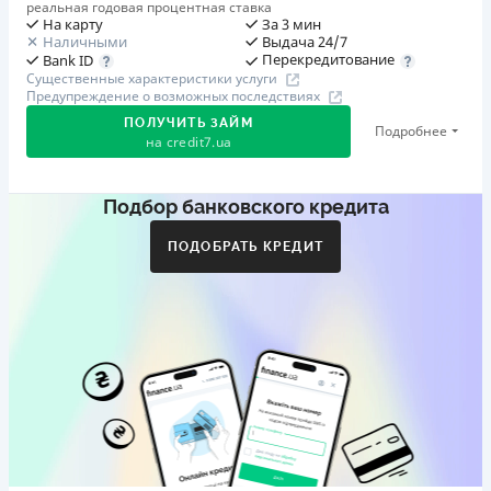
реальная годовая процентная ставка
На карту
За 3 мин
Наличными
Выдача 24/7
Перекредитование
Bank ID
Существенные характеристики услуги
Предупреждение о возможных последствиях
ПОЛУЧИТЬ ЗАЙМ
Подробнее
на
credit7.ua
Подбор банковского кредита
Акция: «Кешбэк за друга»
Клиент делится реферальной ссылкой с другом. Когда
ПОДОБРАТЬ КРЕДИТ
друг регистрируется и получает первый кредит (от
1000 грн), клиент автоматически получает 400 грн
кешбэка. Акция действует до 10.12.2026
🥉 Бронза FinAwards 2026
Бронзовый призер FinAwards 2026 «Лучшая программа
лояльности»
Первый займ
от 0,01%/день до 30 000 ₴