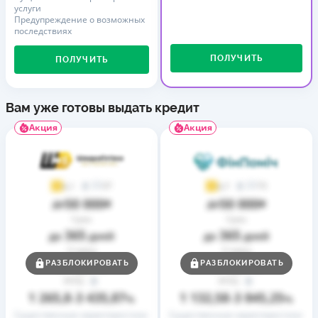
услуги
Предупреждение о возможных
последствиях
ПОЛУЧИТЬ
ПОЛУЧИТЬ
Вам уже готовы выдать кредит
Акция
Акция
37
73
4,1
4,7
50 000
50 000
до
₴
до
₴
Срок
Срок
365
365
до
дней
до
дней
Ставка
Ставка
0,01
0,01
РАЗБЛОКИРОВАТЬ
РАЗБЛОКИРОВАТЬ
от
%
от
%
РГПС
РГПС
1 265,8
3 435,87
1 132,58
3 845,25
–
%
–
%
Существенные характеристики
Существенные характеристики