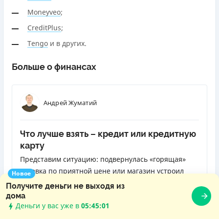
Moneyveo
;
CreditPlus
;
Tengo
и в других.
Больше о финансах
Андрей Жуматий
Что лучше взять – кредит или кредитную
карту
Представим ситуацию: подвернулась «горящая»
путевка по приятной цене или магазин устроил
Новое
распродажу отличных телевизоров, к которым вы
Получите деньги не выходя из
давно присматриваетесь, но у вас нет нужной
дома
Деньги у вас уже в
05:45:02
суммы. Одолжить у друзей или родственников не
ЧИТАТЬ ДАЛЬШЕ
получается. Как быть? Обратиться в банк за