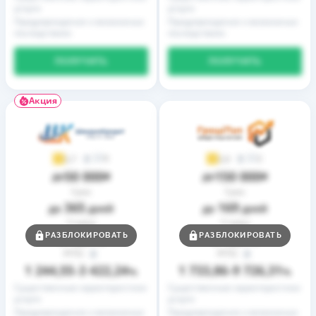
услуги
услуги
Предупреждение о возможных
Предупреждение о возможных
последствиях
последствиях
ПОЛУЧИТЬ
ПОЛУЧИТЬ
Акция
9
2
3,7
3,9
50 000
150 000
до
₴
до
₴
Срок
Срок
365
169
до
дней
до
дней
Ставка
Ставка
0,01
0,01
РАЗБЛОКИРОВАТЬ
РАЗБЛОКИРОВАТЬ
от
%
от
%
РГПС
РГПС
1 244,55
3 422,24
1 733,86
9 726,31
–
%
–
%
Существенные характеристики
Существенные характеристики
услуги
услуги
Предупреждение о возможных
Предупреждение о возможных