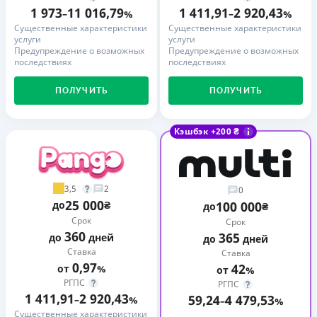
1 973
11 016,79
1 411,91
2 920,43
–
%
–
%
Существенные характеристики
Существенные характеристики
услуги
услуги
Предупреждение о возможных
Предупреждение о возможных
последствиях
последствиях
ПОЛУЧИТЬ
ПОЛУЧИТЬ
Кэшбэк +200 ₴
3,5
2
0
25 000
до
₴
100 000
до
₴
Срок
Срок
360
365
до
дней
до
дней
Ставка
Ставка
0,97
42
от
%
от
%
РГПС
РГПС
1 411,91
2 920,43
59,24
4 479,53
–
%
–
%
Существенные характеристики