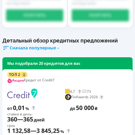
последствиях
последствиях
ПОЛУЧИТЬ
ПОЛУЧИТЬ
Детальный обзор кредитных предложений
Сначала популярные
Мы подобрали 20 кредитов для вас
ТОП 2
Кредит от Credit7
Акция
4,7
73
FinAwards 2026
0,01
50 000
от
%
до
₴
ставка в день
360
—
365
дней
срок
1 132,58
—
3 845,25
%