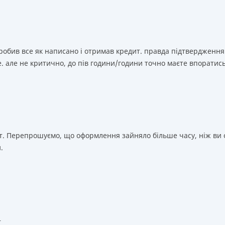
зробив все як написано і отримав кредит. правда підтвердження
. але не критично, до пів години/години точно маєте впоратис
т. Перепрошуємо, що оформлення зайняло більше часу, ніж ви о
.
т