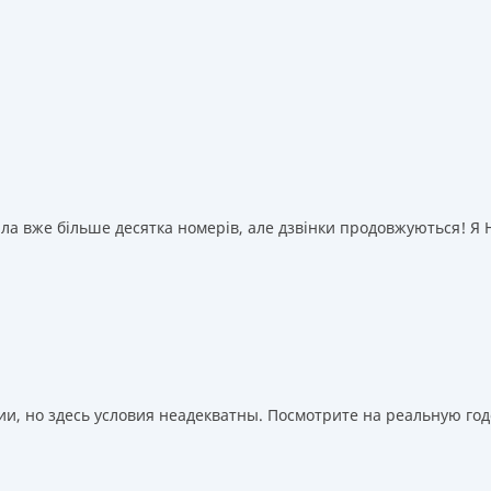
а вже більше десятка номерів, але дзвінки продовжуються! Я НІ
, но здесь условия неадекватны. Посмотрите на реальную годо