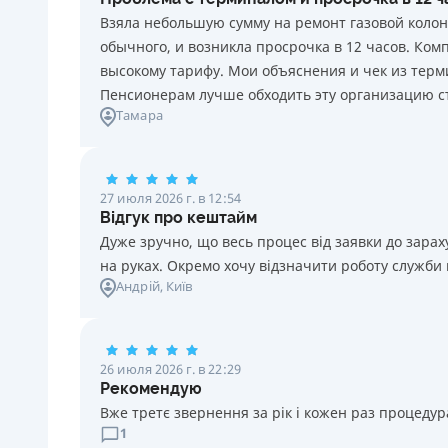
18 - 65 лет
каждый день нарушения. Штраф не начисляется и не
Взяла небольшую сумму на ремонт газовой колон
уплачивается в течение 3 (трех) календарных дней
обычного, и возникла просрочка в 12 часов. Ко
подряд после окончания срока уплаты
высокому тарифу. Мои объяснения и чек из терми
соответствующего платежа, если Потребитель в этот
Пенсионерам лучше обходить эту организацию с
срок оплатит задолженность по кредиту.
Тамара
Требуемые документы
Паспорт
,
ИНН
Возраст
27 июля 2026 г. в 12:54
18 - 70 лет
Відгук про кештайм
Дуже зручно, що весь процес від заявки до зар
на руках. Окремо хочу відзначити роботу служби
Андрій
, Київ
26 июля 2026 г. в 22:29
Рекомендую
Вже третє звернення за рік і кожен раз процедура
1