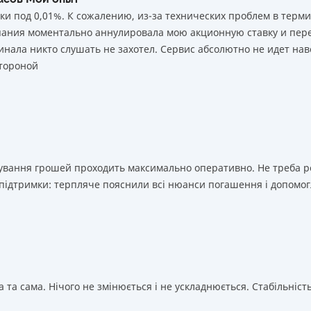
ки под 0,01%. К сожалению, из-за технических проблем в тер
Недостатки
мпания моментально аннулировала мою акционную ставку и пере
Нет программы лояльности для постоянных клиентов
нала никто слушать не захотел. Сервис абсолютно не идет нав
Нет кредита для юрлиц (ФОП)
тороной
Нет круглосуточной поддержки
в Facebook
ахування грошей проходить максимально оперативно. Не треба 
 підтримки: терпляче пояснили всі нюанси погашення і допомог
 та сама. Нічого не змінюється і не ускладнюється. Стабільність