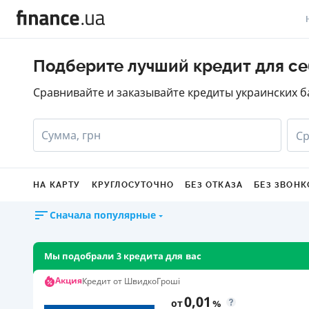
В
Подберите лучший кредит для се
В
Сравнивайте и заказывайте кредиты украинских б
Л
Сумма, грн
Ср
А
Н
НА КАРТУ
КРУГЛОСУТОЧНО
БЕЗ ОТКАЗА
БЕЗ ЗВОНК
С
Сначала популярные
П
Т
Мы подобрали 3 кредита для вас
Р
Акция
Кредит от ШвидкоГроші
0,01
от
%