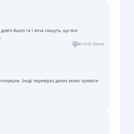
 довго йшло та і хоча пишуть, що все
ь
Віталій
, Одеса
чікували. Іноді перевірка даних може тривати