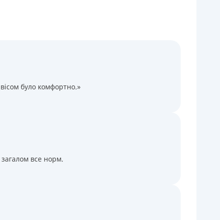
Через терминалы самообслуживания
ицензия НБУ
ицензия переоформлена 14.03.2024 г.
вісом було комфортно.»
 загалом все норм.