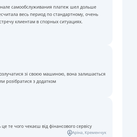
минале самообслуживания платеж шел дольше
считала весь период по стандартному, очень
стречу клиентам в спорных ситуациях.
розлучатися зі своєю машиною, вона залишається
ли розібратися з додатком
 це те чого чекаєш від фінансового сервісу
Аріна
, Кременчук