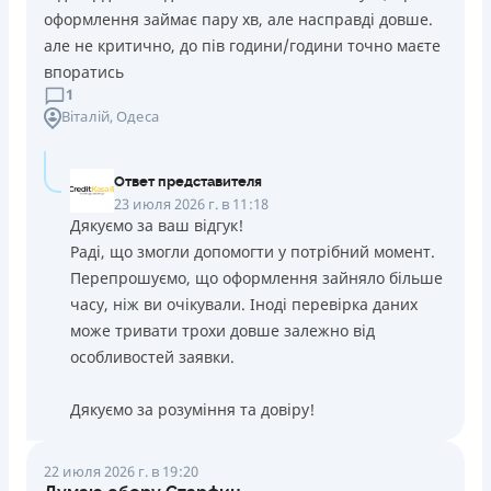
оформлення займає пару хв, але насправді довше.
але не критично, до пів години/години точно маєте
впоратись
1
Віталій
, Одеса
Ответ представителя
23 июля 2026 г. в 11:18
Дякуємо за ваш відгук!
Раді, що змогли допомогти у потрібний момент.
Перепрошуємо, що оформлення зайняло більше
часу, ніж ви очікували. Іноді перевірка даних
може тривати трохи довше залежно від
особливостей заявки.
Дякуємо за розуміння та довіру!
22 июля 2026 г. в 19:20