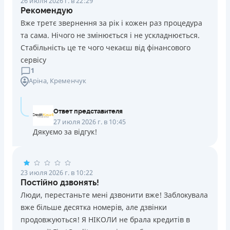
26 июля 2026 г. в 22:29
Рекомендую
Вже третє звернення за рік і кожен раз процедура
та сама. Нічого не змінюється і не ускладнюється.
Стабільність це те чого чекаєш від фінансового
сервісу
1
Аріна
, Кременчук
Ответ представителя
27 июля 2026 г. в 10:45
Дякуємо за відгук!
23 июля 2026 г. в 10:22
Постійно дзвонять!
Люди, перестаньте мені дзвонити вже! Заблокувала
вже більше десятка номерів, але дзвінки
продовжуються! Я НІКОЛИ не брала кредитів в