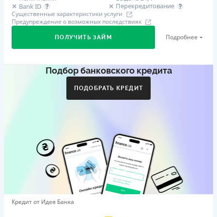
Перекредитование
Bank ID
Существенные характеристики услуги
Предупреждение о возможных последствиях
Подробнее
ПОЛУЧИТЬ ЗАЙМ
Подбор банковского кредита
Первый займ
от 29%/год до 500 000 ₴
ПОДОБРАТЬ КРЕДИТ
Дополнительная комиссия за досрочное погашение
Дополнительная комиссия за досрочное погашение не
начисляется
Штрафы
Пеня в размере двойной учетной ставки НБУ, которая
действовала в период, за который уплачивается пеня,
от просроченной суммы.
Требуемые документы
Справка о доходах
,
Паспорт
,
ИНН
Кредит от Идея Банка
Возраст