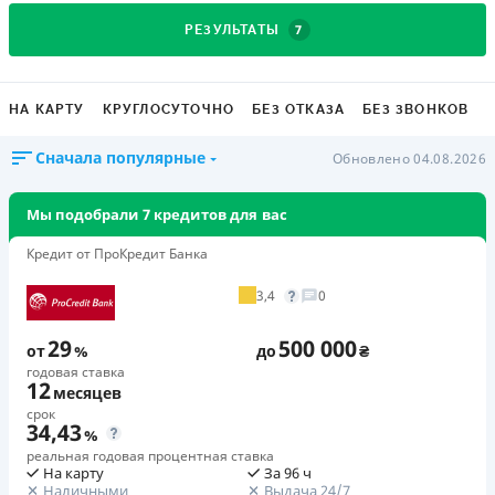
7
РЕЗУЛЬТАТЫ
НА КАРТУ
КРУГЛОСУТОЧНО
БЕЗ ОТКАЗА
БЕЗ ЗВОНКОВ
Сначала популярные
Обновлено 04.08.2026
Мы подобрали 7 кредитов для вас
Кредит от ПроКредит Банка
3,4
0
29
500 000
от
%
до
₴
годовая ставка
12
месяцев
срок
34,43
%
реальная годовая процентная ставка
На карту
За 96 ч
Наличными
Выдача 24/7