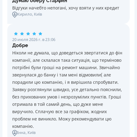
Думаю оберу Старфин
Відгуки начебто непогані, хочу взяти у них кредит
Кирило
, Київ
20 июля 2026 г. в 23:06
Добре
Ніколи не думала, що доведеться звертатися до фін
компанії, але склалася така ситуація, що терміново
потрібні були гроші на ремонт машини. Звичайно
звернулася до банку і там мені відмовили( але
порадили цю компанію, і я вирішила спробувати.
Заявку розглянули швидко, усе детально пояснили,
без прихованих умов і незрозумілих пунктів. Гроші
отримала в той самий день, що дуже мене
виручило. Сплачую все за графіком, жодних
проблем не виникло. Можу рекомендувати цю
компанію.
Інна
, Київ