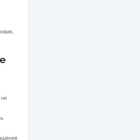
овия,
ке
 не
ть
гашение