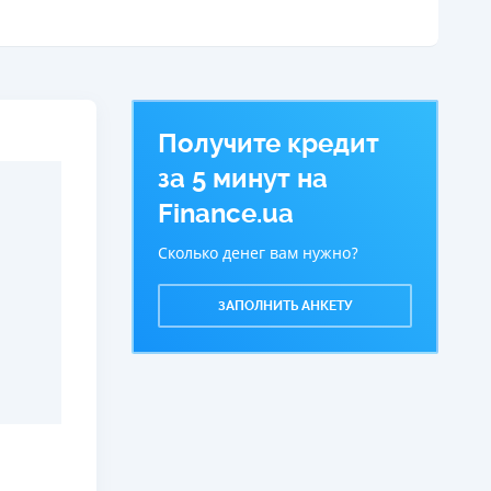
ся информация о кредите
огашение
В кассах и терминалах отделений
Оплата на расчетный счёт
Онлайн (через сайт или интернет-банкинг)
Получите кредит
Через терминалы самообслуживания
ицензия НБУ
за 5 минут на
ицензия НБУ №171
Finance.ua
ся информация о кредите
Сколько денег вам нужно?
ЗАПОЛНИТЬ АНКЕТУ