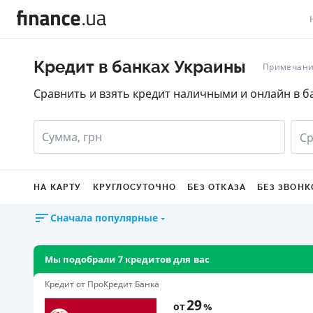
В
Кредит в банках Украины
Примечани
В
Сравнить и взять кредит наличными и онлайн в б
Л
Сумма, грн
Ср
А
Н
НА КАРТУ
КРУГЛОСУТОЧНО
БЕЗ ОТКАЗА
БЕЗ ЗВОНК
С
Сначала популярные
П
Т
Мы подобрали 7 кредитов для вас
Р
Кредит от ПроКредит Банка
29
от
%