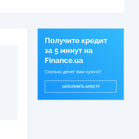
ся информация о кредите
огашение
В кассах и терминалах отделений
Оплата на расчетный счёт
Онлайн (через сайт или интернет-банкинг)
Получите кредит
Через терминалы самообслуживания
ицензия НБУ
за 5 минут на
ицензия НБУ №171
Finance.ua
ся информация о кредите
Сколько денег вам нужно?
ЗАПОЛНИТЬ АНКЕТУ