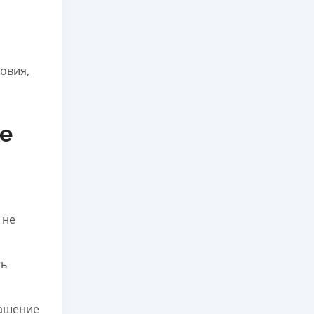
овия,
ке
 не
ть
гашение