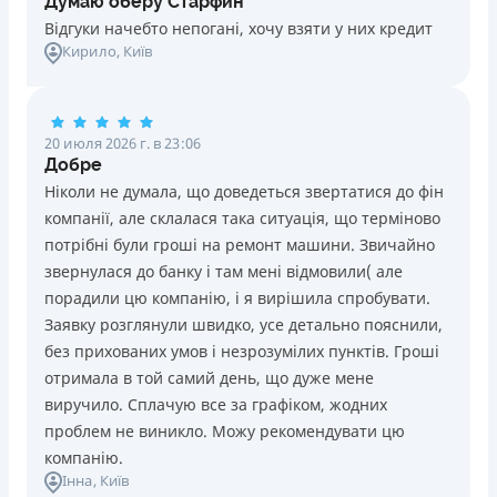
Думаю оберу Старфин
Відгуки начебто непогані, хочу взяти у них кредит
Кирило
, Київ
20 июля 2026 г. в 23:06
Добре
Ніколи не думала, що доведеться звертатися до фін
компанії, але склалася така ситуація, що терміново
потрібні були гроші на ремонт машини. Звичайно
звернулася до банку і там мені відмовили( але
порадили цю компанію, і я вирішила спробувати.
Заявку розглянули швидко, усе детально пояснили,
без прихованих умов і незрозумілих пунктів. Гроші
отримала в той самий день, що дуже мене
виручило. Сплачую все за графіком, жодних
проблем не виникло. Можу рекомендувати цю
компанію.
Інна
, Київ