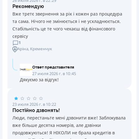
26 июля 2026 г. в 22:29
Рекомендую
Вже третє звернення за рік і кожен раз процедура
та сама. Нічого не змінюється і не ускладнюється.
Стабільність це те чого чекаєш від фінансового
сервісу
1
Аріна
, Кременчук
Ответ представителя
27 июля 2026 г. в 10:45
Дякуємо за відгук!
23 июля 2026 г. в 10:22
Постійно дзвонять!
Люди, перестаньте мені дзвонити вже! Заблокувала
вже більше десятка номерів, але дзвінки
продовжуються! Я НІКОЛИ не брала кредитів в