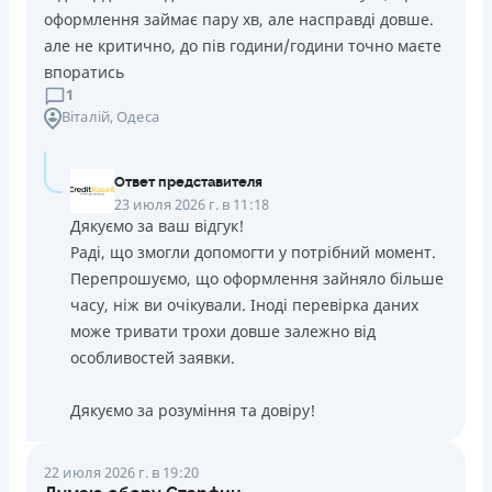
оформлення займає пару хв, але насправді довше.
але не критично, до пів години/години точно маєте
впоратись
1
Віталій
, Одеса
Ответ представителя
23 июля 2026 г. в 11:18
Дякуємо за ваш відгук!
Раді, що змогли допомогти у потрібний момент.
Перепрошуємо, що оформлення зайняло більше
часу, ніж ви очікували. Іноді перевірка даних
може тривати трохи довше залежно від
особливостей заявки.
Дякуємо за розуміння та довіру!
22 июля 2026 г. в 19:20