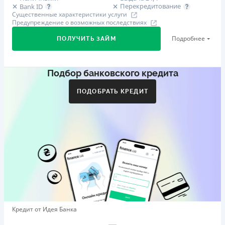
Перекредитование
Bank ID
Существенные характеристики услуги
Предупреждение о возможных последствиях
Подробнее
ПОЛУЧИТЬ ЗАЙМ
Подбор банковского кредита
Первый займ
от 29%/год до 500 000 ₴
ПОДОБРАТЬ КРЕДИТ
Дополнительная комиссия за досрочное погашение
Дополнительная комиссия за досрочное погашение не
начисляется
Штрафы
Пеня в размере двойной учетной ставки НБУ, которая
действовала в период, за который уплачивается пеня,
от просроченной суммы.
Требуемые документы
Справка о доходах
,
Паспорт
,
ИНН
Кредит от Идея Банка
Возраст