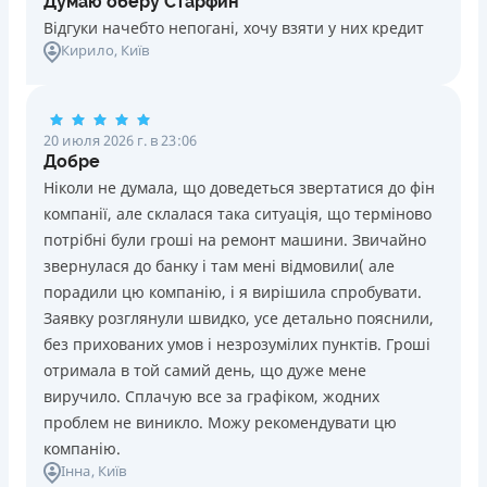
Думаю оберу Старфин
Відгуки начебто непогані, хочу взяти у них кредит
Кирило
, Київ
20 июля 2026 г. в 23:06
Добре
Ніколи не думала, що доведеться звертатися до фін
компанії, але склалася така ситуація, що терміново
потрібні були гроші на ремонт машини. Звичайно
звернулася до банку і там мені відмовили( але
порадили цю компанію, і я вирішила спробувати.
Заявку розглянули швидко, усе детально пояснили,
без прихованих умов і незрозумілих пунктів. Гроші
отримала в той самий день, що дуже мене
виручило. Сплачую все за графіком, жодних
проблем не виникло. Можу рекомендувати цю
компанію.
Інна
, Київ