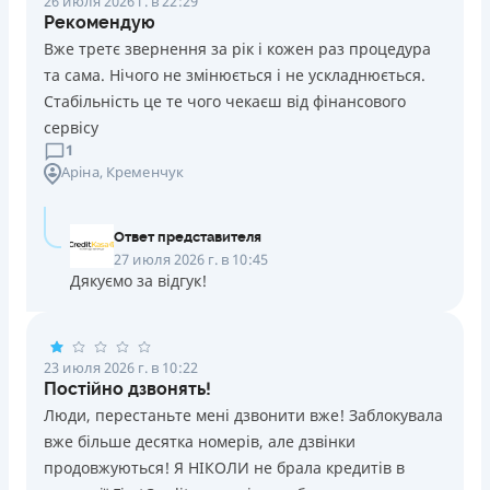
26 июля 2026 г. в 22:29
Рекомендую
Вже третє звернення за рік і кожен раз процедура
та сама. Нічого не змінюється і не ускладнюється.
Стабільність це те чого чекаєш від фінансового
сервісу
1
Аріна
, Кременчук
Ответ представителя
27 июля 2026 г. в 10:45
Дякуємо за відгук!
23 июля 2026 г. в 10:22
Постійно дзвонять!
Люди, перестаньте мені дзвонити вже! Заблокувала
вже більше десятка номерів, але дзвінки
продовжуються! Я НІКОЛИ не брала кредитів в