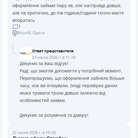
оформлення займає пару хв, але насправді довше.
але не критично, до пів години/години точно маєте
впоратись
1
Віталій
, Одеса
Ответ представителя
23 июля 2026 г. в 11:18
Дякуємо за ваш відгук!
Раді, що змогли допомогти у потрібний момент.
Перепрошуємо, що оформлення зайняло більше
часу, ніж ви очікували. Іноді перевірка даних
може тривати трохи довше залежно від
особливостей заявки.
Дякуємо за розуміння та довіру!
22 июля 2026 г. в 19:20