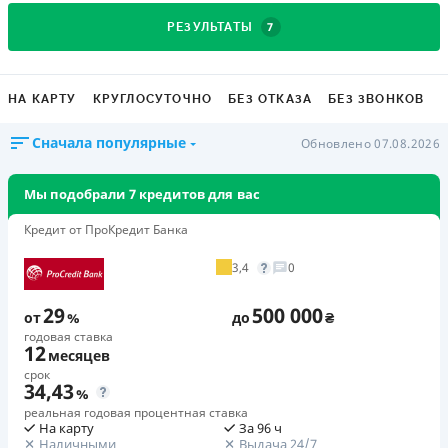
7
РЕЗУЛЬТАТЫ
НА КАРТУ
КРУГЛОСУТОЧНО
БЕЗ ОТКАЗА
БЕЗ ЗВОНКОВ
Сначала популярные
Обновлено 07.08.2026
Мы подобрали 7 кредитов для вас
Кредит от ПроКредит Банка
3,4
0
29
500 000
от
%
до
₴
годовая ставка
12
месяцев
срок
34,43
%
реальная годовая процентная ставка
На карту
За 96 ч
Наличными
Выдача 24/7