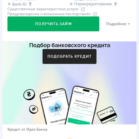
Перекредитование
Bank ID
Существенные характеристики услуги
Предупреждение о возможных последствиях
Подробнее
ПОЛУЧИТЬ ЗАЙМ
Подбор банковского кредита
Первый займ
от 29%/год до 500 000 ₴
ПОДОБРАТЬ КРЕДИТ
Дополнительная комиссия за досрочное погашение
Дополнительная комиссия за досрочное погашение не
начисляется
Штрафы
Пеня в размере двойной учетной ставки НБУ, которая
действовала в период, за который уплачивается пеня,
от просроченной суммы.
Требуемые документы
Справка о доходах
,
Паспорт
,
ИНН
Кредит от Идея Банка
Возраст