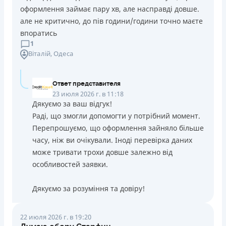
оформлення займає пару хв, але насправді довше.
але не критично, до пів години/години точно маєте
впоратись
1
Віталій
, Одеса
Ответ представителя
23 июля 2026 г. в 11:18
Дякуємо за ваш відгук!
Раді, що змогли допомогти у потрібний момент.
Перепрошуємо, що оформлення зайняло більше
часу, ніж ви очікували. Іноді перевірка даних
може тривати трохи довше залежно від
особливостей заявки.
Дякуємо за розуміння та довіру!
22 июля 2026 г. в 19:20