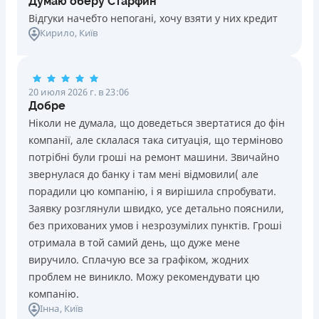
Думаю оберу Старфин
Відгуки начебто непогані, хочу взяти у них кредит
Кирило
, Київ
20 июля 2026 г. в 23:06
Добре
Ніколи не думала, що доведеться звертатися до фін
компанії, але склалася така ситуація, що терміново
потрібні були гроші на ремонт машини. Звичайно
звернулася до банку і там мені відмовили( але
порадили цю компанію, і я вирішила спробувати.
Заявку розглянули швидко, усе детально пояснили,
без прихованих умов і незрозумілих пунктів. Гроші
отримала в той самий день, що дуже мене
виручило. Сплачую все за графіком, жодних
проблем не виникло. Можу рекомендувати цю
компанію.
Інна
, Київ