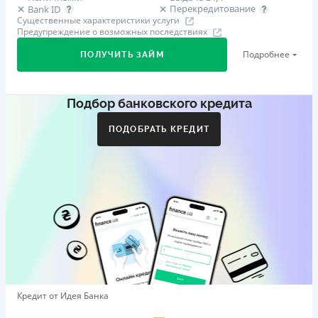
Перекредитование
Bank ID
Существенные характеристики услуги
Предупреждение о возможных последствиях
Подробнее
ПОЛУЧИТЬ ЗАЙМ
Подбор банковского кредита
Первый займ
от 29%/год до 500 000 ₴
ПОДОБРАТЬ КРЕДИТ
Дополнительная комиссия за досрочное погашение
Дополнительная комиссия за досрочное погашение не
начисляется
Штрафы
Пеня в размере двойной учетной ставки НБУ, которая
действовала в период, за который уплачивается пеня,
от просроченной суммы.
Требуемые документы
Справка о доходах
,
Паспорт
,
ИНН
Кредит от Идея Банка
Возраст