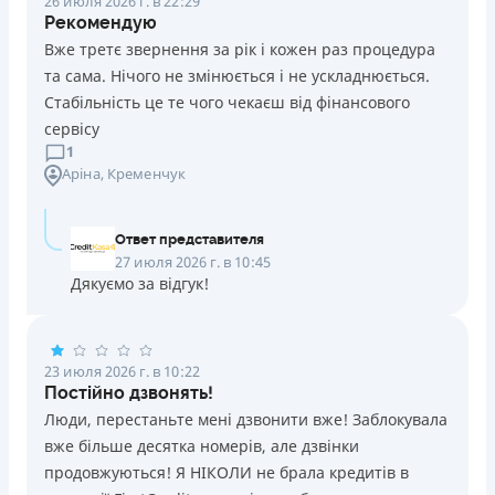
26 июля 2026 г. в 22:29
Рекомендую
Вже третє звернення за рік і кожен раз процедура
та сама. Нічого не змінюється і не ускладнюється.
Стабільність це те чого чекаєш від фінансового
сервісу
1
Аріна
, Кременчук
Ответ представителя
27 июля 2026 г. в 10:45
Дякуємо за відгук!
23 июля 2026 г. в 10:22
Постійно дзвонять!
Люди, перестаньте мені дзвонити вже! Заблокувала
вже більше десятка номерів, але дзвінки
продовжуються! Я НІКОЛИ не брала кредитів в