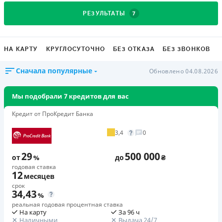
7
РЕЗУЛЬТАТЫ
НА КАРТУ
КРУГЛОСУТОЧНО
БЕЗ ОТКАЗА
БЕЗ ЗВОНКОВ
Сначала популярные
Обновлено 04.08.2026
Мы подобрали 7 кредитов для вас
Кредит от ПроКредит Банка
3,4
0
29
500 000
от
%
до
₴
годовая ставка
12
месяцев
срок
34,43
%
реальная годовая процентная ставка
На карту
За 96 ч
Наличными
Выдача 24/7