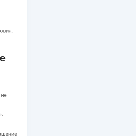
овия,
ке
 не
ть
гашение