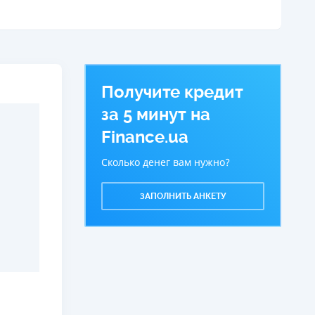
ся информация о кредите
огашение
В кассах и терминалах отделений
Оплата на расчетный счёт
Онлайн (через сайт или интернет-банкинг)
Получите кредит
Через терминалы самообслуживания
ицензия НБУ
за 5 минут на
ицензия НБУ №171
Finance.ua
ся информация о кредите
Сколько денег вам нужно?
ЗАПОЛНИТЬ АНКЕТУ