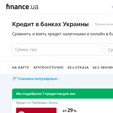
В
Кредит в банках Украины
Примечани
В
Сравнить и взять кредит наличными и онлайн в б
Л
Сумма, грн
Ср
А
Н
НА КАРТУ
КРУГЛОСУТОЧНО
БЕЗ ОТКАЗА
БЕЗ ЗВОНК
С
Сначала популярные
П
Т
Мы подобрали 7 кредитов для вас
Р
Кредит от ПроКредит Банка
29
от
%