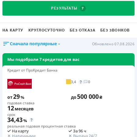
7
РЕЗУЛЬТАТЫ
НА КАРТУ
КРУГЛОСУТОЧНО
БЕЗ ОТКАЗА
БЕЗ ЗВОНКОВ
Сначала популярные
Обновлено 07.08.2026
Мы подобрали 7 кредитов для вас
Кредит от ПроКредит Банка
3,4
0
29
500 000
от
%
до
₴
годовая ставка
12
месяцев
срок
34,43
%
реальная годовая процентная ставка
На карту
За 96 ч
Наличными
Выдача 24/7