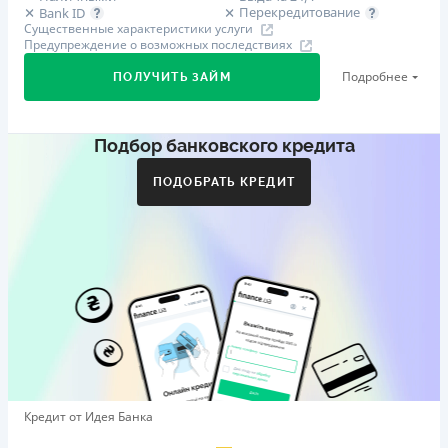
Перекредитование
Bank ID
Существенные характеристики услуги
Предупреждение о возможных последствиях
Подробнее
ПОЛУЧИТЬ ЗАЙМ
Подбор банковского кредита
Первый займ
от 29%/год до 500 000 ₴
ПОДОБРАТЬ КРЕДИТ
Дополнительная комиссия за досрочное погашение
Дополнительная комиссия за досрочное погашение не
начисляется
Штрафы
Пеня в размере двойной учетной ставки НБУ, которая
действовала в период, за который уплачивается пеня,
от просроченной суммы.
Требуемые документы
Справка о доходах
,
Паспорт
,
ИНН
Кредит от Идея Банка
Возраст