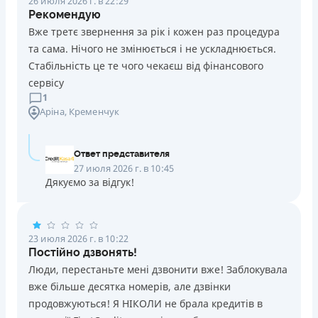
26 июля 2026 г. в 22:29
Рекомендую
Вже третє звернення за рік і кожен раз процедура
та сама. Нічого не змінюється і не ускладнюється.
Стабільність це те чого чекаєш від фінансового
сервісу
1
Аріна
, Кременчук
Ответ представителя
27 июля 2026 г. в 10:45
Дякуємо за відгук!
23 июля 2026 г. в 10:22
Постійно дзвонять!
Люди, перестаньте мені дзвонити вже! Заблокувала
вже більше десятка номерів, але дзвінки
продовжуються! Я НІКОЛИ не брала кредитів в