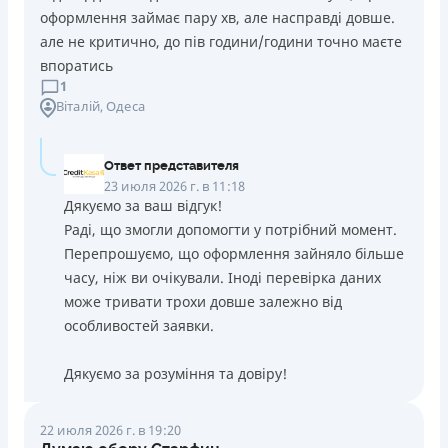
оформлення займає пару хв, але насправді довше.
але не критично, до пів години/години точно маєте
впоратись
1
Віталій
, Одеса
Ответ представителя
23 июля 2026 г. в 11:18
Дякуємо за ваш відгук!
Раді, що змогли допомогти у потрібний момент.
Перепрошуємо, що оформлення зайняло більше
часу, ніж ви очікували. Іноді перевірка даних
може тривати трохи довше залежно від
особливостей заявки.
Дякуємо за розуміння та довіру!
22 июля 2026 г. в 19:20