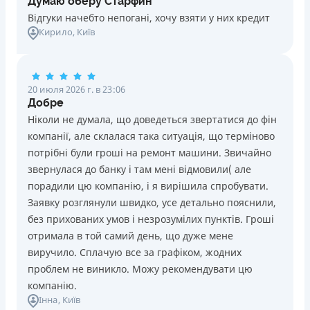
Думаю оберу Старфин
Відгуки начебто непогані, хочу взяти у них кредит
Кирило
, Київ
20 июля 2026 г. в 23:06
Добре
Ніколи не думала, що доведеться звертатися до фін
компанії, але склалася така ситуація, що терміново
потрібні були гроші на ремонт машини. Звичайно
звернулася до банку і там мені відмовили( але
порадили цю компанію, і я вирішила спробувати.
Заявку розглянули швидко, усе детально пояснили,
без прихованих умов і незрозумілих пунктів. Гроші
отримала в той самий день, що дуже мене
виручило. Сплачую все за графіком, жодних
проблем не виникло. Можу рекомендувати цю
компанію.
Інна
, Київ