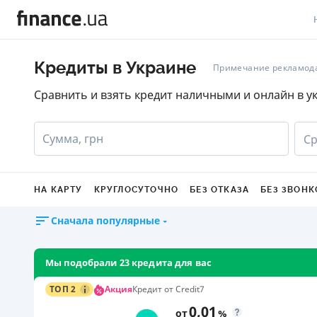
В
Кредиты в Украине
Примечание рекламод
В
Сравнить и взять кредит наличными и онлайн в у
Л
Сумма, грн
Ср
А
Н
НА КАРТУ
КРУГЛОСУТОЧНО
БЕЗ ОТКАЗА
БЕЗ ЗВОНК
С
Сначала популярные
П
Т
Мы подобрали 23 кредита для вас
Р
Акция
ТОП 2
Кредит от Credit7
0,01
от
%