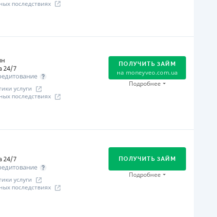
ных последствиях
ся информация о кредите
огашение
В кассах и терминалах отделений
Оплата на расчетный счёт
ин
ПОЛУЧИТЬ ЗАЙМ
Онлайн (через сайт или интернет-банкинг)
 24/7
на
moneyveo.com.ua
редитование
Через терминалы самообслуживания
Подробнее
ики услуги
ицензия НБУ
ных последствиях
ицензия НБУ №10
ся информация о кредите
огашение
Оплата на расчетный счёт
Онлайн (через сайт или интернет-банкинг)
 24/7
Через терминалы Приватбанка
ПОЛУЧИТЬ ЗАЙМ
редитование
Через отделения банков-партнеров
Подробнее
ики услуги
Через терминалы самообслуживания
ных последствиях
ьготный период
 дня
огашение