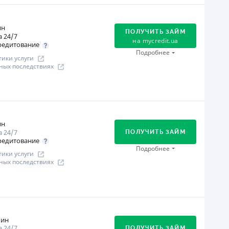
В кассах и терминалах отделений
Онлайн (через сайт или интернет-банкинг)
ин
ПОЛУЧИТЬ ЗАЙМ
 24/7
ицензия НБУ
на
mycredit.ua
редитование
ицензия НБУ № 195
Подробнее
ики услуги
ных последствиях
ся информация о кредите
огашение
Онлайн (через сайт или интернет-банкинг)
Через отделения банков-партнеров
ин
 24/7
Через терминалы самообслуживания
ПОЛУЧИТЬ ЗАЙМ
редитование
В кассах и терминалах отделений
Подробнее
ики услуги
Через терминалы Приватбанка
ных последствиях
ицензия НБУ
ицензия переоформлена 12.03.2024
огашение
ся информация о кредите
В кассах и терминалах отделений
Оплата на расчетный счёт
мин
 24/7
ПОЛУЧИТЬ ЗАЙМ