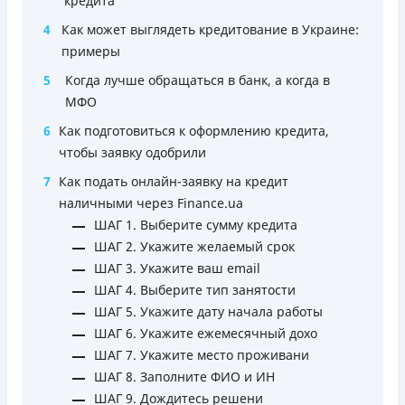
кредита
любую карту другого банка (операция осуществляется
мгновенно через приложение)
4
Как может выглядеть кредитование в Украине:
Максимальный кредитный лимит сразу при
примеры
оформлении карты (до 50 000 грн при
5
Когда лучше обращаться в банк, а когда в
соответствующем уровне дохода)
МФО
Удобное приложение для оформления и управления
6
Как подготовиться к оформлению кредита,
платёжной картой и кредитным лимитом (отсутствует
чтобы заявку одобрили
необходимость общения с контакт-центром)
Срок пользования кредитным лимитом не ограничен
7
Как подать онлайн-заявку на кредит
при своевременном обслуживании (срок кредитной
наличными через Finance.ua
линии — 5 лет с возможностью пролонгации)
ШАГ 1. Выберите сумму кредита
Можно использовать лимит на любые
ШАГ 2. Укажите желаемый срок
потребительские нужды
ШАГ 3. Укажите ваш email
ШАГ 4. Выберите тип занятости
Недостатки
ШАГ 5. Укажите дату начала работы
Нет программы лояльности для постоянных клиентов
ШАГ 6. Укажите ежемесячный дохо
Нет кредита для юрлиц (ФОП)
ШАГ 7. Укажите место проживани
Нет круглосуточной поддержки
по телефону, в Viber,
ШАГ 8. Заполните ФИО и ИН
Telegram, Facebook
ШАГ 9. Дождитесь решени