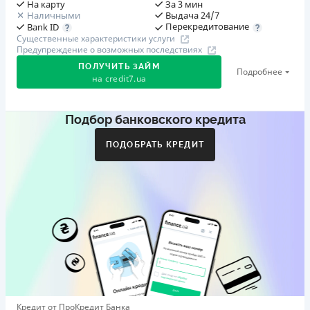
На карту
За 3 мин
Наличными
Выдача 24/7
Перекредитование
Bank ID
Существенные характеристики услуги
Предупреждение о возможных последствиях
ПОЛУЧИТЬ ЗАЙМ
Подробнее
на
credit7.ua
Подбор банковского кредита
Акция: «Кешбэк за друга»
Клиент делится реферальной ссылкой с другом. Когда
ПОДОБРАТЬ КРЕДИТ
друг регистрируется и получает первый кредит (от
1000 грн), клиент автоматически получает 400 грн
кешбэка. Акция действует до 10.12.2026
🥉 Бронза FinAwards 2026
Бронзовый призер FinAwards 2026 «Лучшая программа
лояльности»
Первый займ
от 0,01%/день до 30 000 ₴
Повторный займ
Кредит от ПроКредит Банка