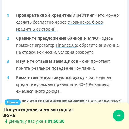
Проверьте свой кредитный рейтинг
- это можно
сделать бесплатно через
Украинское бюро
кредитных историй
.
Сравните предложения банков и МФО
- здесь
поможет агрегатор
Finance.ua
: обратите внимание
на ставку, комиссии, условия возврата.
Изучите отзывы заемщиков
- они помогают
понять реальное поведение компании.
Рассчитайте долговую нагрузку
- расходы на
кредит не должны превышать 30–40% вашего
ежемесячного дохода.
Планируйте погашение заранее
- просрочка даже
Новое
на 1 день может испортить кредитную историю.
Получите деньги не выходя из
дома
Деньги у вас уже в
01:50:32
Как подать онлайн-заявку на