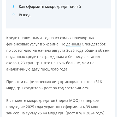
Погашение
8
Как оформить микрокредит онлай
Онлайн (через сайт или интернет-банкинг)
9
Вывод
Через терминалы самообслуживания
Лицензия НБУ
переоформлена НБУ 14.03.2024
Кредит наличными - одна из самых популярных
Вся информация о кредите
финансовых услуг в Украине. По
данным
Опендатабот,
по состоянию на начало августа 2025 года общий объем
выданных кредитов гражданам и бизнесу составил
Подробнее
ПОЛУЧИТЬ ЗАЙМ
около 1,23 трлн грн, что на 15 % больше, чем на
аналогичную дату прошлого года.
При этом на физических лиц приходилось около 316
млрд грн кредитов - рост за год составил 22%.
В сегменте микрокредитов (через МФО) за первое
полугодие 2025 года украинцы оформили 4,39 млн
займов на сумму 26,44 млрд грн (рост 8 % к 2024 году).