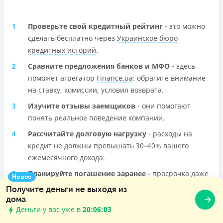
Проверьте свой кредитный рейтинг
- это можно
сделать бесплатно через
Украинское бюро
кредитных историй
.
Сравните предложения банков и МФО
- здесь
поможет агрегатор
Finance.ua
: обратите внимание
на ставку, комиссии, условия возврата.
Изучите отзывы заемщиков
- они помогают
понять реальное поведение компании.
Рассчитайте долговую нагрузку
- расходы на
кредит не должны превышать 30–40% вашего
ежемесячного дохода.
Планируйте погашение заранее
- просрочка даже
Новое
на 1 день может испортить кредитную историю.
Получите деньги не выходя из
дома
Деньги у вас уже в
20:06:04
Как подать онлайн-заявку на