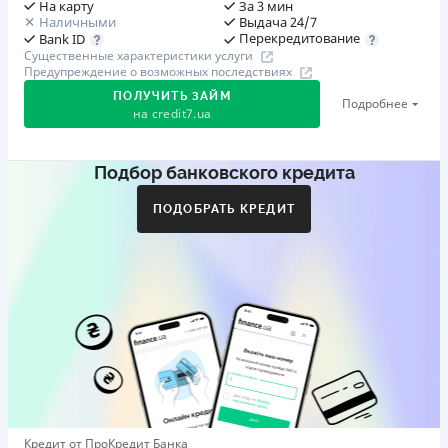
На карту
За 3 мин
Наличными
Выдача 24/7
Перекредитование
Bank ID
Существенные характеристики услуги
Предупреждение о возможных последствиях
ПОЛУЧИТЬ ЗАЙМ
Подробнее
на
credit7.ua
Подбор банковского кредита
Акция: «Кешбэк за друга»
Клиент делится реферальной ссылкой с другом. Когда
ПОДОБРАТЬ КРЕДИТ
друг регистрируется и получает первый кредит (от
1000 грн), клиент автоматически получает 400 грн
кешбэка. Акция действует до 10.12.2026
🥉 Бронза FinAwards 2026
Бронзовый призер FinAwards 2026 «Лучшая программа
лояльности»
Первый займ
от 0,01%/день до 30 000 ₴
Повторный займ
Кредит от ПроКредит Банка