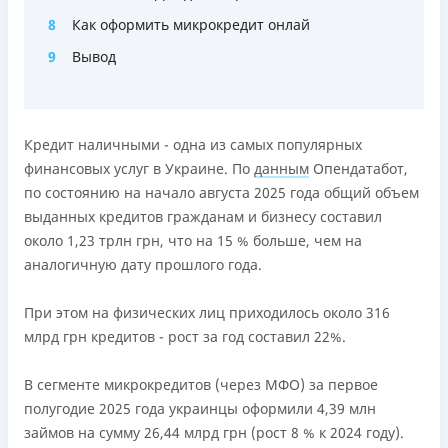
Погашение
8
Как оформить микрокредит онлай
Онлайн (через сайт или интернет-банкинг)
9
Вывод
Через терминалы самообслуживания
Лицензия НБУ
переоформлена НБУ 14.03.2024
Кредит наличными - одна из самых популярных
Вся информация о кредите
финансовых услуг в Украине. По
данным
Опендатабот,
по состоянию на начало августа 2025 года общий объем
выданных кредитов гражданам и бизнесу составил
Подробнее
ПОЛУЧИТЬ ЗАЙМ
около 1,23 трлн грн, что на 15 % больше, чем на
аналогичную дату прошлого года.
При этом на физических лиц приходилось около 316
млрд грн кредитов - рост за год составил 22%.
В сегменте микрокредитов (через МФО) за первое
полугодие 2025 года украинцы оформили 4,39 млн
займов на сумму 26,44 млрд грн (рост 8 % к 2024 году).