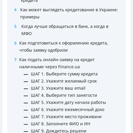
кредита
любую карту другого банка (операция осуществляется
мгновенно через приложение)
4
Как может выглядеть кредитование в Украине:
Максимальный кредитный лимит сразу при
примеры
оформлении карты (до 50 000 грн при
5
Когда лучше обращаться в банк, а когда в
соответствующем уровне дохода)
МФО
Удобное приложение для оформления и управления
6
Как подготовиться к оформлению кредита,
платёжной картой и кредитным лимитом (отсутствует
чтобы заявку одобрили
необходимость общения с контакт-центром)
Срок пользования кредитным лимитом не ограничен
7
Как подать онлайн-заявку на кредит
при своевременном обслуживании (срок кредитной
наличными через Finance.ua
линии — 5 лет с возможностью пролонгации)
ШАГ 1. Выберите сумму кредита
Можно использовать лимит на любые
ШАГ 2. Укажите желаемый срок
потребительские нужды
ШАГ 3. Укажите ваш email
ШАГ 4. Выберите тип занятости
Недостатки
ШАГ 5. Укажите дату начала работы
Нет программы лояльности для постоянных клиентов
ШАГ 6. Укажите ежемесячный дохо
Нет кредита для юрлиц (ФОП)
ШАГ 7. Укажите место проживани
Нет круглосуточной поддержки
по телефону, в Viber,
ШАГ 8. Заполните ФИО и ИН
Telegram, Facebook
ШАГ 9. Дождитесь решени