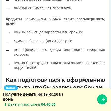
важная минимальная переплата.
Кредиты наличными в МФО стоит рассматривать,
если:
нужны деньги до зарплаты или срочно;
сумма небольшая (до 20 000 грн);
нет официального дохода или плохая кредитная
история;
нужно взять кредит наличными онлайн заявкой без
поручителей.
Как подготовиться к оформлению
кредита, чтобы заявку одобрили
Новое
Получите деньги не выходя из
дома
Деньги у вас уже в
04:40:08
Проверьте свой кредитный рейтинг
- это можно
сделать бесплатно через
Украинское бюро