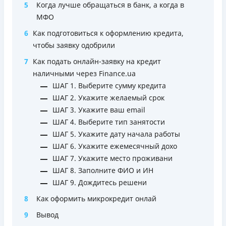
5
Когда лучше обращаться в банк, а когда в
соответствующем уровне дохода)
МФО
Удобное приложение для оформления и управления
6
Как подготовиться к оформлению кредита,
платёжной картой и кредитным лимитом (отсутствует
чтобы заявку одобрили
необходимость общения с контакт-центром)
Срок пользования кредитным лимитом не ограничен
7
Как подать онлайн-заявку на кредит
при своевременном обслуживании (срок кредитной
наличными через Finance.ua
линии — 5 лет с возможностью пролонгации)
ШАГ 1. Выберите сумму кредита
Можно использовать лимит на любые
ШАГ 2. Укажите желаемый срок
потребительские нужды
ШАГ 3. Укажите ваш email
ШАГ 4. Выберите тип занятости
Недостатки
ШАГ 5. Укажите дату начала работы
Нет программы лояльности для постоянных клиентов
ШАГ 6. Укажите ежемесячный дохо
Нет кредита для юрлиц (ФОП)
ШАГ 7. Укажите место проживани
Нет круглосуточной поддержки
по телефону, в Viber,
ШАГ 8. Заполните ФИО и ИН
Telegram, Facebook
ШАГ 9. Дождитесь решени
Погашение
8
Как оформить микрокредит онлай
Онлайн (через сайт или интернет-банкинг)
9
Вывод
Через терминалы самообслуживания