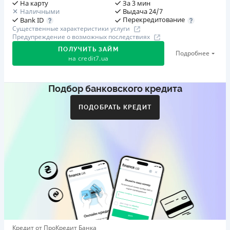
На карту
За 3 мин
Наличными
Выдача 24/7
Перекредитование
Bank ID
Существенные характеристики услуги
Предупреждение о возможных последствиях
ПОЛУЧИТЬ ЗАЙМ
Подробнее
на
credit7.ua
Подбор банковского кредита
Акция: «Кешбэк за друга»
Клиент делится реферальной ссылкой с другом. Когда
ПОДОБРАТЬ КРЕДИТ
друг регистрируется и получает первый кредит (от
1000 грн), клиент автоматически получает 400 грн
кешбэка. Акция действует до 10.12.2026
🥉 Бронза FinAwards 2026
Бронзовый призер FinAwards 2026 «Лучшая программа
лояльности»
Первый займ
от 0,01%/день до 30 000 ₴
Повторный займ
Кредит от ПроКредит Банка