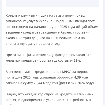
Лицензия НБУ
переоформлена НБУ 14.03.2024
Кредит наличными - одна из самых популярных
Вся информация о кредите
финансовых услуг в Украине. По
данным
Опендатабот,
по состоянию на начало августа 2025 года общий объем
выданных кредитов гражданам и бизнесу составил
Подробнее
ПОЛУЧИТЬ ЗАЙМ
около 1,23 трлн грн, что на 15 % больше, чем на
аналогичную дату прошлого года.
При этом на физических лиц приходилось около 316
млрд грн кредитов - рост за год составил 22%.
В сегменте микрокредитов (через МФО) за первое
полугодие 2025 года украинцы оформили 4,39 млн
займов на сумму 26,44 млрд грн (рост 8 % к 2024 году).
Видим, что каждый год спрос на кредиты наличными
растет, и одновременно усиливается потребность в