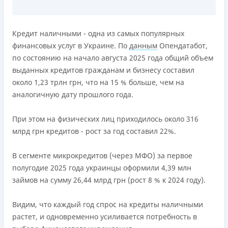
Лицензия НБУ
переоформлена НБУ 14.03.2024
Кредит наличными - одна из самых популярных
Вся информация о кредите
финансовых услуг в Украине. По
данным
Опендатабот,
по состоянию на начало августа 2025 года общий объем
выданных кредитов гражданам и бизнесу составил
Подробнее
ПОЛУЧИТЬ ЗАЙМ
около 1,23 трлн грн, что на 15 % больше, чем на
аналогичную дату прошлого года.
При этом на физических лиц приходилось около 316
млрд грн кредитов - рост за год составил 22%.
В сегменте микрокредитов (через МФО) за первое
полугодие 2025 года украинцы оформили 4,39 млн
займов на сумму 26,44 млрд грн (рост 8 % к 2024 году).
Видим, что каждый год спрос на кредиты наличными
растет, и одновременно усиливается потребность в