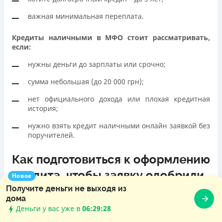
важная минимальная переплата.
Кредиты наличными в МФО стоит рассматривать,
если:
нужны деньги до зарплаты или срочно;
сумма небольшая (до 20 000 грн);
нет официального дохода или плохая кредитная
история;
нужно взять кредит наличными онлайн заявкой без
поручителей.
Как подготовиться к оформлению
кредита, чтобы заявку одобрили
Новое
Получите деньги не выходя из
дома
Деньги у вас уже в
06:29:29
Проверьте свой кредитный рейтинг
- это можно
сделать бесплатно через
Украинское бюро