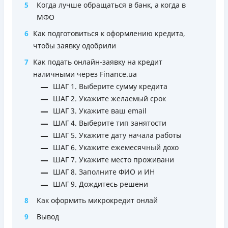
5
Когда лучше обращаться в банк, а когда в
соответствующем уровне дохода)
МФО
Удобное приложение для оформления и управления
6
Как подготовиться к оформлению кредита,
платёжной картой и кредитным лимитом (отсутствует
чтобы заявку одобрили
необходимость общения с контакт-центром)
Срок пользования кредитным лимитом не ограничен
7
Как подать онлайн-заявку на кредит
при своевременном обслуживании (срок кредитной
наличными через Finance.ua
линии — 5 лет с возможностью пролонгации)
ШАГ 1. Выберите сумму кредита
Можно использовать лимит на любые
ШАГ 2. Укажите желаемый срок
потребительские нужды
ШАГ 3. Укажите ваш email
ШАГ 4. Выберите тип занятости
Недостатки
ШАГ 5. Укажите дату начала работы
Нет программы лояльности для постоянных клиентов
ШАГ 6. Укажите ежемесячный дохо
Нет кредита для юрлиц (ФОП)
ШАГ 7. Укажите место проживани
Нет круглосуточной поддержки
по телефону, в Viber,
ШАГ 8. Заполните ФИО и ИН
Telegram, Facebook
ШАГ 9. Дождитесь решени
Погашение
8
Как оформить микрокредит онлай
Онлайн (через сайт или интернет-банкинг)
9
Вывод
Через терминалы самообслуживания