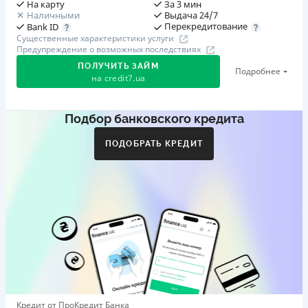
На карту
За 3 мин
Наличными
Выдача 24/7
Перекредитование
Bank ID
Существенные характеристики услуги
Предупреждение о возможных последствиях
ПОЛУЧИТЬ ЗАЙМ
Подробнее
на
credit7.ua
Подбор банковского кредита
Акция: «Кешбэк за друга»
Клиент делится реферальной ссылкой с другом. Когда
ПОДОБРАТЬ КРЕДИТ
друг регистрируется и получает первый кредит (от
1000 грн), клиент автоматически получает 400 грн
кешбэка. Акция действует до 10.12.2026
🥉 Бронза FinAwards 2026
Бронзовый призер FinAwards 2026 «Лучшая программа
лояльности»
Первый займ
от 0,01%/день до 30 000 ₴
Повторный займ
Кредит от ПроКредит Банка