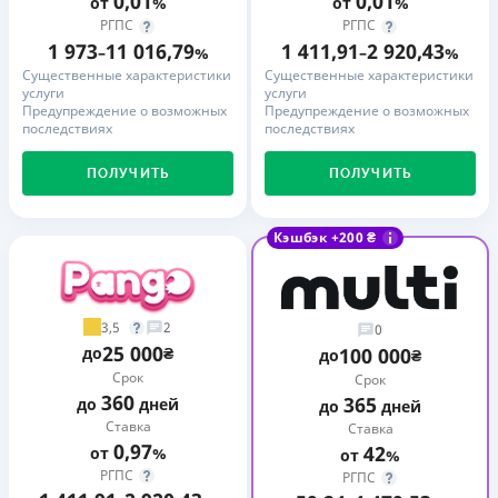
0,01
0,01
от
%
от
%
РГПС
РГПС
1 973
11 016,79
1 411,91
2 920,43
–
%
–
%
Существенные характеристики
Существенные характеристики
услуги
услуги
Предупреждение о возможных
Предупреждение о возможных
последствиях
последствиях
ПОЛУЧИТЬ
ПОЛУЧИТЬ
Кэшбэк +200 ₴
3,5
2
0
25 000
до
₴
100 000
до
₴
Срок
Срок
360
365
до
дней
до
дней
Ставка
Ставка
0,97
42
от
%
от
%
РГПС
РГПС