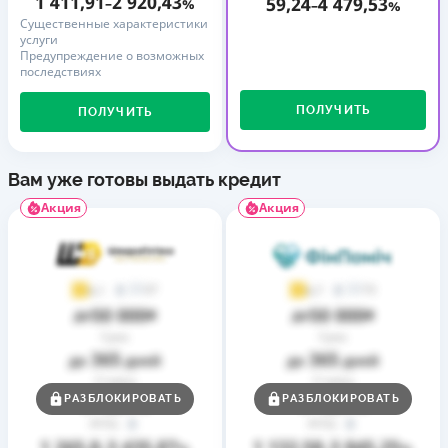
1 411,91
2 920,43
59,24
4 479,53
–
%
–
%
Существенные характеристики
услуги
Предупреждение о возможных
последствиях
ПОЛУЧИТЬ
ПОЛУЧИТЬ
Вам уже готовы выдать кредит
Акция
Акция
37
73
4,1
4,7
50 000
50 000
до
₴
до
₴
Срок
Срок
365
365
до
дней
до
дней
Ставка
Ставка
0,01
0,01
РАЗБЛОКИРОВАТЬ
РАЗБЛОКИРОВАТЬ
от
%
от
%
РГПС
РГПС
1 265,8
3 435,87
1 132,58
3 845,25