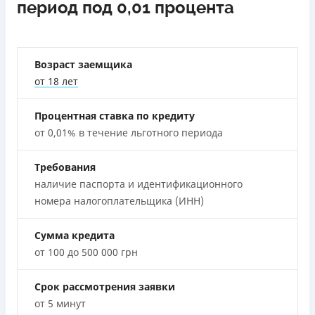
период под 0,01 процента
Лицензия переоформлена 27.03.2024 г.
использовании промокода;
Быстрый онлайн кредит на банковскую карту без
Вся информация о кредите
залога и поручителей;
Процесс полностью автоматизирован и занимает до 5
Возраст заемщика
минут;
Подробнее
ПОЛУЧИТЬ ЗАЙМ
от 18 лет
Выдача средств происходит круглосуточно по всей
территории Украины;
Процентная ставка по кредиту
Верификация BankID.
от 0,01% в течение льготного периода
Недостатки
Требования
Нет программы лояльности для постоянных клиентов
наличие паспорта и идентификационного
Нет кредита для юрлиц (ФОП)
номера налогоплательщика (ИНН)
Нет круглосуточной поддержки
по телефону, в Viber,
Telegram, Facebook
Сумма кредита
Погашение
от 100 до 500 000 грн
Оплата на расчетный счёт
Онлайн (через сайт или интернет-банкинг)
Срок рассмотрения заявки
Через терминалы Приватбанка
от 5 минут
Через терминалы самообслуживания