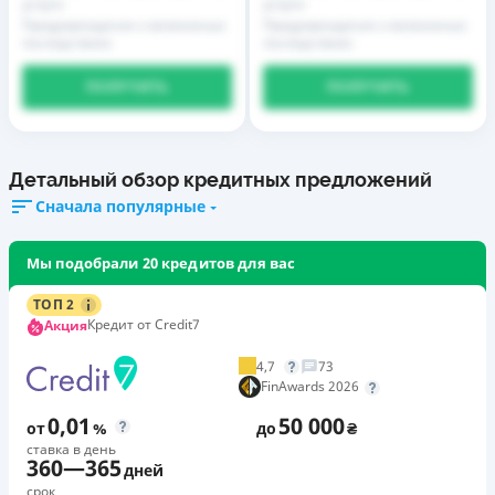
услуги
услуги
Предупреждение о возможных
Предупреждение о возможных
последствиях
последствиях
ПОЛУЧИТЬ
ПОЛУЧИТЬ
Детальный обзор кредитных предложений
Сначала популярные
Мы подобрали 20 кредитов для вас
ТОП 2
Кредит от Credit7
Акция
4,7
73
FinAwards 2026
0,01
50 000
от
%
до
₴
ставка в день
360
—
365
дней
срок