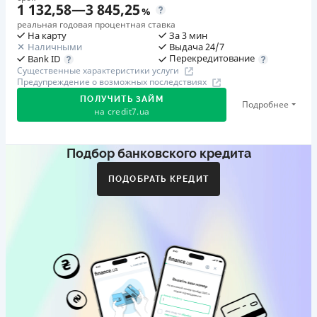
1 132,58
—
3 845,25
%
реальная годовая процентная ставка
На карту
За 3 мин
Наличными
Выдача 24/7
Перекредитование
Bank ID
Существенные характеристики услуги
Предупреждение о возможных последствиях
ПОЛУЧИТЬ ЗАЙМ
Подробнее
на
credit7.ua
Подбор банковского кредита
Акция: «Кешбэк за друга»
Клиент делится реферальной ссылкой с другом. Когда
ПОДОБРАТЬ КРЕДИТ
друг регистрируется и получает первый кредит (от
1000 грн), клиент автоматически получает 400 грн
кешбэка. Акция действует до 10.12.2026
🥉 Бронза FinAwards 2026
Бронзовый призер FinAwards 2026 «Лучшая программа
лояльности»
Первый займ