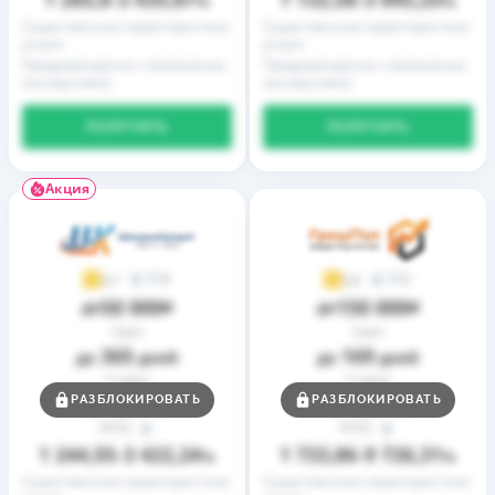
–
%
–
%
Существенные характеристики
Существенные характеристики
услуги
услуги
Предупреждение о возможных
Предупреждение о возможных
последствиях
последствиях
ПОЛУЧИТЬ
ПОЛУЧИТЬ
Акция
9
2
3,7
3,9
50 000
150 000
до
₴
до
₴
Срок
Срок
365
169
до
дней
до
дней
Ставка
Ставка
0,01
0,01
РАЗБЛОКИРОВАТЬ
РАЗБЛОКИРОВАТЬ
от
%
от
%
РГПС
РГПС
1 244,55
3 422,24
1 733,86
9 726,31
–
%
–
%
Существенные характеристики
Существенные характеристики