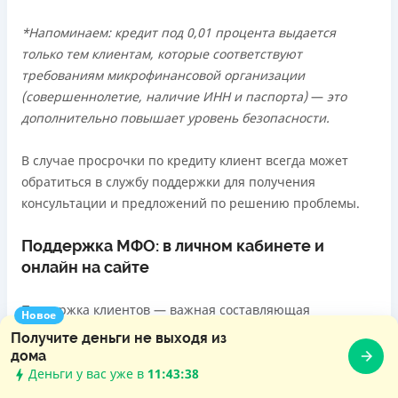
*Напоминаем: кредит под 0,01 процента выдается
только тем клиентам, которые соответствуют
требованиям микрофинансовой организации
(совершеннолетие, наличие ИНН и паспорта)
—
это
дополнительно повышает уровень безопасности.
В случае просрочки по кредиту клиент всегда может
обратиться в службу поддержки для получения
консультации и предложений по решению проблемы.
Поддержка МФО: в личном кабинете и
онлайн на сайте
Поддержка клиентов — важная составляющая
Новое
качественного обслуживания. Поэтому лучше выбирать
Получите деньги не выходя из
организацию, где вам будут оказывать поддержку на
дома
каждом этапе: от подачи заявки до полного погашения
Деньги у вас уже в
11:43:40
кредита. Убедитесь, что доступны различные каналы