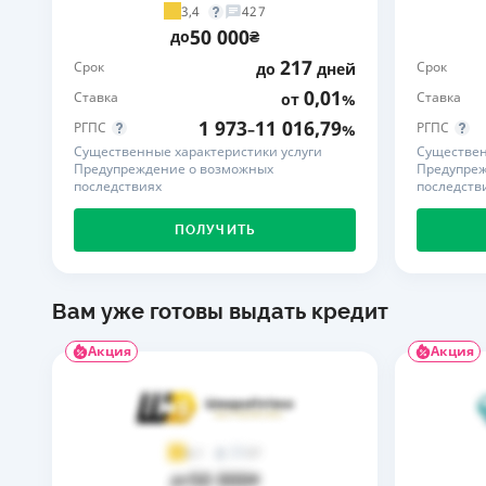
3,4
427
50 000
до
₴
217
Срок
Срок
до
дней
0,01
Ставка
Ставка
от
%
1 973
11 016,79
РГПС
РГПС
–
%
Существенные характеристики услуги
Существен
Предупреждение о возможных
Предупреж
последствиях
последств
ПОЛУЧИТЬ
Вам уже готовы выдать кредит
Акция
Акция
37
4,1
50 000
до
₴