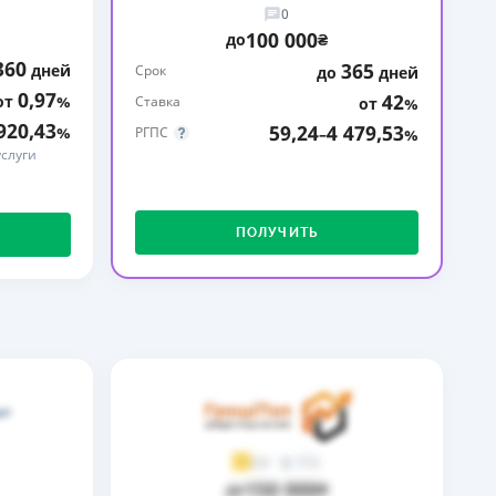
0
ДИТЕЛИ ПО
100 000
до
₴
ВАНИЮ
360
365
дней
Срок
до
дней
0,97
42
от
%
РАХОВЫЕ ПОЛИСЫ
Ставка
от
%
920,43
59,24
4 479,53
%
РГПС
–
%
ВЫЕ КОМПАНИИ
слуги
 О СТРАХОВЫХ
ИЯХ
ПОЛУЧИТЬ
КА И ОПЛАТА
ТЫ
2
3,9
150 000
до
₴