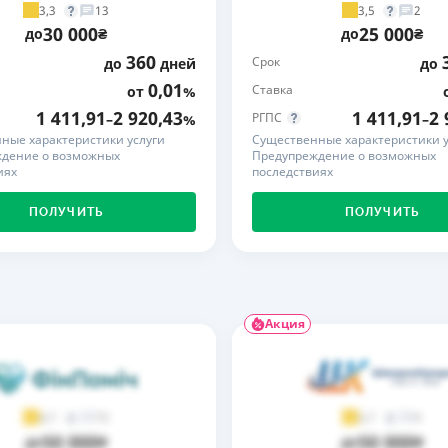
3,3
3,5
13
2
30 000
25 000
ЕЖЕМЕСЯЧНЫЙ ОБЗОР
ПУТЕВО
до
₴
до
₴
КЕШБЭКА
СТРАХО
360
Срок
до
дней
до
0,01
Ставка
от
%
ПУТЕВОДИТЕЛИ ПО
ВСЕ СТ
БАНКОВСКИМ КАРТАМ
1 411,91
2 920,43
1 411,91
2 
РГПС
–
%
–
СТРАХО
ные характеристики услуги
Существенные характеристики у
дение о возможных
Предупреждение о возможных
иях
последствиях
ОТЗЫВЫ
КОМПАН
ПОЛУЧИТЬ
ПОЛУЧИТЬ
ДОСТАВ
КОНТАК
Акция
73
9
4,7
3,7
50 000
50 000
до
₴
до
₴