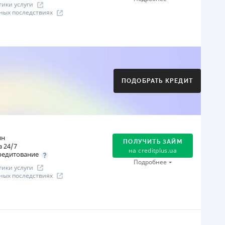
ики услуги
ных последствиях
огашение
Оплата на расчетный счёт
Онлайн (через сайт или интернет-банкинг)
Через терминалы Приватбанка
ПОДОБРАТЬ КРЕДИТ
Через терминалы самообслуживания
ицензия НБУ
ицензия переоформлена 21.03.2024 г.
ся информация о кредите
ин
ПОЛУЧИТЬ ЗАЙМ
 24/7
на
creditplus.ua
редитование
Подробнее
ики услуги
ных последствиях
огашение
Оплата на расчетный счёт