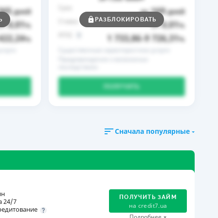
Срок
365
169
дней
до
дней
Ь
РАЗБЛОКИРОВАТЬ
Ставка
0,01
0,01
от
%
от
%
РГПС
422,24
1 733,86
9 726,31
%
–
%
слуги
Существенные характеристики услуги
Предупреждение о возможных
последствиях
ПОЛУЧИТЬ
Сначала популярные
ин
ПОЛУЧИТЬ ЗАЙМ
 24/7
на
credit7.ua
редитование
Подробнее