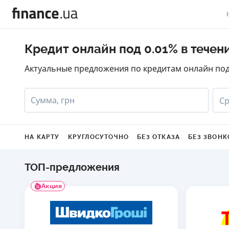
В
Кредит онлайн под 0.01% в течен
В
Актуальные предложения по кредитам онлайн под 
Л
Сумма, грн
Ср
А
Н
НА КАРТУ
КРУГЛОСУТОЧНО
БЕЗ ОТКАЗА
БЕЗ ЗВОНК
С
П
ТОП-предложения
Т
Акция
Р