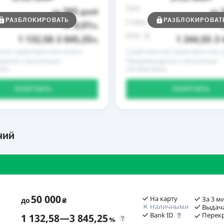
Срок
365
до
дней
до
РАЗБЛОКИРОВАТЬ
РАЗБЛОКИРОВАТ
Ставка
0,01
от
%
РГПС
1 132,58
3 845,25
1 244,55
3 
–
%
–
ные характеристики услуги
Существенные характеристики у
дение о возможных
Предупреждение о возможных
иях
последствиях
ПОЛУЧИТЬ
ПОЛУЧИТЬ
ний
50 000
На карту
За 3 м
до
₴
Наличными
Выдача
Bank ID
Перек
1 132,58
—
3 845,25
%