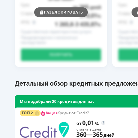
Срок
Срок
365
до
дней
РАЗБЛОКИРОВАТЬ
Ставка
Ставка
0,01
от
%
РГПС
РГПС
1 265,8
3 435,87
–
%
Существенные характеристики услуги
Существен
Предупреждение о возможных
Предупреж
последствиях
последств
ПОЛУЧИТЬ
Детальный обзор кредитных предложе
Мы подобрали 20 кредитов для вас
Акция
ТОП 2
Кредит от Credit7
0,01
от
%
ставка в день
360
—
365
дней