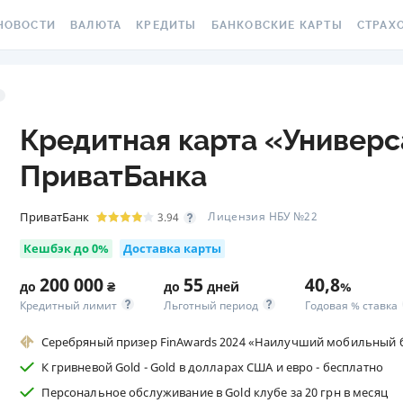
НОВОСТИ
ВАЛЮТА
КРЕДИТЫ
БАНКОВСКИЕ КАРТЫ
СТРАХ
СЕ НОВОСТИ
КУРС ВАЛЮТ
ВСЕ КРЕДИТЫ
ВСЕ БАНКОВСКИЕ КАРТЫ
ОСАГО
АЛЮТА
КРИПТОВАЛЮТА
ПОДБОР КРЕДИТА
КРЕДИТНЫЕ КАРТЫ
СТРАХО
РАКЕТ 
Кредитная карта «Универс
ИЧНЫЕ ФИНАНСЫ
МІНЯЙЛО
КРЕДИТ ДО ЗАРПЛАТЫ
ДЕБЕТОВЫЕ КАРТЫ
МЕДСТР
ПриватБанка
ВТОРСКИЕ КОЛОНКИ
МЕЖБАНК
КРЕДИТ ОНЛАЙН
С БЕСПЛАТНЫМ ВЫПУСКОМ
И ОБСЛУЖИВАНИЕМ
КАСКО
ОВОСТИ КОМПАНИЙ
НАЛИЧНЫЕ КУРСЫ
КРЕДИТ БЕЗ СПРАВОК
ПриватБанк
Лицензия НБУ №22
3.94
С КЕШБЭКОМ
ЗЕЛЕНА
Кешбэк до 0%
Доставка карты
ПЕЦПРОЕКТЫ
КАРТОЧНЫЕ КУРСЫ
РЕЙТИНГ ОНЛАЙН-
КРЕДИТОВ
ВИРТУАЛЬНЫЕ КАРТЫ
ЭЛЕКТР
200 000
55
40,8
до
₴
до
дней
%
ОЛЕЗНО ЗНАТЬ
КУРС НБУ
Кредитный лимит
Льготный период
Годовая % ставка
КРЕДИТНЫЙ КАЛЬКУЛЯТОР
РЕЙТИНГ КАРТ С КЕШБЭКОМ
ДМС ДЛ
ЕСТЫ
КУРС BITCOIN
Серебряный призер FinAwards 2024 «Наилучший мобильный 
ИПОТЕКА
РЕЙТИНГ КАРТ ДЛЯ
КАРТА A
ЕДАКЦИЯ
FOREX
ПУТЕШЕСТВИЙ
К гривневой Gold - Gold в долларах США и евро - бесплатно
ПУТЕВОДИТЕЛИ ПО
СТРАХО
Персональное обслуживание в Gold клубе за 20 грн в месяц
КУРСЫ МЕТАЛЛОВ
КРЕДИТАМ
РЕЙТИНГ ДЕБЕТОВЫХ КАРТ
НЕСЧАС