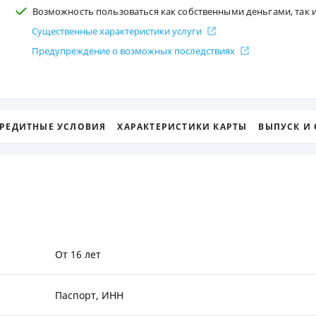
Возможность пользоваться как собственными деньгами, так 
ЕЖЕМЕСЯЧНЫЙ ОБЗОР
ПУТЕВО
Существенные характеристики услуги
КЕШБЭКА
СТРАХО
Предупреждение о возможных последствиях
ПУТЕВОДИТЕЛИ ПО
ВСЕ СТ
БАНКОВСКИМ КАРТАМ
СТРАХО
ОТЗЫВЫ
РЕДИТНЫЕ УСЛОВИЯ
ХАРАКТЕРИСТИКИ КАРТЫ
ВЫПУСК И
КОМПАН
ДОСТАВ
КОНТАК
От 16 лет
Паспорт, ИНН