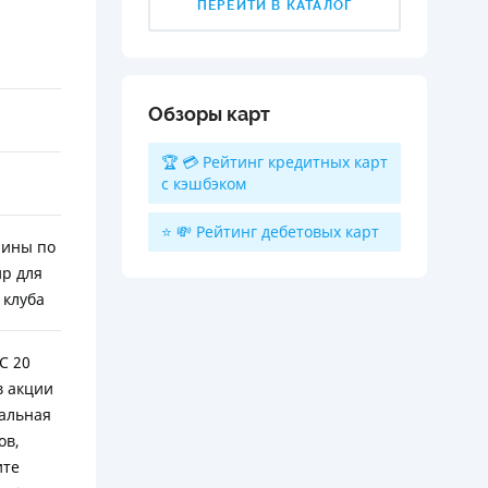
ПЕРЕЙТИ В КАТАЛОГ
Обзоры карт
🏆 💳 Рейтинг кредитных карт
с кэшбэком
⭐ 💸 Рейтинг дебетовых карт
аины по
р для
 клуба
С 20
в акции
альная
ов,
ите