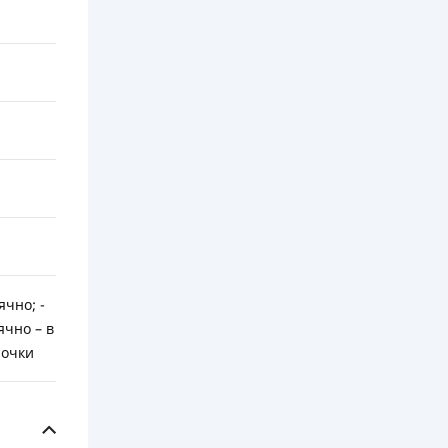
ячно; -
ячно – в
рочки