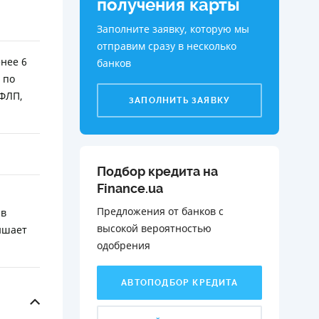
получения карты
Заполните заявку, которую мы
отправим сразу в несколько
нее 6
банков
 по
 ФЛП,
ЗАПОЛНИТЬ ЗАЯВКУ
Подбор кредита на
Finance.ua
Предложения от банков с
 в
высокой вероятностью
вышает
одобрения️
АВТОПОДБОР КРЕДИТА