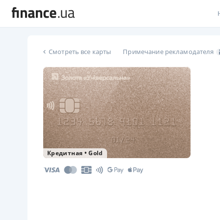
В
Смотреть все карты
Примечание рекламодателя
В
Л
А
Н
С
Кредитная
•
Gold
П
Т
Р