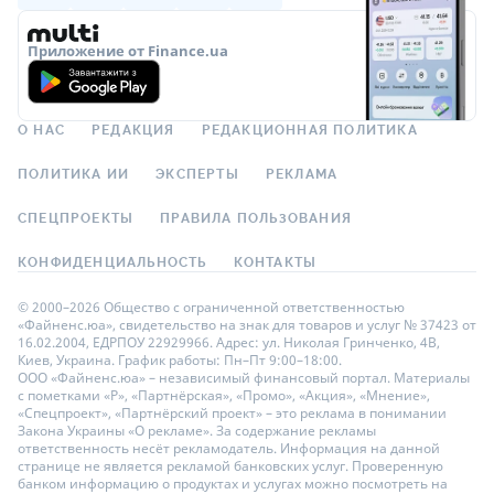
нужно? Если этого не сделать, то при проведении
Категории кэшбэка
операций из-за границы карта может быть
Плата за обслуживание
на все
2.0 из 2.0
Приложение от Finance.ua
заблокирована по подозрению в воровстве ее
240
1.0 из 3.0
самой или ее данных. Клиент не сможет ею
Уведомления о выезде за рубеж
пользоваться до момента разблокировки,
GooglePay и ApplePay
да
0.0 из 2.0
О НАС
РЕДАКЦИЯ
РЕДАКЦИОННАЯ ПОЛИТИКА
сделать которую без приезда в отделение не
1.0 из 1.0
всегда возможно.
Подробнее о тарифах
ПОЛИТИКА ИИ
ЭКСПЕРТЫ
РЕКЛАМА
Программа Lounge Key
Шкала оценки:
нет
0.0 из 3.0
СПЕЦПРОЕКТЫ
ПРАВИЛА ПОЛЬЗОВАНИЯ
УЗНАТЬ, ДАДУТ ЛИ МНЕ
не надо уведомлять – 2 балла;
КОНФИДЕНЦИАЛЬНОСТЬ
КОНТАКТЫ
Категории кэшбэка
надо уведомлять – 0 баллов.
категории
1.0 из 2.0
© 2000–2026 Общество с ограниченной ответственностью
«Файненс.юа», свидетельство на знак для товаров и услуг № 37423 от
16.02.2004, ЕДРПОУ 22929966. Адрес: ул. Николая Гринченко, 4В,
Уведомления о выезде за рубеж
Киев, Украина. График работы: Пн–Пт 9:00–18:00.
да
ООО «Файненс.юа» – независимый финансовый портал. Материалы
0.0 из 2.0
с пометками «Р», «Партнёрская», «Промо», «Акция», «Мнение»,
«Спецпроект», «Партнёрский проект» – это реклама в понимании
Закона Украины «О рекламе». За содержание рекламы
Подробнее о тарифах
ответственность несёт рекламодатель. Информация на данной
странице не является рекламой банковских услуг. Проверенную
банком информацию о продуктах и услугах можно посмотреть на
УЗНАТЬ, ДАДУТ ЛИ МНЕ