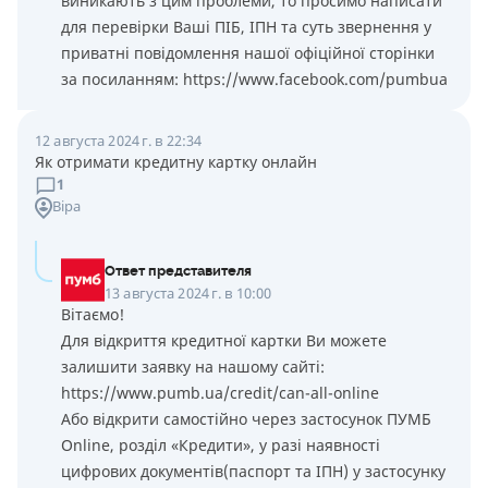
виникають з цим проблеми, то просимо написати
для перевірки Ваші ПІБ, ІПН та суть звернення у
приватні повідомлення нашої офіційної сторінки
за посиланням: https://www.facebook.com/pumbua
12 августа 2024 г. в 22:34
Як отримати кредитну картку онлайн
1
Віра
Ответ представителя
13 августа 2024 г. в 10:00
Вітаємо!
Для відкриття кредитної картки Ви можете
залишити заявку на нашому сайті:
https://www.pumb.ua/credit/can-all-online
Або відкрити самостійно через застосунок ПУМБ
Online, розділ «Кредити», у разі наявності
цифрових документів(паспорт та ІПН) у застосунку