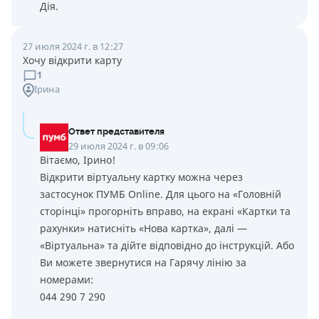
Дія.
27 июля 2024 г. в 12:27
Хочу відкрити карту
1
Ірина
Ответ представителя
29 июля 2024 г. в 09:06
Вітаємо, Ірино!
Відкрити віртуальну картку можна через
застосунок ПУМБ Online. Для цього на «Головній
сторінці» прогорніть вправо, на екрані «Картки та
рахунки» натисніть «Нова картка», далі —
«Віртуальна» та дійте відповідно до інструкцій. Або
Ви можете звернутися на Гарячу лінію за
номерами:
044 290 7 290