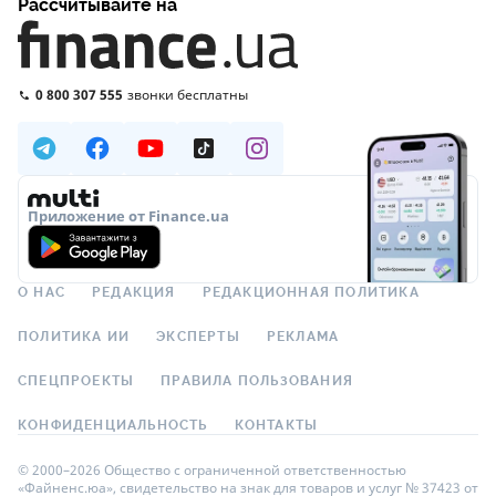
Рассчитывайте на
0 800 307 555
звонки бесплатны
Приложение от Finance.ua
О НАС
РЕДАКЦИЯ
РЕДАКЦИОННАЯ ПОЛИТИКА
ПОЛИТИКА ИИ
ЭКСПЕРТЫ
РЕКЛАМА
СПЕЦПРОЕКТЫ
ПРАВИЛА ПОЛЬЗОВАНИЯ
КОНФИДЕНЦИАЛЬНОСТЬ
КОНТАКТЫ
© 2000–2026 Общество с ограниченной ответственностью
«Файненс.юа», свидетельство на знак для товаров и услуг № 37423 от