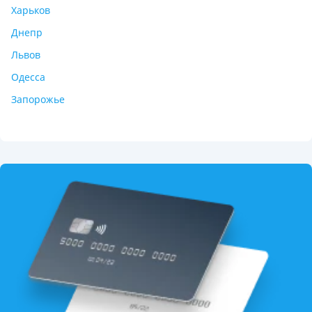
Харьков
Днепр
Львов
Одесса
Запорожье