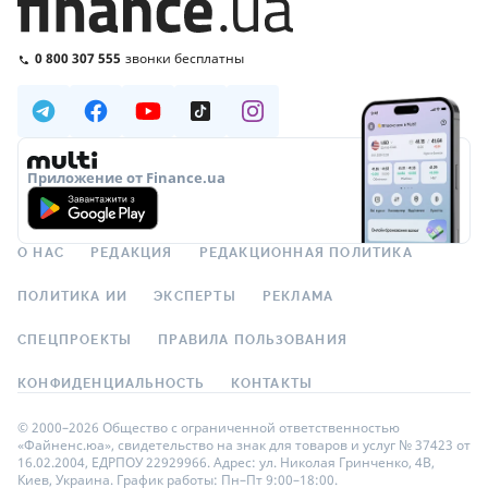
0 800 307 555
звонки бесплатны
Приложение от Finance.ua
О НАС
РЕДАКЦИЯ
РЕДАКЦИОННАЯ ПОЛИТИКА
ПОЛИТИКА ИИ
ЭКСПЕРТЫ
РЕКЛАМА
СПЕЦПРОЕКТЫ
ПРАВИЛА ПОЛЬЗОВАНИЯ
КОНФИДЕНЦИАЛЬНОСТЬ
КОНТАКТЫ
© 2000–2026 Общество с ограниченной ответственностью
«Файненс.юа», свидетельство на знак для товаров и услуг № 37423 от
16.02.2004, ЕДРПОУ 22929966. Адрес: ул. Николая Гринченко, 4В,
Киев, Украина. График работы: Пн–Пт 9:00–18:00.