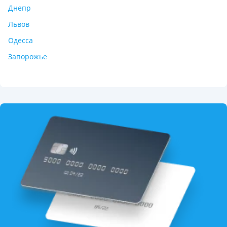
Днепр
Львов
Одесса
Запорожье