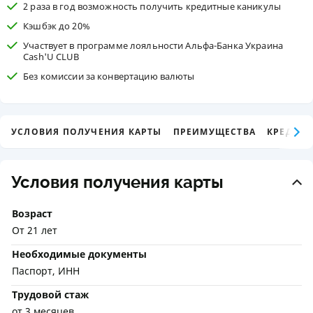
2 раза в год возможность получить кредитные каникулы
Кэшбэк до 20%
Участвует в программе лояльности Альфа-Банка Украина
Cash'U CLUB
Без комиссии за конвертацию валюты
УСЛОВИЯ ПОЛУЧЕНИЯ КАРТЫ
ПРЕИМУЩЕСТВА
КРЕДИТ
Условия получения карты
Возраст
От 21 лет
Необходимые документы
Паспорт, ИНН
Трудовой стаж
от 3 месяцев