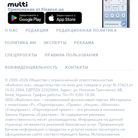
Приложение от Finance.ua
О НАС
РЕДАКЦИЯ
РЕДАКЦИОННАЯ ПОЛИТИКА
ПОЛИТИКА ИИ
ЭКСПЕРТЫ
РЕКЛАМА
СПЕЦПРОЕКТЫ
ПРАВИЛА ПОЛЬЗОВАНИЯ
КОНФИДЕНЦИАЛЬНОСТЬ
КОНТАКТЫ
© 2000–2026 Общество с ограниченной ответственностью
«Файненс.юа», свидетельство на знак для товаров и услуг № 37423 от
16.02.2004, ЕДРПОУ 22929966. Адрес: ул. Николая Гринченко, 4В,
Киев, Украина. График работы: Пн–Пт 9:00–18:00.
ООО «Файненс.юа» – независимый финансовый портал. Материалы
с пометками «Р», «Партнёрская», «Промо», «Акция», «Мнение»,
«Спецпроект», «Партнёрский проект» – это реклама в понимании
Закона Украины «О рекламе». За содержание рекламы
ответственность несёт рекламодатель. Информация на данной
странице не является рекламой банковских услуг. Проверенную
банком информацию о продуктах и услугах можно посмотреть на
официальном сайте соответствующего банка. Использование