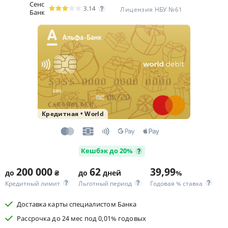
Сенс
3.14
Лицензия НБУ №61
Банк
Кредитная
•
World
Кешбэк до 20%
200 000
62
39,99
до
₴
до
дней
%
Кредитный лимит
Льготный период
Годовая % ставка
Доставка карты специалистом Банка
Рассрочка до 24 мес под 0,01% годовых