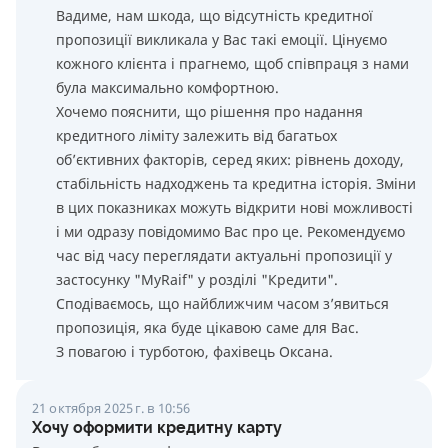
Вадиме, нам шкода, що відсутність кредитної
пропозиції викликала у Вас такі емоції. Цінуємо
кожного клієнта і прагнемо, щоб співпраця з нами
була максимально комфортною.
Хочемо пояснити, що рішення про надання
кредитного ліміту залежить від багатьох
об’єктивних факторів, серед яких: рівнень доходу,
стабільність надходжень та кредитна історія. Зміни
в цих показниках можуть відкрити нові можливості
і ми одразу повідомимо Вас про це. Рекомендуємо
час від часу переглядати актуальні пропозиції у
застосунку "MyRaif" у розділі "Кредити".
Сподіваємось, що найближчим часом з’явиться
пропозиція, яка буде цікавою саме для Вас.
З повагою і турботою, фахівець Оксана.
21 октября 2025 г. в 10:56
Хочу оформити кредитну карту