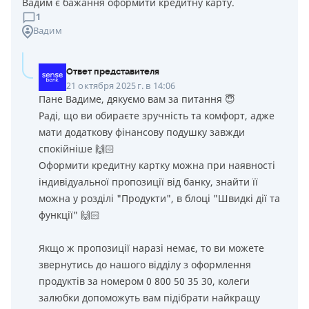
Вадим є бажання оформити кредитну карту.
1
Вадим
Ответ представителя
21 октября 2025 г. в 14:06
Пане Вадиме, дякуємо вам за питання 😇
Раді, що ви обираєте зручність та комфорт, адже
мати додаткову фінансову подушку завжди
спокійніше 🙌🏻
Оформити кредитну картку можна при наявності
індивідуальної пропозиції від банку, знайти її
можна у розділі "Продукти", в блоці "Швидкі дії та
функції" 🙌🏻
Якщо ж пропозиції наразі немає, то ви можете
звернутись до нашого відділу з оформлення
продуктів за номером 0 800 50 35 30, колеги
залюбки допоможуть вам підібрати найкращу