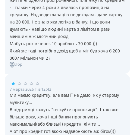
життя нi одного простроченного платежу по кредитам
- i тiльки через 4 роки з'явилась пропозицiя на
кредитку. Надав декларацiю по доходам - дали картку
на 20 000. Не знаю яка логiка в банку, i що вони
думають - навiщо людинi карта з лiмiтом в рази
меншим нiж мiсячний дохiд.
Мабуть рокiв через 10 зроблять 30 000 )))
Який же тодi потрiбно дохiд щоб лiмiт був хоча б 200
000? Мiльйон чи 2?
Ігор
7 марта 2026 г. в 12:43
Ми маємо кредитку, але вам її не дамо. Як у старому
мультику...
В підтримці кажуть "очікуйте пропозиції". І так вже
більше року, хоча інші банки пропонують
максимальні(або близькі) кредитні ліміти...
А от про кредит готівкою надзвонюють аж бігом)))