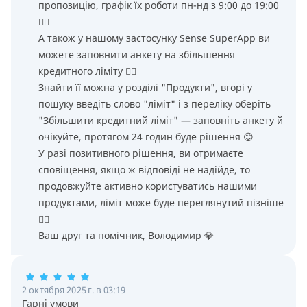
пропозицію, графік їх роботи пн-нд з 9:00 до 19:00
👌🏻
А також у нашому застосунку Sense SuperApp ви
можете заповнити анкету на збільшення
кредитного ліміту 👌🏻
Знайти її можна у розділі "Продукти", вгорі у
пошуку введіть слово "ліміт" і з переліку оберіть
"Збільшити кредитний ліміт" — заповніть анкету й
очікуйте, протягом 24 годин буде рішення 😊
У разі позитивного рішення, ви отримаєте
сповіщення, якщо ж відповіді не надійде, то
продовжуйте активно користуватись нашими
продуктами, ліміт може буде переглянутий пізніше
👌🏻
Ваш друг та помічник, Володимир 💎
2 октября 2025 г. в 03:19
Гарні умови