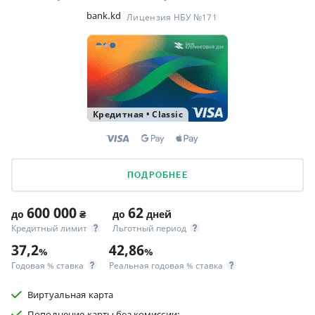
bank.kd
Лицензия НБУ №171
Кредитная
•
Classic
ПОДРОБНЕЕ
600 000
62
до
₴
до
дней
Кредитный лимит
Льготный период
37,2
42,86
%
%
Годовая % ставка
Реальная годовая % ставка
Виртуальная карта
Пополнение карты без комиссии;