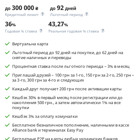
300 000
92
до
₴
до
дней
Кредитный лимит
Льготный период
36
43,27
%
%
Годовая % ставка
Реальная годовая % ставка
Виртуальна карта
Льготный период до 92 дней на покупки, до 62 дней на
снятие наличных и переводы
Процентная ставка после льготного периода – 3% в месяц
Приглашай друзей – 100 грн за 1-го, 150 грн за 2-го, 250 грн –
за 3-го, 300 грн за 4-го и следующих
Каждый друг получает 200 грн после активации карты
Кешбэк 30% в первый месяц после регистрации или до
накопления 500 грн., а затем автоматически 1% на все
покупки
Кешбэк 3% за оплату комуналки
Бесплатное безналичное пополнение, наличными в кассе
Alliance bank и терминалах Easy Pay
Бесплатные P2P на карты любых украинских банков