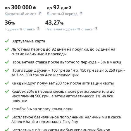
300 000
92
до
₴
до
дней
Кредитный лимит
Льготный период
36
43,27
%
%
Годовая % ставка
Реальная годовая % ставка
Виртуальна карта
Льготный период до 92 дней на покупки, до 62 дней на
снятие наличных и переводы
Процентная ставка после льготного периода – 3% в месяц
Приглашай друзей – 100 грн за 1-го, 150 грн за 2-го, 250 грн –
за 3-го, 300 грн за 4-го и следующих
Каждый друг получает 200 грн после активации карты
Кешбэк 30% в первый месяц после регистрации или до
накопления 500 грн., а затем автоматически 1% на все
покупки
Кешбэк 3% за оплату комуналки
Бесплатное безналичное пополнение, наличными в кассе
Alliance bank и терминалах Easy Pay
Бесплатные P2P на карты любых украинских банков