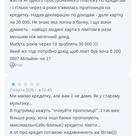
життя нi одного простроченного платежу по кредитам
- i тiльки через 4 роки з'явилась пропозицiя на
кредитку. Надав декларацiю по доходам - дали картку
на 20 000. Не знаю яка логiка в банку, i що вони
думають - навiщо людинi карта з лiмiтом в рази
меншим нiж мiсячний дохiд.
Мабуть рокiв через 10 зроблять 30 000 )))
Який же тодi потрiбно дохiд щоб лiмiт був хоча б 200
000? Мiльйон чи 2?
Ігор
7 марта 2026 г. в 12:43
Ми маємо кредитку, але вам її не дамо. Як у старому
мультику...
В підтримці кажуть "очікуйте пропозиції". І так вже
більше року, хоча інші банки пропонують
максимальні(або близькі) кредитні ліміти...
А от про кредит готівкою надзвонюють аж бігом)))