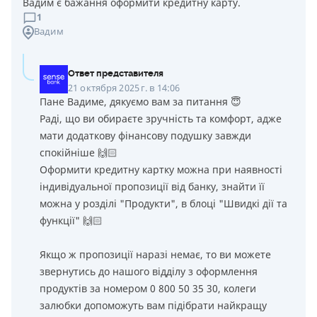
Вадим є бажання оформити кредитну карту.
1
Вадим
Ответ представителя
21 октября 2025 г. в 14:06
Пане Вадиме, дякуємо вам за питання 😇
Раді, що ви обираєте зручність та комфорт, адже
мати додаткову фінансову подушку завжди
спокійніше 🙌🏻
Оформити кредитну картку можна при наявності
індивідуальної пропозиції від банку, знайти її
можна у розділі "Продукти", в блоці "Швидкі дії та
функції" 🙌🏻
Якщо ж пропозиції наразі немає, то ви можете
звернутись до нашого відділу з оформлення
продуктів за номером 0 800 50 35 30, колеги
залюбки допоможуть вам підібрати найкращу