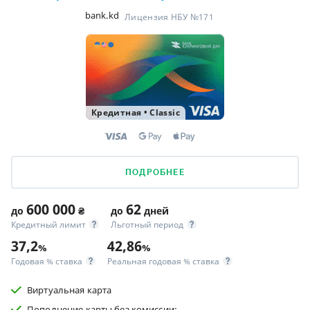
bank.kd
Лицензия НБУ №171
Кредитная
•
Classic
ПОДРОБНЕЕ
600 000
62
до
₴
до
дней
Кредитный лимит
Льготный период
37,2
42,86
%
%
Годовая % ставка
Реальная годовая % ставка
Виртуальная карта
Пополнение карты без комиссии;