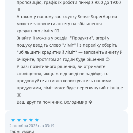
пропозицію, графік їх роботи пн-нд з 9:00 до 19:00
👌🏻
А також у нашому застосунку Sense SuperApp ви
можете заповнити анкету на збільшення
кредитного ліміту 👌🏻
Знайти її можна у розділі "Продукти", вгорі у
пошуку введіть слово "ліміт" і з переліку оберіть
"Збільшити кредитний ліміт" — заповніть анкету й
очікуйте, протягом 24 годин буде рішення 😊
У разі позитивного рішення, ви отримаєте
сповіщення, якщо ж відповіді не надійде, то
продовжуйте активно користуватись нашими
продуктами, ліміт може буде переглянутий пізніше
👌🏻
Ваш друг та помічник, Володимир 💎
2 октября 2025 г. в 03:19
Гарні умови