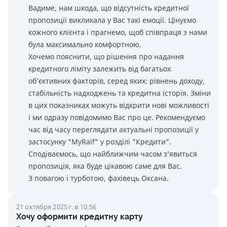
Вадиме, нам шкода, що відсутність кредитної
пропозиції викликала у Вас такі емоції. Цінуємо
кожного клієнта і прагнемо, щоб співпраця з нами
була максимально комфортною.
Хочемо пояснити, що рішення про надання
кредитного ліміту залежить від багатьох
об’єктивних факторів, серед яких: рівнень доходу,
стабільність надходжень та кредитна історія. Зміни
в цих показниках можуть відкрити нові можливості
і ми одразу повідомимо Вас про це. Рекомендуємо
час від часу переглядати актуальні пропозиції у
застосунку "MyRaif" у розділі "Кредити".
Сподіваємось, що найближчим часом з’явиться
пропозиція, яка буде цікавою саме для Вас.
З повагою і турботою, фахівець Оксана.
21 октября 2025 г. в 10:56
Хочу оформити кредитну карту